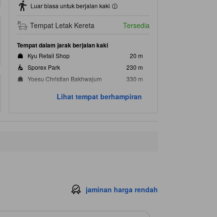
Luar biasa untuk berjalan kaki
Tempat Letak Kereta
Tersedia
Tempat dalam jarak berjalan kaki
Kyu Retail Shop
20 m
Sporex Park
230 m
Yoesu Christian Bakhwajum
330 m
Mercu tanda terdekat
Lihat tempat berhampiran
21 Segiyeonhap Clinic
60 m
Yeonse Ear, Nose, & Throat Clinic
60 m
Hongbyeongjun Dental Clinic
80 m
Yeosubaek Hospital
140 m
Hwangjaeha Clinic
140 m
jaminan harga rendah