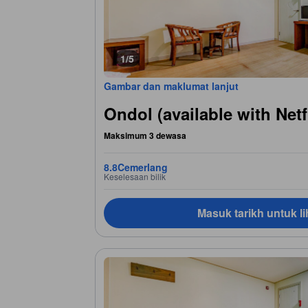
1/5
Gambar dan maklumat lanjut
Ondol (available with Netf
Maksimum 3 dewasa
8.8
Cemerlang
Keselesaan bilik
Masuk tarikh untuk li