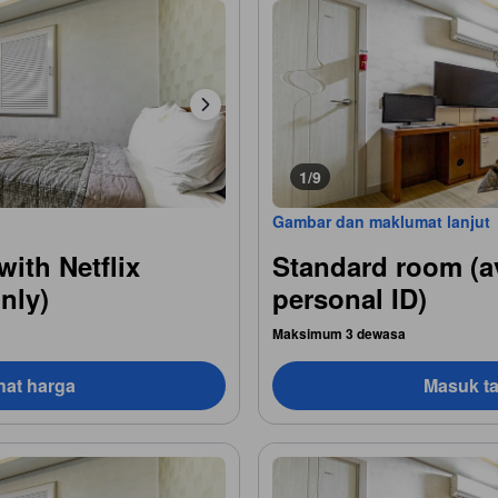
1/9
Gambar dan maklumat lanjut
with Netflix
Standard room (av
nly)
personal ID)
Maksimum 3 dewasa
hat harga
Masuk ta