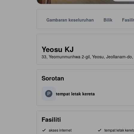
Gambaran keseluruhan
Bilik
Fasili
Setiap taraf bintang disediakan oleh pihak pengi
tooltip
Yeosu KJ
33, Yeomunmunhwa 2-gil, Yeosu, Jeollanam-do, 
Sorotan
tempat letak kereta
Fasiliti
akses internet
tempat letak keret