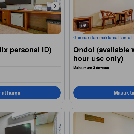
1/5
Gambar dan maklumat lanjut
lix personal ID)
Ondol (available w
hour use only)
Maksimum 3 dewasa
hat harga
Masuk ta