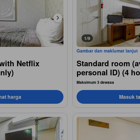
1/9
Gambar dan maklumat lanjut
with Netflix
Standard room (av
nly)
personal ID) (4 h
Maksimum 3 dewasa
hat harga
Masuk ta