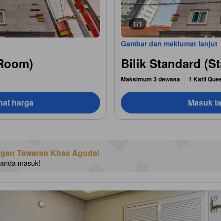
1/1
Gambar dan maklumat lanjut
 Room)
Bilik Standard (
Maksimum 3 dewasa
1 Katil Que
hat harga
Masuk ta
ngan Tawaran Khas Agoda!
 anda masuk!