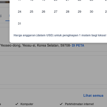
24
25
26
27
28
29
30
2
ti
Ulasan
Lokasi
Polisi
31
napan sebagai panduan untuk keselesaan, fasiliti dan kemudahan yang 
Harga anggaran (dalam USD) untuk penginapan 1 malam bagi lokasi 
Yeoseo-dong, Yeosu-si, Korea Selatan, 59708
- DI PETA
Lihat semua
a
Komputer
Perkhidmatan internet