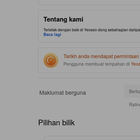
Tentang kami
Terletak dengan baik di Yeoseo-dong sebahagian daripa
pilihan tempat makan yang menarik.
Baca lagi
Tarikh anda mendapat permintaan
Pengguna membuat tempahan di
Yeos
Maklumat berguna
Berba
Ratin
Pilihan bilik