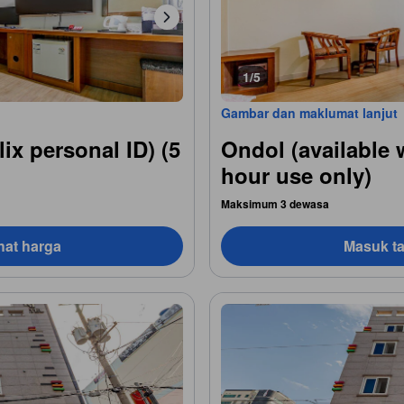
1/5
Gambar dan maklumat lanjut
lix personal ID) (5
Ondol (available w
hour use only)
Maksimum 3 dewasa
hat harga
Masuk ta