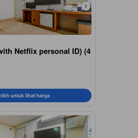
ith Netflix personal ID) (4
rikh untuk lihat harga