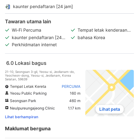
kaunter pendaftaran [24 jam]
Tawaran utama lain
Wi-Fi Percuma
Tempat letak kenderaan
percuma
kaunter pendaftaran [24
bahasa Korea
jam]
Perkhidmatan internet
6.0
Lokasi bagus
21-10, Seongsan 3-gil, Yeosu-si, Jeollanam-do,
Yeocheon-dong, Yeosu-si, Jeollanam, Korea
Selatan, 59639
Tempat Letak Kereta
PERCUMA
Yeosu Public Parking
160 m
Seongsan Park
460 m
Neulpureungajeong Clinic
1.17 km
Lihat peta
Lihat berhampiran
Maklumat berguna