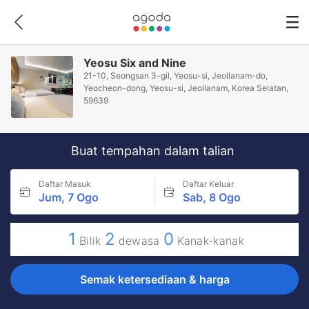
Yeosu Six and Nine
21-10, Seongsan 3-gil, Yeosu-si, Jeollanam-do,
Yeocheon-dong, Yeosu-si, Jeollanam, Korea Selatan,
59639
Buat tempahan dalam talian
Daftar Masuk
Daftar Keluar
Jum, 7 Ogo
Sab, 8 Ogo
1
2
0
Bilik
dewasa
Kanak-kanak
Semak ketersediaan & harga