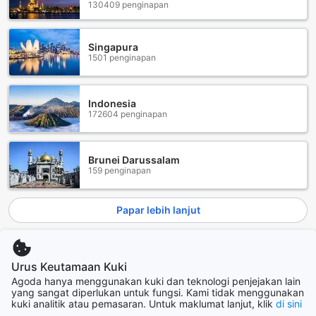
130409 penginapan
Singapura
1501 penginapan
Indonesia
172604 penginapan
Brunei Darussalam
159 penginapan
Papar lebih lanjut
Lihat semua
Urus Keutamaan Kuki
Bandar sohor kini
Agoda hanya menggunakan kuki dan teknologi penjejakan lain
yang sangat diperlukan untuk fungsi. Kami tidak menggunakan
kuki analitik atau pemasaran. Untuk maklumat lanjut, klik
di sini
Okinawa Main island