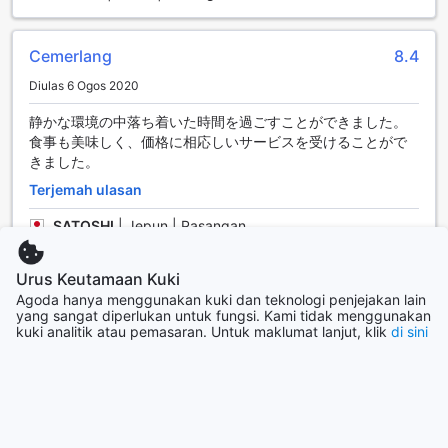
adalah perkhidmatan bilik yang membolehkan anda
menikmati hidangan lazat tanpa perlu meninggalkan
keselesaan bilik anda. Dengan menu yang pelbagai, anda
Cemerlang
8.4
boleh merasai masakan tempatan dan antarabangsa pada
Diulas 6 Ogos 2020
bila-bila masa, menjadikan pengalaman penginapan anda
lebih istimewa.
静かな環境の中落ち着いた時間を過ごすことができました。
Selain itu, hotel ini juga menyediakan peti simpanan
食事も美味しく、価格に相応しいサービスを受けることがで
keselamatan yang membolehkan anda menyimpan barang
きました。
berharga dengan selamat semasa anda menikmati
Terjemah ulasan
keindahan Izu. Ini memberikan ketenangan fikiran kepada
para tetamu, membolehkan anda menjelajah tanpa rasa
SATOSHI
|
Jepun | Pasangan
risau. Untuk memastikan anda sentiasa terhubung, Yagyu
no Sho juga menawarkan akses Wi-Fi di kawasan awam,
membolehkan anda berkongsi momen-momen indah anda
Urus Keutamaan Kuki
Menakjubkan
10.0
dengan keluarga dan rakan-rakan secara langsung.
Agoda hanya menggunakan kuki dan teknologi penjejakan lain
Dengan semua kemudahan ini, Yagyu no Sho adalah pilihan
yang sangat diperlukan untuk fungsi. Kami tidak menggunakan
Diulas 13 Disember 2025
kuki analitik atau pemasaran. Untuk maklumat lanjut, klik
di sini
ideal bagi mereka yang mencari keselesaan dan
kemudahan semasa bercuti.
非常好的露天溫泉, 環境優美.
Terjemah ulasan
Kemudahan Pengangkutan di Yagyu no Sho
Chang
|
Taiwan | Kumpulan
Yagyu no Sho di Izu, Jepun menawarkan kemudahan