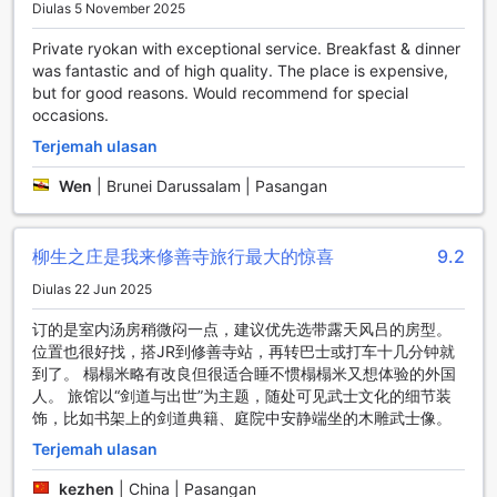
Diulas 5 November 2025
pelbagai minuman yang menyegarkan menanti anda.
Suasana yang nyaman dan mesra menjadikan tempat ini
Private ryokan with exceptional service. Breakfast & dinner
ideal untuk bertemu rakan-rakan atau bersantai selepas
was fantastic and of high quality. The place is expensive,
hari yang panjang.
but for good reasons. Would recommend for special
Bagi mereka yang mencari hiburan malam, Yagyu no Sho
occasions.
juga mempunyai kelab malam yang meriah, di mana anda
Terjemah ulasan
boleh menari hingga larut malam dengan muzik yang
menggetarkan. Untuk pengalaman yang lebih
Wen
|
Brunei Darussalam | Pasangan
menenangkan, nikmati rawatan urut yang menyegarkan di
spa, atau habiskan waktu di sauna yang menenangkan.
Taman yang indah di sekitar hotel juga menawarkan ruang
柳生之庄是我来修善寺旅行最大的惊喜
9.2
yang sempurna untuk bersantai, dengan suasana yang
damai dan pemandangan yang menawan. Semua
Diulas 22 Jun 2025
kemudahan ini menjadikan Yagyu no Sho pilihan ideal untuk
订的是室内汤房稍微闷一点，建议优先选带露天风吕的房型。
pengunjung yang mencari gabungan hiburan dan relaksasi
位置也很好找，搭JR到修善寺站，再转巴士或打车十几分钟就
di tengah-tengah alam Izu.
到了。 榻榻米略有改良但很适合睡不惯榻榻米又想体验的外国
人。 旅馆以“剑道与出世”为主题，随处可见武士文化的细节装
Kemudahan Praktikal di Yagyu no Sho
饰，比如书架上的剑道典籍、庭院中安静端坐的木雕武士像。
Yagyu no Sho di Izu, Jepun, menawarkan pelbagai
Terjemah ulasan
kemudahan praktikal yang memastikan penginapan anda
selesa dan tanpa kerumitan. Salah satu kemudahan utama
kezhen
|
China | Pasangan