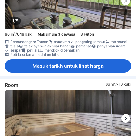
1/5
60 m²/646 kaki
Maksimum 3 dewasa
3 Futon
Pemandangan: Taman
pancuran
pengering rambut
tab mandi
tuala
televisyen
akhbar harian
pemanas
penyaman udara
selipar
peti ais
merokok dibenarkan
Peti keselamatan dalam bilik
Masuk tarikh untuk lihat harga
Room
66 m²/710 kaki