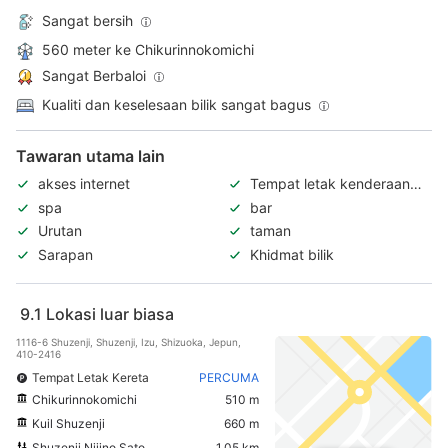
Sangat bersih
560 meter ke Chikurinnokomichi
Sangat Berbaloi
Kualiti dan keselesaan bilik sangat bagus
Tawaran utama lain
akses internet
Tempat letak kenderaan
percuma
spa
bar
Urutan
taman
Sarapan
Khidmat bilik
9.1
Lokasi luar biasa
1116-6 Shuzenji, Shuzenji, Izu, Shizuoka, Jepun,
410-2416
Tempat Letak Kereta
PERCUMA
Chikurinnokomichi
510 m
Kuil Shuzenji
660 m
Shuzenji Nijino Sato
1.05 km