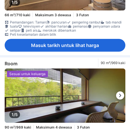
1/5
66 m²/710 kaki
Maksimum 3 dewasa
3 Futon
Pemandangan: Taman
pancuran
pengering rambut
tab mandi
tuala
televisyen
akhbar harian
pemanas
penyaman udara
selipar
peti ais
merokok dibenarkan
Peti keselamatan dalam bilik
Masuk tarikh untuk lihat harga
Room
90 m²/969 kaki
Sesuai untuk keluarga
1/5
90 m²/969 kaki
Maksimum 4 dewasa
3 Futon