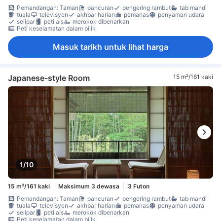
Pemandangan: Taman
pancuran
pengering rambut
tab mandi
tuala
televisyen
akhbar harian
pemanas
penyaman udara
selipar
peti ais
merokok dibenarkan
Peti keselamatan dalam bilik
Masuk tarikh untuk lihat harga
Japanese-style Room
15 m²/161 kaki
1/10
15 m²/161 kaki
Maksimum 3 dewasa
3 Futon
Pemandangan: Taman
pancuran
pengering rambut
tab mandi
tuala
televisyen
akhbar harian
pemanas
penyaman udara
selipar
peti ais
merokok dibenarkan
Peti keselamatan dalam bilik