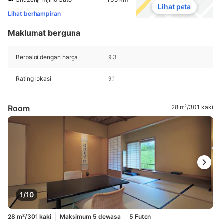
Lihat peta
Lihat berhampiran
Maklumat berguna
Berbaloi dengan harga
9.3
Rating lokasi
9.1
Room
28 m²/301 kaki
1/10
28 m²/301 kaki
Maksimum 5 dewasa
5 Futon