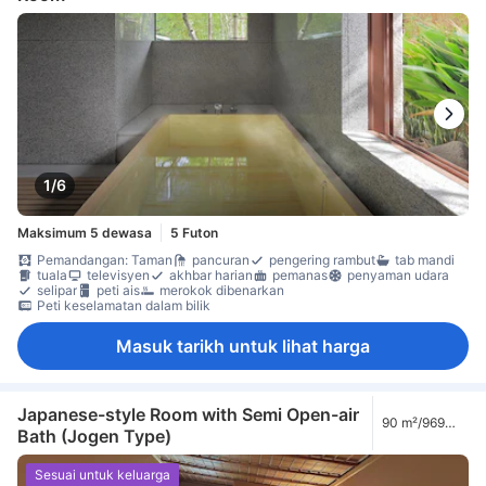
1/6
Maksimum 5 dewasa
5 Futon
Pemandangan: Taman
pancuran
pengering rambut
tab mandi
tuala
televisyen
akhbar harian
pemanas
penyaman udara
selipar
peti ais
merokok dibenarkan
Peti keselamatan dalam bilik
Masuk tarikh untuk lihat harga
Japanese-style Room with Semi Open-air
90 m²/969
Bath (Jogen Type)
kaki
Sesuai untuk keluarga