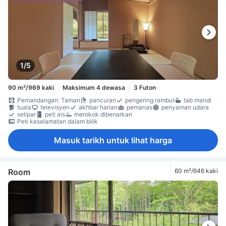
1/5
90 m²/969 kaki
Maksimum 4 dewasa
3 Futon
Pemandangan: Taman
pancuran
pengering rambut
tab mandi
tuala
televisyen
akhbar harian
pemanas
penyaman udara
selipar
peti ais
merokok dibenarkan
Peti keselamatan dalam bilik
Masuk tarikh untuk lihat harga
Room
60 m²/646 kaki