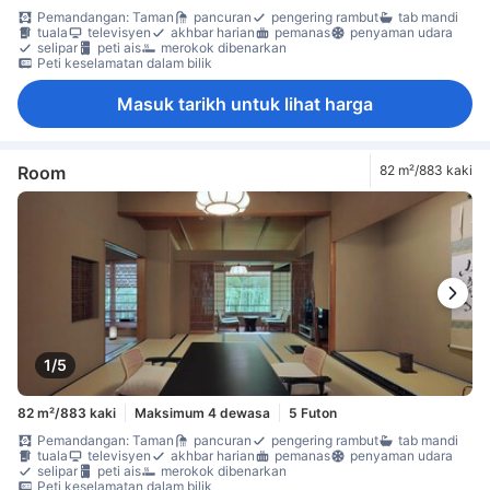
Pemandangan: Taman
pancuran
pengering rambut
tab mandi
tuala
televisyen
akhbar harian
pemanas
penyaman udara
selipar
peti ais
merokok dibenarkan
Peti keselamatan dalam bilik
Masuk tarikh untuk lihat harga
Room
82 m²/883 kaki
1/5
82 m²/883 kaki
Maksimum 4 dewasa
5 Futon
Pemandangan: Taman
pancuran
pengering rambut
tab mandi
tuala
televisyen
akhbar harian
pemanas
penyaman udara
selipar
peti ais
merokok dibenarkan
Peti keselamatan dalam bilik