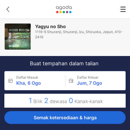
Yagyu no Sho
1116-6 Shuzenji, Shuzenji, Izu, Shizuoka, Jepun, 410-
2416
Buat tempahan dalam talian
Daftar Masuk
Daftar Keluar
Kha, 6 Ogo
Jum, 7 Ogo
1
2
0
Bilik
dewasa
Kanak-kanak
Semak ketersediaan & harga