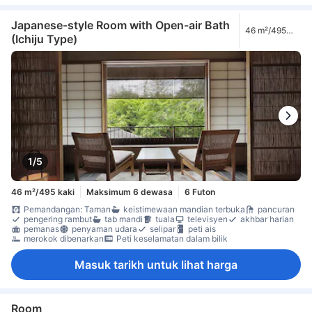
Japanese-style Room with Open-air Bath
46 m²/495
(Ichiju Type)
kaki
1/5
46 m²/495 kaki
Maksimum 6 dewasa
6 Futon
Pemandangan: Taman
keistimewaan mandian terbuka
pancuran
pengering rambut
tab mandi
tuala
televisyen
akhbar harian
pemanas
penyaman udara
selipar
peti ais
merokok dibenarkan
Peti keselamatan dalam bilik
Masuk tarikh untuk lihat harga
Room