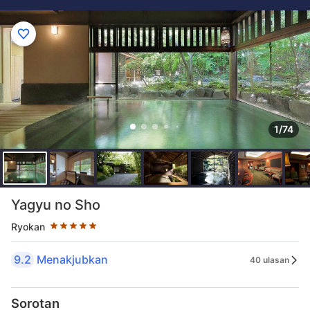
1/74
Taraf bintang 5 bintang
Yagyu no Sho
Ryokan
9.2
Menakjubkan
40 ulasan
Sorotan