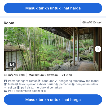
Masuk tarikh untuk lihat harga
Room
66 m²/710 kaki
1/6
66 m²/710 kaki
Maksimum 2 dewasa
2 Futon
Pemandangan: Taman
pancuran
pengering rambut
tab mandi
tuala
televisyen
akhbar harian
pemanas
penyaman udara
selipar
peti ais
merokok dibenarkan
Peti keselamatan dalam bilik
Masuk tarikh untuk lihat harga