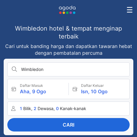
Wimbledon hotel & tempat menginap
terbaik
Cari untuk banding harga dan dapatkan tawaran hebat
dengan pembatalan percuma
Wimbledon
Daftar Masuk
Daftar Keluar
Aha, 9 Ogo
Isn, 10 Ogo
1
Bilik,
2
Dewasa,
0
Kanak-kanak
CARI