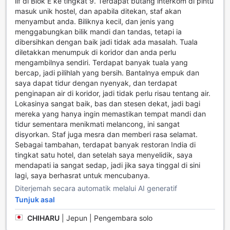
lif di Blok E ke tingkat 9. Terdapat butang interkom di pintu
menenangkan untuk menghilangkan tekanan selepas
masuk unik hostel, dan apabila ditekan, staf akan
seharian menjelajah Hong Kong. Dengan semua
menyambut anda. Biliknya kecil, dan jenis yang
kemudahan ini, Unique Hostel bukan sahaja tempat untuk
menggabungkan bilik mandi dan tandas, tetapi ia
bermalam, tetapi juga destinasi untuk pengalaman hiburan
dibersihkan dengan baik jadi tidak ada masalah. Tuala
dan relaksasi yang lengkap.
diletakkan menumpuk di koridor dan anda perlu
mengambilnya sendiri. Terdapat banyak tuala yang
Kemudahan Sukan di Unique Hostel
bercap, jadi pilihlah yang bersih. Bantalnya empuk dan
saya dapat tidur dengan nyenyak, dan terdapat
Di Unique Hostel, pengunjung dapat menikmati pelbagai
penginapan air di koridor, jadi tidak perlu risau tentang air.
kemudahan sukan yang direka untuk menyokong gaya
Lokasinya sangat baik, bas dan stesen dekat, jadi bagi
hidup aktif dan sihat. Kolam renang dalaman yang luas
mereka yang hanya ingin memastikan tempat mandi dan
menawarkan suasana yang tenang untuk bersantai atau
tidur sementara menikmati melancong, ini sangat
berlatih renang. Dengan pencahayaan yang lembut dan
disyorkan. Staf juga mesra dan memberi rasa selamat.
suhu air yang selesa, kolam ini bukan sahaja sesuai untuk
Sebagai tambahan, terdapat banyak restoran India di
sesi renang yang menyegarkan, tetapi juga untuk aktiviti
tingkat satu hotel, dan setelah saya menyelidik, saya
bersantai selepas seharian menjelajah Hong Kong.
mendapati ia sangat sedap, jadi jika saya tinggal di sini
Selain itu, pusat kecergasan yang moden dan lengkap di
lagi, saya berhasrat untuk mencubanya.
Unique Hostel memberi peluang kepada tetamu untuk
Diterjemah secara automatik melalui AI generatif
menjaga kecergasan mereka dengan pelbagai peralatan
latihan terkini. Yang lebih menarik, pusat kecergasan ini
Tunjuk asal
adalah percuma untuk semua pengunjung, menjadikannya
CHIHARU
|
Jepun | Pengembara solo
pilihan ideal bagi mereka yang ingin mengekalkan rutin
senaman tanpa kos tambahan. Sama ada anda seorang