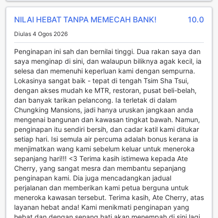
pemula atau seorang penggemar kecergasan, kemudahan
NILAI HEBAT TANPA MEMECAH BANK!
10.0
ini pasti memenuhi keperluan anda, menjadikan
penginapan anda lebih memuaskan dan bertenaga.
Diulas 4 Ogos 2026
Kemudahan Praktikal di Unique Hostel
Penginapan ini sah dan bernilai tinggi. Dua rakan saya dan
saya menginap di sini, dan walaupun biliknya agak kecil, ia
Unique Hostel di Hong Kong menawarkan pelbagai
selesa dan memenuhi keperluan kami dengan sempurna.
kemudahan praktikal yang direka untuk memastikan
Lokasinya sangat baik - tepat di tengah Tsim Sha Tsui,
penginapan anda selesa dan tanpa stres. Dengan
dengan akses mudah ke MTR, restoran, pusat beli-belah,
perkhidmatan bilik 24 jam, anda boleh menikmati hidangan
dan banyak tarikan pelancong. Ia terletak di dalam
lazat pada bila-bila masa yang anda inginkan.
Chungking Mansions, jadi hanya uruskan jangkaan anda
Perkhidmatan dobi dan cucian kering juga disediakan
mengenai bangunan dan kawasan tingkat bawah. Namun,
untuk memastikan pakaian anda sentiasa dalam keadaan
penginapan itu sendiri bersih, dan cadar katil kami ditukar
terbaik semasa mengembara. Tambahan pula, dengan
setiap hari. Isi semula air percuma adalah bonus kerana ia
perkhidmatan concierge yang mesra, anda boleh
menjimatkan wang kami sebelum keluar untuk meneroka
mendapatkan bantuan untuk merancang aktiviti harian
sepanjang hari!!! <3 Terima kasih istimewa kepada Ate
atau mendapatkan maklumat tentang tempat menarik di
Cherry, yang sangat mesra dan membantu sepanjang
sekitar.
penginapan kami. Dia juga mencadangkan jadual
Di samping itu, Unique Hostel menyediakan akses Wi-Fi
perjalanan dan memberikan kami petua berguna untuk
percuma di semua bilik dan kawasan awam, membolehkan
meneroka kawasan tersebut. Terima kasih, Ate Cherry, atas
anda sentiasa terhubung dengan orang tersayang atau
layanan hebat anda! Kami menikmati penginapan yang
merancang aktiviti dalam talian. Bagi mereka yang
hebat dan dengan senang hati akan menempah di sini lagi.