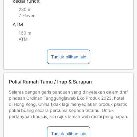
kedai runcit
230 m
7 Eleven
ATM
160 m
ATM
Tunjuk pilihan lain
Polisi Rumah Tamu / Inap & Sarapan
Selaras dengan garis panduan yang dinyatakan dalam draf
pindaan Ordinan Tanggungjawab Eko Produk 2023, hotel
di Hong Kong, China tidak lagi menyediakan produk plastik
pakai buang secara percuma kepada tetamu. Untuk
pertanyaan khusus, sila rujuk laman web rasmi penginapan.
Mulai 1 Januari 2025, Hong Kong, China akan
melaksanakan semula Cukai Penginapan Hotel (HAT) pada
Tunjuk pilihan lain
kadar 3% berdasarkan kadar bilik yang ditetapkan oleh