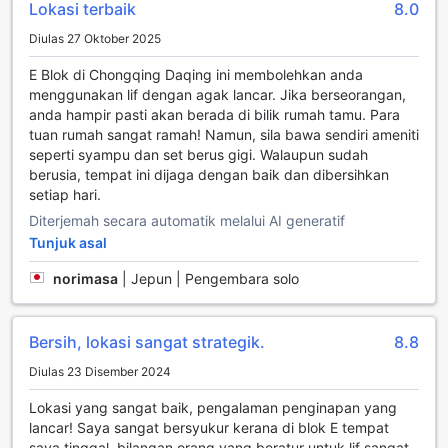
memandu, terdapat juga tempat letak kereta yang
Lokasi terbaik
8.0
disediakan di lokasi dengan beberapa pilihan; tempat letak
Diulas 27 Oktober 2025
kereta percuma atau dengan caj yang dikenakan. Hostel ini
juga menawarkan perkhidmatan tiket untuk pelbagai
E Blok di Chongqing Daqing ini membolehkan anda
aktiviti dan lawatan, membolehkan anda merancang
menggunakan lif dengan agak lancar. Jika berseorangan,
pengembaraan anda dengan lebih baik. Dengan semua
anda hampir pasti akan berada di bilik rumah tamu. Para
kemudahan pengangkutan ini, Unique Hostel memastikan
tuan rumah sangat ramah! Namun, sila bawa sendiri ameniti
anda dapat menikmati setiap detik di Hong Kong tanpa
seperti syampu dan set berus gigi. Walaupun sudah
sebarang kebimbangan.
berusia, tempat ini dijaga dengan baik dan dibersihkan
setiap hari.
Kemudahan Bilik di Unique Hostel
Diterjemah secara automatik melalui AI generatif
Tunjuk asal
Di Unique Hostel, setiap bilik direka untuk memberikan
keselesaan dan kemudahan yang diperlukan oleh para
norimasa
|
Jepun | Pengembara solo
pengembara. Dengan sistem penghawa dingin yang
canggih, anda boleh menikmati suasana yang sejuk dan
nyaman selepas seharian menjelajahi keindahan Hong
Bersih, lokasi sangat strategik.
8.8
Kong. Bilangan kemudahan lain seperti pengering rambut,
peti sejuk, dan air botol percuma memastikan anda
Diulas 23 Disember 2024
sentiasa bersedia dan selesa semasa menginap.
Kelengkapan bilik juga termasuk barangan mandian
Lokasi yang sangat baik, pengalaman penginapan yang
berkualiti tinggi dan linen yang bersih, serta tuala yang
lancar! Saya sangat bersyukur kerana di blok E tempat
lembut dan menyegarkan. Untuk menambah suasana yang
saya tinggal, bilangan orang yang beratur untuk lif sangat