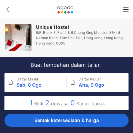
Unique Hostel
9/F, Block E, Flat 4 & 6,Chung King Mansion,36-44
Nathan Road, Tsim Sha Tsui, Hong Kong, Hong Kong,
Hong Kong, 0000
Buat tempahan dalam talian
Daftar Masuk
Daftar Keluar
Sab, 8 Ogo
Aha, 9 Ogo
1
2
0
Bilik
dewasa
Kanak-kanak
Semak ketersediaan & harga