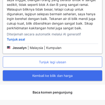
lebih intim, beberapa bilik dilengkapi dengan perapian
sedikit, tidak seperti blok A dan B yang sangat ramai.
yang memberikan sentuhan kehangatan dan keselesaan.
Walaupun biliknya tidak besar, tetapi cukup untuk
Unique Hostel bukan sahaja menawarkan tempat
digunakan, lagipun selepas bermain seharian, saya hanya
penginapan, tetapi juga pengalaman yang tidak dapat
ingin berehat dengan baik. Tekanan air di bilik mandi juga
dilupakan dengan kemudahan yang memenuhi segala
cukup kuat, bilik dibersihkan dengan sangat baik. Sikap
keperluan anda.
perkhidmatan kakitangan hotel juga sangat baik.
Diterjemah secara automatik melalui AI generatif
Kemudahan Makan di Unique Hostel
Tunjuk asal
Unique Hostel di Hong Kong menawarkan pelbagai
Jesselyn
|
Malaysia | Kumpulan
kemudahan makan yang direka untuk memenuhi citarasa
semua pengunjung. Dengan layanan bilik 24 jam, anda
boleh menikmati hidangan kegemaran anda pada bila-bila
Tunjuk lagi ulasan
masa tanpa perlu meninggalkan keselesaan bilik. Bagi
mereka yang ingin bersantai sambil menikmati secawan
kopi, kafe yang mesra pengunjung di dalam hostel
Kembali ke bilik dan harga
menyediakan pelbagai pilihan minuman dan makanan
ringan yang menyegarkan.
Restoran di Unique Hostel juga merupakan tempat yang
Baca komen pengunjung
ideal untuk menikmati hidangan yang lazat. Dengan pilihan
restoran halal dan kosher, para tetamu dapat menikmati
makanan yang memenuhi keperluan diet mereka. Jangan