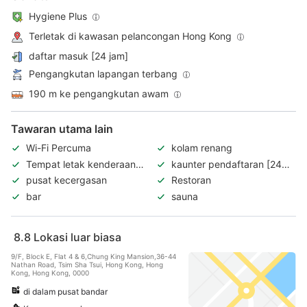
Hygiene Plus
Terletak di kawasan pelancongan Hong Kong
daftar masuk [24 jam]
Pengangkutan lapangan terbang
190 m ke pengangkutan awam
Tawaran utama lain
Wi-Fi Percuma
kolam renang
Tempat letak kenderaan
kaunter pendaftaran [24
percuma
jam]
pusat kecergasan
Restoran
bar
sauna
8.8
Lokasi luar biasa
9/F, Block E, Flat 4 & 6,Chung King Mansion,36-44
Nathan Road, Tsim Sha Tsui, Hong Kong, Hong
Kong, Hong Kong, 0000
di dalam pusat bandar