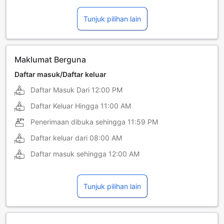
bahasa Cina (Mandarin)
bahasa Greek
Tunjuk pilihan lain
bahasa Hindi
Filipina
Nepali
Maklumat Berguna
Daftar masuk/Daftar keluar
Daftar Masuk Dari
12:00 PM
Daftar Keluar Hingga
11:00 AM
Penerimaan dibuka sehingga
11:59 PM
Daftar keluar dari
08:00 AM
Daftar masuk sehingga
12:00 AM
Tunjuk pilihan lain