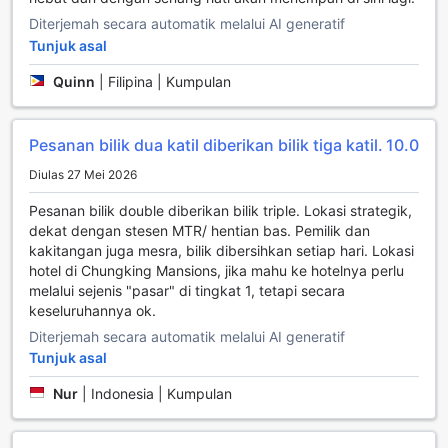
merokok, terdapat kawasan merokok yang ditetapkan
Diterjemah secara automatik melalui AI generatif
untuk keselesaan anda. Kemudahan lain seperti
Tunjuk asal
penyimpanan bagasi dan perkhidmatan pembersihan
harian memastikan bahawa semua keperluan anda
Quinn
|
Filipina | Kumpulan
dipenuhi, menjadikan penginapan anda di Unique Hostel
satu pengalaman yang tidak dapat dilupakan.
Pesanan bilik dua katil diberikan bilik tiga katil.
10.0
Kemudahan Pengangkutan di Unique Hostel
Diulas 27 Mei 2026
Unique Hostel di Hong Kong menawarkan pelbagai
Pesanan bilik double diberikan bilik triple. Lokasi strategik,
kemudahan pengangkutan yang direka untuk memastikan
dekat dengan stesen MTR/ hentian bas. Pemilik dan
pengalaman penginapan anda selesa dan tanpa tekanan.
kakitangan juga mesra, bilik dibersihkan setiap hari. Lokasi
Salah satu ciri utama adalah perkhidmatan pemindahan
hotel di Chungking Mansions, jika mahu ke hotelnya perlu
lapangan terbang yang memudahkan anda untuk tiba dan
melalui sejenis "pasar" di tingkat 1, tetapi secara
berlepas tanpa sebarang kesulitan. Dengan pilihan untuk
keseluruhannya ok.
menempah pemindahan secara langsung dari hostel, anda
dapat menikmati perjalanan yang lancar dari dan ke
Diterjemah secara automatik melalui AI generatif
lapangan terbang, menjadikan perjalanan anda lebih
Tunjuk asal
mudah dan menyenangkan.
Selain itu, Unique Hostel turut menyediakan perkhidmatan
Nur
|
Indonesia | Kumpulan
shuttle yang menghubungkan anda dengan lokasi-lokasi
menarik di sekitar Hong Kong. Bagi mereka yang