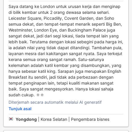
seperti peti simpanan keselamatan untuk memastikan
Saya datang ke London untuk urusan kerja dan menginap
barang berharga anda terjaga dengan selamat. Untuk
di bilik kembar untuk 2 orang dewasa selama sehari.
kemudahan tambahan, perkhidmatan pengeringan pakaian
Leicester Square, Piccadilly, Covent Garden, dan Soho
dan perkhidmatan daftar masuk/keluar ekspres
semua dekat, dan tempat-tempat menarik seperti Big Ben,
membolehkan anda menguruskan keperluan perjalanan
Westminster, London Eye, dan Buckingham Palace juga
dengan lebih efisien. Bagi mereka yang memerlukan ruang
sangat dekat, jadi dari segi lokasi, tiada tempat lain yang
untuk menyimpan bagasi, Thistle London Trafalgar Square
lebih baik. Terutama dengan lokasi sebegini pada harga ini,
juga menawarkan kemudahan simpanan bagasi, serta
ia adalah nilai yang tidak dapat ditandingi. Tambahan pula,
perkhidmatan pembersihan harian untuk memastikan bilik
layanan mesra dari kakitangan sangat nyata. Saya terkejut
anda sentiasa bersih dan teratur. Dengan ruang merokok
kerana semua orang sangat ramah. Satu-satunya
yang ditetapkan, hotel ini memberi pilihan kepada
kelemahan adalah katil kembar yang disambungkan, yang
pengunjung yang merokok untuk menikmati masa mereka
hanya sebesar katil king. Sarapan juga merupakan English
tanpa mengganggu tetamu lain.
Breakfast itu sendiri, jadi tidak ada perbezaan dengan
tempat penginapan lain, tetapi kualiti makanan sangat
Kemudahan Bilik di Thistle London Trafalgar Square
baik. Saya sangat mengesyorkan. Hanya lokasi sahaja
sudah cukup. ㅎㅎ
Di Thistle London Trafalgar Square, setiap bilik direka
Diterjemah secara automatik melalui AI generatif
untuk memberikan keselesaan dan kemewahan kepada
Tunjuk asal
tetamu. Dengan sistem penyaman udara yang memastikan
suhu bilik sentiasa selesa, tetamu dapat menikmati suasana
Yongdong
|
Korea Selatan | Pengembara bisnes
yang menyenangkan. Bilik-bilik ini dilengkapi dengan
televisyen satelit/cable yang menawarkan pelbagai saluran