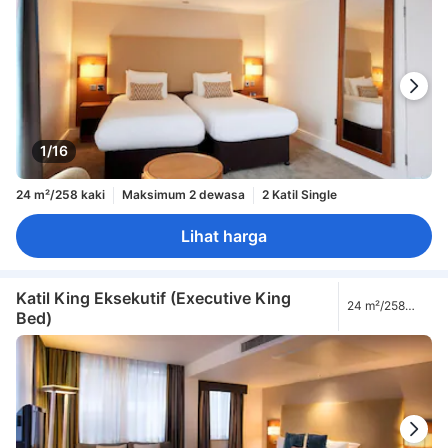
1/16
24 m²/258 kaki
Maksimum 2 dewasa
2 Katil Single
Lihat harga
Katil King Eksekutif (Executive King
24 m²/258
Bed)
kaki