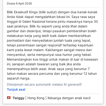
Diulas 6 April 2026
memberikan anda peluang untuk menikmati masakan
tempatan dan antarabangsa. Setiap hidangan direka
Bilik Eksekutif Kings (bilik sudut) dengan dua kanak-kanak
dengan penuh perhatian, memastikan setiap suapan
Anda tidak dapat mengalahkan lokasi ini. Saya rasa saya
adalah satu pengalaman yang tidak dapat dilupakan.
tinggal di Galeri Nasional kerana pintu masuknya hanya 30
Bagi mereka yang ingin menikmati sarapan dengan lebih
saat jaraknya. Bilik itu seperti yang anda lihat dalam
santai, hotel ini menawarkan sarapan bufet yang
gambar dan deskripsi, tetapi pasukan pembersihan boleh
menyelerakan, termasuk pilihan sarapan kontinental yang
melakukan kerja yang lebih baik dalam membersihkan
menyegarkan. Anda juga boleh memanfaatkan
permaidani dan menyediakan jumlah tuala yang tepat,
perkhidmatan bilik yang membolehkan anda menikmati
tetapi penerimaan sangat responsif terhadap keperluan
hidangan kegemaran anda dalam keselesaan bilik anda
kami pada lewat malam. Kakitangan sangat mesra dan
sendiri. Dengan perkhidmatan harian yang berkualiti dan
menyambut, serta mempunyai rasa humor yang hebat.
pilihan makanan yang pelbagai, Thistle London Trafalgar
Memandangkan kos tinggi untuk makan di luar di kawasan
Square menjanjikan pengalaman makan yang sempurna
ini, sarapan adalah tawaran yang baik jika anda
untuk setiap tetamu.
menempahnya lebih awal. Anak saya yang berumur 7
tahun makan secara percuma dan yang berumur 12 tahun
Pilihan Bilik di Thistle London Trafalgar Square
separuh harga.
Diterjemah secara automatik melalui AI generatif
Thistle London Trafalgar Square menawarkan pelbagai
Tunjuk asal
pilihan bilik yang direka untuk memenuhi keperluan setiap
pengembara. Bilik Standard Double seluas 15 meter
Twiggy
|
Hong Kong | Keluarga dengan anak kecil
persegi dilengkapi dengan 1 Katil Double yang selesa,
menjadikannya pilihan ideal untuk pasangan. Untuk mereka