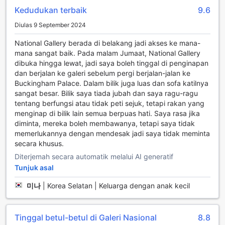
untuk hiburan, serta mini bar yang menyediakan pilihan
Kedudukan terbaik
9.6
minuman dan snek yang menyegarkan. Untuk kemudahan
harian, surat khabar percuma disediakan, dan tetamu juga
Diulas 9 September 2024
boleh menikmati secawan kopi atau teh dari pembuat
National Gallery berada di belakang jadi akses ke mana-
kopi/teh yang ada di dalam bilik.
mana sangat baik. Pada malam Jumaat, National Gallery
Selain itu, bilik-bilik ini juga dilengkapi dengan ruang tamu
dibuka hingga lewat, jadi saya boleh tinggal di penginapan
yang berasingan, memberikan ruang tambahan untuk
dan berjalan ke galeri sebelum pergi berjalan-jalan ke
bersantai. Linens dan tuala yang bersih dan segar, serta
Buckingham Palace. Dalam bilik juga luas dan sofa katilnya
jubah mandi yang selesa, menambah sentuhan
sangat besar. Bilik saya tiada jubah dan saya ragu-ragu
kemewahan. Untuk memastikan keselesaan maksimum,
tentang berfungsi atau tidak peti sejuk, tetapi rakan yang
tirai blackout dipasang untuk membolehkan tetamu tidur
menginap di bilik lain semua berpuas hati. Saya rasa jika
dengan nyenyak tanpa gangguan cahaya. Pengering
diminta, mereka boleh membawanya, tetapi saya tidak
rambut dan kemudahan mandian seperti toiletris juga
memerlukannya dengan mendesak jadi saya tidak meminta
disediakan, menjadikan pengalaman menginap di Thistle
secara khusus.
London Trafalgar Square lebih menyenangkan dan
memuaskan.
Diterjemah secara automatik melalui AI generatif
Tunjuk asal
Kemudahan Makan di Thistle London Trafalgar Square
미나
|
Korea Selatan | Keluarga dengan anak kecil
Thistle London Trafalgar Square menawarkan pengalaman
gastronomi yang memuaskan dengan pelbagai pilihan
untuk memenuhi selera anda. Restoran di dalam hotel ini
Tinggal betul-betul di Galeri Nasional
8.8
menyajikan hidangan yang lazat dan berkualiti tinggi,