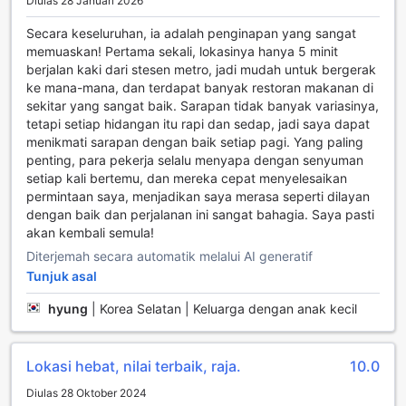
Diulas 28 Januari 2026
London.
Dengan reka bentuk yang elegan dan pencahayaan yang
Secara keseluruhan, ia adalah penginapan yang sangat
lembut, bar di Thistle London Trafalgar Square mencipta
memuaskan! Pertama sekali, lokasinya hanya 5 minit
suasana yang sempurna untuk pertemuan sosial. Para
berjalan kaki dari stesen metro, jadi mudah untuk bergerak
tetamu boleh menikmati muzik latar yang menyenangkan
ke mana-mana, dan terdapat banyak restoran makanan di
sambil berinteraksi dengan rakan-rakan atau bertemu
sekitar yang sangat baik. Sarapan tidak banyak variasinya,
dengan orang baru. Ini adalah tempat yang sesuai untuk
tetapi setiap hidangan itu rapi dan sedap, jadi saya dapat
memulakan malam yang mengasyikkan di tengah-tengah
menikmati sarapan dengan baik setiap pagi. Yang paling
kota yang penuh dengan kehidupan dan budaya.
penting, para pekerja selalu menyapa dengan senyuman
setiap kali bertemu, dan mereka cepat menyelesaikan
Kemudahan Praktikal di Thistle London Trafalgar Square
permintaan saya, menjadikan saya merasa seperti dilayan
dengan baik dan perjalanan ini sangat bahagia. Saya pasti
Thistle London Trafalgar Square menawarkan pelbagai
akan kembali semula!
kemudahan praktikal yang direka untuk memastikan
Diterjemah secara automatik melalui AI generatif
penginapan anda selesa dan tanpa tekanan. Dengan
perkhidmatan bilik yang tersedia, anda boleh menikmati
Tunjuk asal
hidangan pilihan anda tanpa perlu meninggalkan
hyung
|
Korea Selatan | Keluarga dengan anak kecil
keselesaan bilik. Tambahan pula, akses Wi-Fi percuma di
semua bilik dan kawasan awam membolehkan anda
sentiasa terhubung dengan keluarga dan rakan-rakan,
Lokasi hebat, nilai terbaik, raja.
10.0
serta memudahkan anda merancang aktiviti harian di
sekitar London.
Diulas 28 Oktober 2024
Hotel ini juga menyediakan kemudahan keselamatan