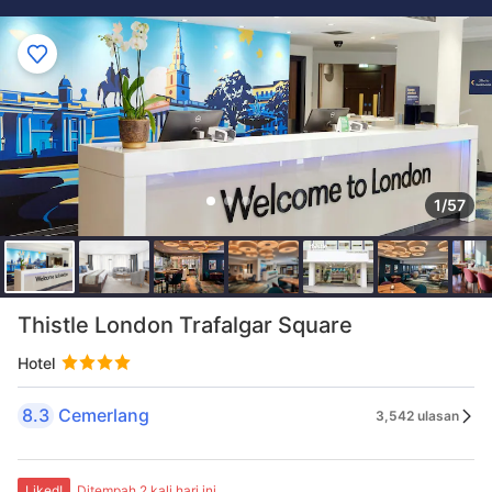
1/57
Thistle London Trafalgar Square
Hotel
8.3
Cemerlang
3,542 ulasan
Liked!
Ditempah 2 kali hari ini