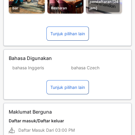
pendaftaran [24
bar
Restoran
jam]
Tunjuk pilihan lain
Bahasa Digunakan
bahasa Inggeris
bahasa Czech
bahasa Greek
bahasa Hindi
Tunjuk pilihan lain
bahasa Hungary
bahasa Itali
bahasa Jerman
bahasa Perancis
bahasa Poland
bahasa Portugis
Maklumat Berguna
bahasa Sepanyol
bahasa Sweden
Daftar masuk/Daftar keluar
Daftar Masuk Dari
03:00 PM