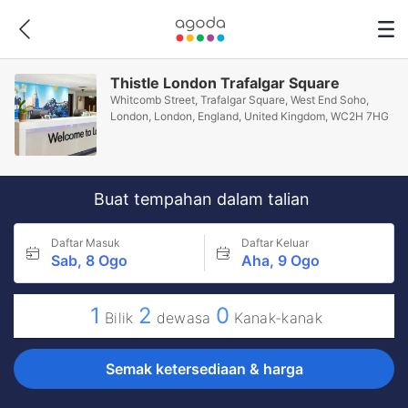
Thistle London Trafalgar Square
Whitcomb Street, Trafalgar Square, West End Soho,
London, London, England, United Kingdom, WC2H 7HG
Buat tempahan dalam talian
Daftar Masuk
Daftar Keluar
Sab, 8 Ogo
Aha, 9 Ogo
1
2
0
Bilik
dewasa
Kanak-kanak
Semak ketersediaan & harga