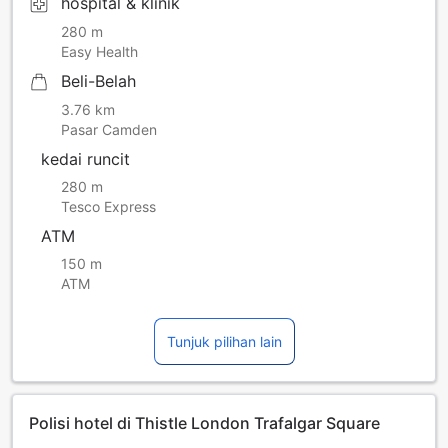
hospital & klinik
280 m
Easy Health
Beli-Belah
3.76 km
Pasar Camden
kedai runcit
280 m
Tesco Express
ATM
150 m
ATM
Tunjuk pilihan lain
Polisi hotel di Thistle London Trafalgar Square