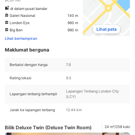
WC2H 7HG
di dalam pusat bandar
Galeri Nasional
140 m
London Eye
960 m
Lihat peta
Big Ben
990 m
Lihat berhampiran
Maklumat berguna
Berbaloi dengan harga
7.8
Rating lokasi
9.5
Lapangan Terbang London City
Lapangan terbang terhampir
(LCY)
Jarak ke lapangan terbang
12.44 km
Bilik Deluxe Twin (Deluxe Twin Room)
24 m²/258 kaki