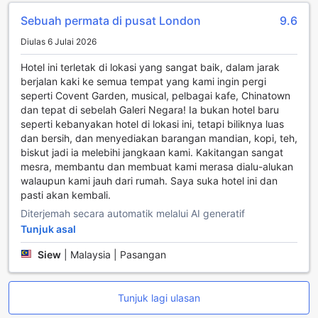
yang mencari lebih ruang, Bilik Eksekutif King seluas 24
Sebuah permata di pusat London
9.6
meter persegi menawarkan 1 Katil King atau 1 Katil Sofa,
memberikan fleksibiliti untuk penginapan yang lebih santai.
Diulas 6 Julai 2026
Bagi mereka yang inginkan pengalaman yang lebih mewah,
Junior Suite Double Bed seluas 32 meter persegi dilengkapi
Hotel ini terletak di lokasi yang sangat baik, dalam jarak
dengan 1 Katil King atau 1 Katil Sofa, menawarkan suasana
berjalan kaki ke semua tempat yang kami ingin pergi
yang lebih luas dan elegan. Pilihan bilik Standard Twin
seperti Covent Garden, musical, pelbagai kafe, Chinatown
seluas 15 meter persegi dengan 2 Katil Single juga tersedia
dan tepat di sebelah Galeri Negara! Ia bukan hotel baru
untuk pengembara yang datang bersama rakan.
seperti kebanyakan hotel di lokasi ini, tetapi biliknya luas
Sementara itu, Bilik Deluxe King Room dan Bilik Deluxe Twin
dan bersih, dan menyediakan barangan mandian, kopi, teh,
Room, masing-masing seluas 24 meter persegi dengan 1
biskut jadi ia melebihi jangkaan kami. Kakitangan sangat
Katil King dan 2 Katil Single, memberikan sentuhan
mesra, membantu dan membuat kami merasa dialu-alukan
kemewahan tambahan untuk penginapan yang tidak dapat
walaupun kami jauh dari rumah. Saya suka hotel ini dan
dilupakan.
pasti akan kembali.
Diterjemah secara automatik melalui AI generatif
Menjelajahi West End Soho: Jantung Budaya dan
Tunjuk asal
Hiburan London
Siew
|
Malaysia | Pasangan
West End Soho adalah kawasan yang penuh dengan
kehidupan dan warna, terletak di tengah-tengah London
yang dinamik. Dikenali sebagai pusat hiburan dan budaya,
Tunjuk lagi ulasan
Soho menawarkan pelbagai pengalaman menarik yang