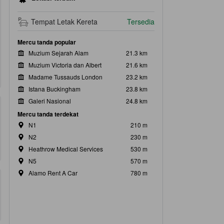
Tempat Letak Kereta
Tersedia
Mercu tanda popular
Muzium Sejarah Alam
21.3 km
Muzium Victoria dan Albert
21.6 km
Madame Tussauds London
23.2 km
Istana Buckingham
23.8 km
Galeri Nasional
24.8 km
Mercu tanda terdekat
N1
210 m
N2
230 m
Heathrow Medical Services
530 m
N5
570 m
Alamo Rent A Car
780 m