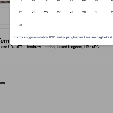
24
25
26
27
28
29
30
2
ti
Ulasan
Lokasi
Polisi
31
napan sebagai panduan untuk keselesaan, fasiliti dan kemudahan yang 
Harga anggaran (dalam USD) untuk penginapan 1 malam bagi lokasi 
erminal 5
av use UB7 0ET , Heathrow, London, United Kingdom, UB7 0EQ
nes