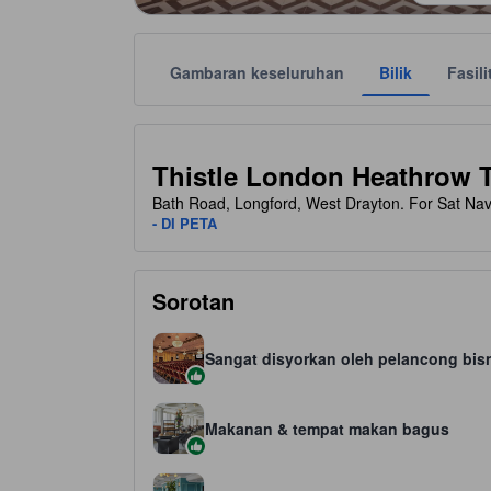
Gambaran keseluruhan
Bilik
Fasili
Setiap taraf bintang disediakan oleh pihak pengi
tooltip
3 bintang daripada 5
Thistle London Heathrow T
Bath Road, Longford, West Drayton. For Sat N
- DI PETA
Sorotan
Sangat disyorkan oleh pelancong bis
Makanan & tempat makan bagus