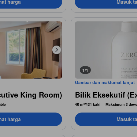
hat harga
Masuk ta
1/1
Gambar dan maklumat lanjut
ecutive King Room)
Bilik Eksekutif (
uble
40 m²/431 kaki
Maksimum 3 dew
hat harga
Masuk ta