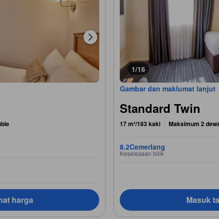
1/16
Gambar dan maklumat lanjut
Standard Twin
uble
17 m²/183 kaki
Maksimum 2 dew
8.2
Cemerlang
Keselesaan bilik
hat harga
Masuk ta