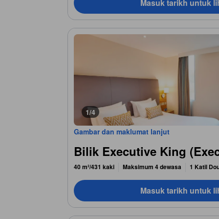
Masuk tarikh untuk li
1/4
Gambar dan maklumat lanjut
Bilik Executive King (Ex
40 m²/431 kaki
Maksimum 4 dewasa
1 Katil Do
Masuk tarikh untuk li