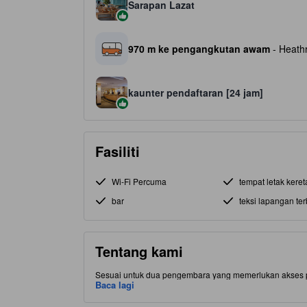
Sarapan Lazat
970 m ke pengangkutan awam
- Heathr
kaunter pendaftaran [24 jam]
Fasiliti
Wi-Fi Percuma
tempat letak keret
bar
teksi lapangan te
Tentang kami
Sesuai untuk dua pengembara yang memerlukan akses p
Terminal 5 menggabungkan keselesaan dan kemudahan.
Baca lagi
taman yang tenang, bilik mandi besar (sesetengah deng
dalam bilik. Wi‑Fi percuma memudahkan perancangan. M