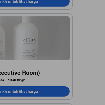
rikh untuk lihat harga
Executive Room)
asa
1 Katil Single
rikh untuk lihat harga