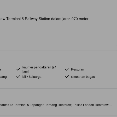
ow Terminal 5 Railway Station dalam jarak 970 meter
kaunter pendaftaran [24
a
Restoran
jam]
rbang
bilik keluarga
simpanan bagasi
antas ke Terminal 5 Lapangan Terbang Heathrow, Thistle London Heathrow
 Bilik yang luas dan berhawa dingin menawarkan pemandangan bandar atau
an tab mandi), pancuran moden, alat mandian premium dan peti keselamatan
ulakan hari dengan sarapan bufet yang menghadap ruang luar, ambil kopi