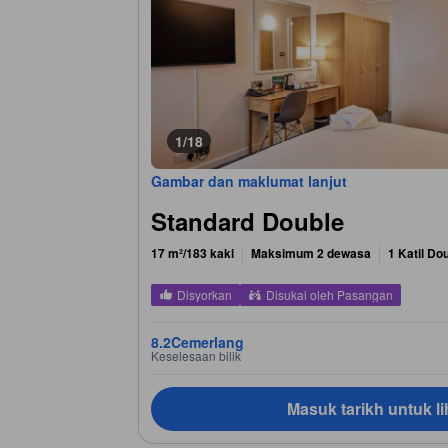
1/18
Gambar dan maklumat lanjut
Standard Double
17 m²/183 kaki
Maksimum 2 dewasa
1 Katil Do
Disyorkan
Disukai oleh Pasangan
8.2
Cemerlang
Keselesaan bilik
Masuk tarikh untuk li