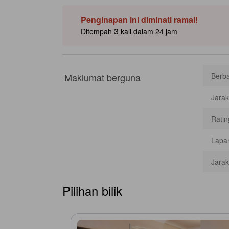
istimewa untuk dibawa, atau bersantai di bar bergay
fleksibiliti. Sambungan pengangkutan awam yang pant
Penginapan ini diminati ramai!
membeli‑belah berdekatan. [Sebahagian kandungan mungk
3
Ditempah
kali dalam 24 jam
Maklumat berguna
Berba
Jarak
Ratin
Lapan
Jarak
Pilihan bilik