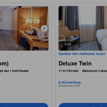
1/13
Gambar dan maklumat lanjut
oom)
Deluxe Twin
gle dan 1 Katil Double
17 m²/183 kaki
Maksimum 2 dew
8.3
Cemerlang
Keselesaan bilik