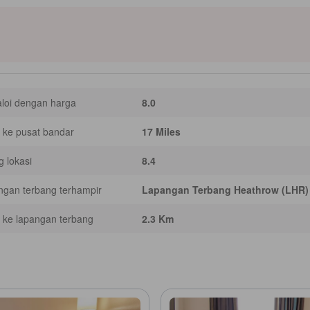
a. Perkhidmatan penghantaran makanan dan sarapan bawa pulang menambah
as memudahkan akses ke pusat bandar London serta taman dan kawasan
in dibantu oleh AI Generatif. Terdapat kemungkinan ketidaktepatan.]
loi dengan harga
8.0
 ke pusat bandar
17 Miles
g lokasi
8.4
gan terbang terhampir
Lapangan Terbang Heathrow (LHR)
 ke lapangan terbang
2.3 Km