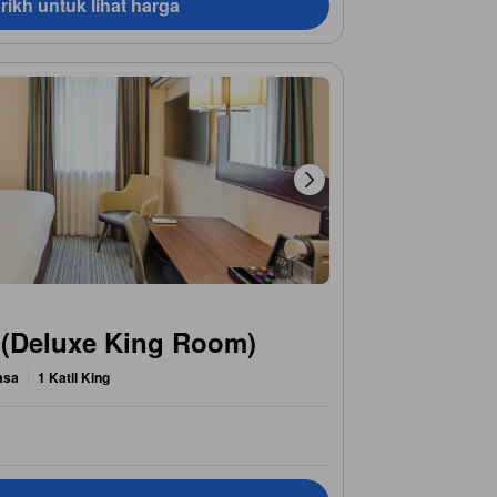
rikh untuk lihat harga
g (Deluxe King Room)
asa
1 Katil King