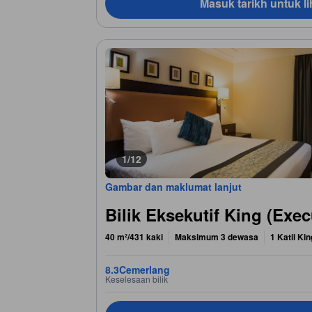
Masuk tarikh untuk li
1/12
Gambar dan maklumat lanjut
Bilik Eksekutif King (Exe
40 m²/431 kaki
Maksimum 3 dewasa
1 Katil Kin
8.3
Cemerlang
Keselesaan bilik