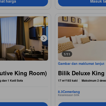
hat harga
Masuk ta
1/11
Gambar dan maklumat lanjut
cutive King Room)
Bilik Deluxe Kin
g dan 1 Katil Sofa
17 m²/183 kaki
Maksimum 2 dew
8.3
Cemerlang
Keselesaan bilik