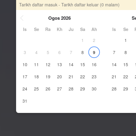
Tarikh daftar masuk - Tarikh daftar keluar
(0 malam)
Ogos 2026
S
Is
Se
Ra
Kh
Ju
Sa
Ah
Is
Se
1
2
1
3
4
5
6
7
8
9
7
8
10
11
12
13
14
15
16
14
15
17
18
19
20
21
22
23
21
22
24
25
26
27
28
29
30
28
29
31