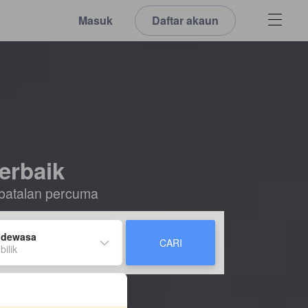
Masuk
Daftar akaun
erbaik
batalan percuma
 dewasa
CARI
bilik