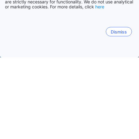
are strictly necessary for functionality. We do not use analytical
or marketing cookies. For more details, click
here
Dismiss
Laman Utama
Penginapan di Belanda
Penginapan di Selatan-
Noordwijk
The Hague
Rotterdam
Katwijk aan Zee
Tarikh popular untuk melancong
Malam Ini
7 Ogo
Esok
8 Ogo