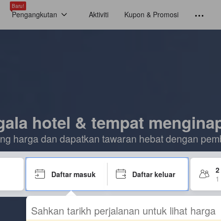
Baru!
Pengangkutan
Aktiviti
Kupon & Promosi
ala hotel & tempat menginap
ding harga dan dapatkan tawaran hebat dengan pem
2
Daftar masuk
Daftar keluar
1 
Sahkan tarikh perjalanan untuk lihat harga