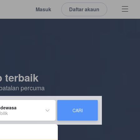
Masuk
Daftar akaun
 terbaik
batalan percuma
 dewasa
CARI
bilik