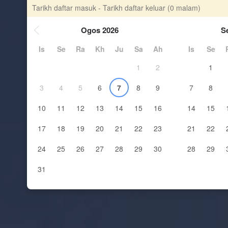
Tarikh daftar masuk - Tarikh daftar keluar
(0 malam)
Ogos 2026
S
Is
Se
Ra
Kh
Ju
Sa
Ah
Is
Se
1
2
1
3
4
5
6
7
8
9
7
8
10
11
12
13
14
15
16
14
15
17
18
19
20
21
22
23
21
22
24
25
26
27
28
29
30
28
29
31