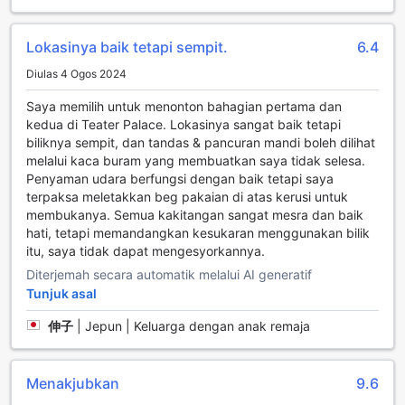
dengan mudah menempah teksi dari lobi hotel, menjadikan
perjalanan ke destinasi lain di London menjadi lebih lancar
dan cepat.
Lokasinya baik tetapi sempit.
6.4
Perkhidmatan teksi ini bukan sahaja memberikan
Diulas 4 Ogos 2024
kemudahan, tetapi juga memberikan ketenangan fikiran
kepada para tetamu. Anda tidak perlu risau tentang
Saya memilih untuk menonton bahagian pertama dan
mencari pengangkutan awam atau berjalan jauh, kerana
kedua di Teater Palace. Lokasinya sangat baik tetapi
pemandu teksi yang berpengalaman sedia menunggu
biliknya sempit, dan tandas & pancuran mandi boleh dilihat
untuk membawa anda ke mana sahaja anda perlukan.
melalui kaca buram yang membuatkan saya tidak selesa.
Sama ada untuk menjelajahi tarikan terkenal di bandar atau
Penyaman udara berfungsi dengan baik tetapi saya
menghadiri mesyuarat penting, The Z Hotel Soho
terpaksa meletakkan beg pakaian di atas kerusi untuk
memastikan bahawa anda sentiasa berada di jalan yang
membukanya. Semua kakitangan sangat mesra dan baik
betul.
hati, tetapi memandangkan kesukaran menggunakan bilik
itu, saya tidak dapat mengesyorkannya.
Kemudahan Bilik di The Z Hotel Soho
Diterjemah secara automatik melalui AI generatif
Tunjuk asal
Di The Z Hotel Soho, setiap bilik direka dengan teliti untuk
memberikan keselesaan dan kemudahan kepada para
伸子
|
Jepun | Keluarga dengan anak remaja
tetamu. Dengan sistem penyaman udara yang canggih,
anda dapat menikmati suasana sejuk dan menyegarkan
setelah seharian menerokai keindahan London. Bilik-bilik ini
Menakjubkan
9.6
juga dilengkapi dengan televisyen yang menawarkan
saluran satelit dan kabel, memastikan anda tidak