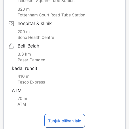
Leicester Square Tube Station
320 m
Tottenham Court Road Tube Station
hospital & klinik
200 m
Soho Health Centre
Beli-Belah
3.3 km
Pasar Camden
kedai runcit
410 m
Tesco Express
ATM
70 m
ATM
Tunjuk pilihan lain