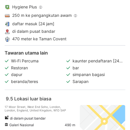
Hygiene Plus
250 m ke pengangkutan awam
daftar masuk [24 jam]
di dalam pusat bandar
470 meter ke Taman Covent
Tawaran utama lain
Wi-Fi Percuma
kaunter pendaftaran [24
jam]
Restoran
bar
dapur
simpanan bagasi
beranda/teres
Sarapan
9.5
Lokasi luar biasa
17 Moor Street, West End Soho, London,
London, England, United Kingdom, W1D 5AP
di dalam pusat bandar
Galeri Nasional
490 m