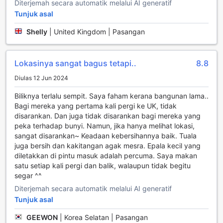
Diterjemah secara automatik melalui AI generatif
lebih bermakna.
Tunjuk asal
Wi-Fi percuma di semua bilik dan kawasan awam
memastikan anda sentiasa terhubung dengan dunia luar.
Shelly
|
United Kingdom | Pasangan
Anda tidak perlu risau tentang sambungan internet semasa
bercuti. Selain itu, proses daftar masuk dan daftar keluar
yang cepat memudahkan anda untuk memulakan
Lokasinya sangat bagus tetapi..
8.8
pengembaraan atau pulang ke rumah tanpa kelewatan.
Kemudahan penyimpanan bagasi juga disediakan,
Diulas 12 Jun 2024
membolehkan anda menjelajah kawasan sekitar tanpa
Biliknya terlalu sempit. Saya faham kerana bangunan lama..
beban. Dengan perkhidmatan pengemasan harian, anda
Bagi mereka yang pertama kali pergi ke UK, tidak
boleh menikmati suasana bilik yang sentiasa bersih dan
disarankan. Dan juga tidak disarankan bagi mereka yang
teratur, menjadikan The Z Hotel Soho pilihan yang tepat
peka terhadap bunyi. Namun, jika hanya melihat lokasi,
untuk penginapan yang praktikal dan selesa.
sangat disarankan~ Keadaan kebersihannya baik. Tuala
juga bersih dan kakitangan agak mesra. Epala kecil yang
Kemudahan Pengangkutan di The Z Hotel Soho
diletakkan di pintu masuk adalah percuma. Saya makan
satu setiap kali pergi dan balik, walaupun tidak begitu
The Z Hotel Soho menawarkan kemudahan pengangkutan
segar ^^
yang sangat baik untuk memastikan pengalaman
penginapan yang selesa dan tanpa tekanan. Salah satu
Diterjemah secara automatik melalui AI generatif
kemudahan utama yang disediakan adalah perkhidmatan
Tunjuk asal
teksi yang mudah diakses. Dengan lokasi hotel yang
strategik di tengah-tengah Soho, para tetamu boleh
GEEWON
|
Korea Selatan | Pasangan