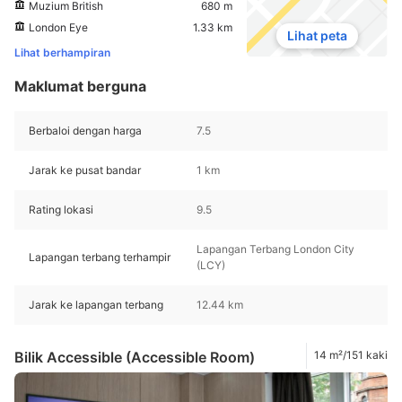
Muzium British
680 m
London Eye
1.33 km
Lihat peta
Lihat berhampiran
Maklumat berguna
Berbaloi dengan harga
7.5
Jarak ke pusat bandar
1 km
Rating lokasi
9.5
Lapangan Terbang London City
Lapangan terbang terhampir
(LCY)
Jarak ke lapangan terbang
12.44 km
Bilik Accessible (Accessible Room)
14 m²/151 kaki