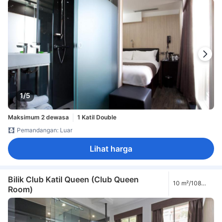
1/5
Maksimum 2 dewasa
1 Katil Double
Pemandangan: Luar
Lihat harga
Bilik Club Katil Queen (Club Queen
10 m²/108
Room)
kaki