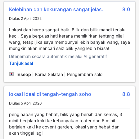
pengunjung lain dan merasai suasana sosial yang meriah.
Selain itu, hotel ini juga menyediakan ruang lounge
Kelebihan dan kekurangan sangat jelas.
8.0
bersama yang dilengkapi dengan televisyen. Ruang ini
Diulas 2 April 2025
adalah tempat ideal untuk menonton acara sukan atau
filem terkini bersama rakan-rakan atau tetamu lain. Dengan
Lokasi dan harga sangat baik. Bilik dan bilik mandi terlalu
suasana yang nyaman dan mesra, anda boleh bersantai
kecil. Saya berpuas hati kerana memikirkan tentang nilai
sambil menikmati tayangan yang menghiburkan. The Z
wang, tetapi jika saya mempunyai lebih banyak wang, saya
Hotel Soho memastikan setiap tetamu dapat menikmati
mungkin akan mencari saiz bilik yang lebih biasa!
hiburan yang berkualiti dalam suasana yang selesa dan
Diterjemah secara automatik melalui AI generatif
menyenangkan.
Tunjuk asal
Kemudahan Praktikal di The Z Hotel Soho
Inseop
|
Korea Selatan | Pengembara solo
The Z Hotel Soho menawarkan pelbagai kemudahan
praktikal yang direka untuk memastikan penginapan anda
lokasi ideal di tengah-tengah soho
8.8
selesa dan tanpa tekanan. Dengan perkhidmatan bilik yang
tersedia, anda boleh menikmati hidangan lazat dari
Diulas 5 April 2026
keselesaan bilik anda sendiri, menjadikannya pilihan ideal
untuk mereka yang ingin berehat selepas hari yang
penginapan yang hebat, bilik yang bersih dan kemas, 3
panjang. Tambahan pula, perkhidmatan concierge sedia
minit berjalan kaki ke kebanyakan teater dan 6 minit
membantu anda merancang aktiviti harian, memberikan
berjalan kaki ke covent garden, lokasi yang hebat dan
maklumat berguna dan cadangan tempat menarik di
akan tinggal lagi
sekitar Soho, menjadikan pengalaman penginapan anda