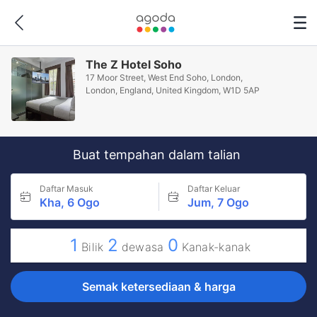
The Z Hotel Soho
17 Moor Street, West End Soho, London,
London, England, United Kingdom, W1D 5AP
Buat tempahan dalam talian
Daftar Masuk
Daftar Keluar
Kha, 6 Ogo
Jum, 7 Ogo
1
2
0
Bilik
dewasa
Kanak-kanak
Semak ketersediaan & harga