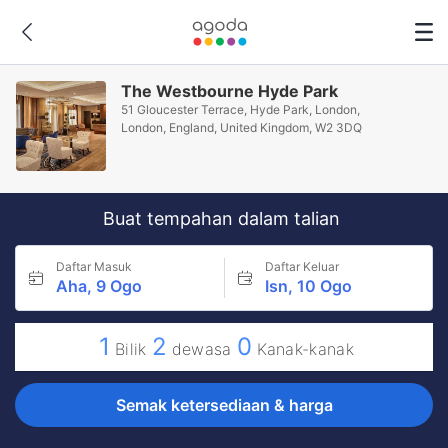
The Westbourne Hyde Park
51 Gloucester Terrace, Hyde Park, London,
London, England, United Kingdom, W2 3DQ
Buat tempahan dalam talian
Daftar Masuk
Daftar Keluar
Aha, 9 Ogo
Isn, 10 Ogo
1
2
0
Bilik
dewasa
Kanak-kanak
Semak ketersediaan & harga