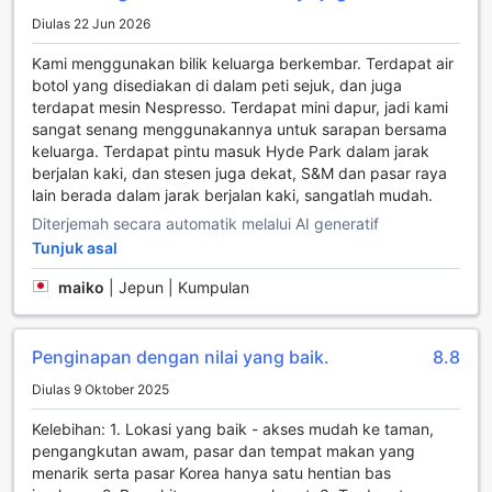
dengan televisyen besar yang menawarkan pelbagai
Diulas 22 Jun 2026
saluran, menjadikannya tempat yang ideal untuk bersantai
selepas seharian meneroka keindahan London. Anda boleh
Kami menggunakan bilik keluarga berkembar. Terdapat air
menonton filem-filem terbaru atau acara sukan yang
botol yang disediakan di dalam peti sejuk, dan juga
menarik bersama rakan-rakan atau keluarga, menjadikan
terdapat mesin Nespresso. Terdapat mini dapur, jadi kami
setiap detik di hotel ini lebih berharga.
sangat senang menggunakannya untuk sarapan bersama
Ruang santai ini bukan sahaja menawarkan hiburan visual,
keluarga. Terdapat pintu masuk Hyde Park dalam jarak
tetapi juga suasana yang mesra dan mengundang. Dengan
berjalan kaki, dan stesen juga dekat, S&M dan pasar raya
dekorasi moden dan perabot yang selesa, ianya adalah
lain berada dalam jarak berjalan kaki, sangatlah mudah.
tempat yang sempurna untuk bergaul dan bertukar cerita
Diterjemah secara automatik melalui AI generatif
dengan tetamu lain. Sama ada anda ingin menikmati waktu
Tunjuk asal
bersendirian dengan buku kegemaran anda atau berkongsi
momen-momen istimewa dengan orang tersayang, The
maiko
|
Jepun | Kumpulan
Westbourne Hyde Park menyediakan suasana yang ideal
untuk semua jenis pengunjung.
Penginapan dengan nilai yang baik.
8.8
Kemudahan Praktikal di The Westbourne Hyde Park
Diulas 9 Oktober 2025
Di The Westbourne Hyde Park, kemudahan praktikal yang
Kelebihan: 1. Lokasi yang baik - akses mudah ke taman,
ditawarkan memastikan penginapan anda menjadi lebih
pengangkutan awam, pasar dan tempat makan yang
selesa dan tanpa tekanan. Dengan perkhidmatan dobi dan
menarik serta pasar Korea hanya satu hentian bas
cucian kering yang tersedia, anda tidak perlu risau tentang