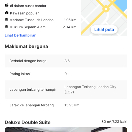
di dalam pusat bandar
Kawasan popular
Madame Tussauds London
1.96 km
Muzium Sejarah Alam
2.04 km
Lihat peta
Lihat berhampiran
Maklumat berguna
Berbaloi dengan harga
8.6
Rating lokasi
9.1
Lapangan Terbang London City
Lapangan terbang terhampir
(LCY)
Jarak ke lapangan terbang
15.95 km
Deluxe Double Suite
30 m²/323 kaki