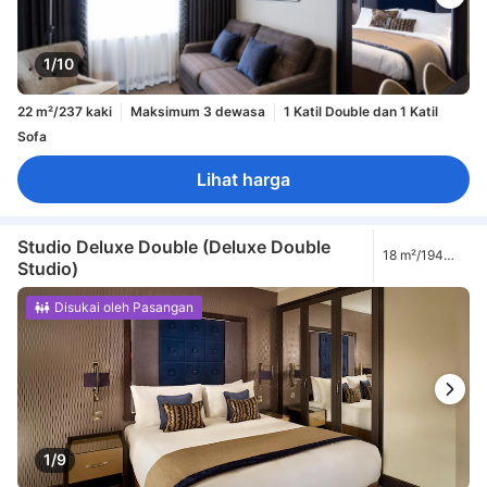
1/10
22 m²/237 kaki
Maksimum 3 dewasa
1 Katil Double dan 1 Katil
Sofa
Lihat harga
Studio Deluxe Double (Deluxe Double
18 m²/194
Studio)
kaki
Disukai oleh Pasangan
1/9