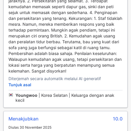
jaraknya. 2. Persekitaran yang selamat. 3. Terdapat
pakaian anda semasa bercuti. Semua bilik dilengkapi
kemudahan memasak seperti dapur gas, sinki dan peti
dengan Wi-Fi percuma, dan akses Wi-Fi juga disediakan di
sejuk untuk memasak dengan sederhana. 4. Penginapan
kawasan awam, membolehkan anda sentiasa terhubung
dan persekitaran yang tenang. Kekurangan: 1. Staf tidaklah
dengan orang tersayang atau menyemak informasi terkini
mesra. Namun, mereka memberikan respons yang baik
semasa berada di London.
terhadap permintaan. Mungkin agak pendiam, tetapi ini
Selain itu, hotel ini juga menawarkan penyimpanan bagasi
merupakan ciri orang British. 2. Kemudahan agak usang
yang memudahkan anda menyimpan barang-barang
dan peralatan tidur berbau. Terutama, bau yang kuat dari
sebelum mendaftar masuk atau selepas mendaftar keluar.
sofa yang juga berfungsi sebagai katil di ruang tamu.
Proses daftar masuk dan daftar keluar yang cepat dan
Pembersihan adalah biasa sahaja. Penilaian keseluruhan:
efisien menjadikan pengalaman anda lebih lancar. Dengan
Walaupun kemudahan agak usang, tetapi persekitaran dan
perkhidmatan penyimpanan peti keselamatan, anda dapat
lokasi serta harga yang berpatutan menampung semua
memastikan barang-barang berharga anda selamat
kelemahan. Sangat disyorkan!
semasa anda menjelajahi keindahan London. Perkhidmatan
pembersihan harian juga disediakan untuk memastikan bilik
Diterjemah secara automatik melalui AI generatif
anda sentiasa bersih dan kemas, memberikan anda
Tunjuk asal
ketenangan fikiran sepanjang penginapan.
Youngwoo
|
Korea Selatan | Keluarga dengan anak
kecil
Kemudahan Pengangkutan di The Westbourne Hyde Park
The Westbourne Hyde Park menawarkan kemudahan
Menakjubkan
10.0
pengangkutan yang sangat baik untuk memastikan
pengalaman penginapan anda di London menjadi lebih
Diulas 30 November 2025
lancar dan selesa. Salah satu kelebihan utama hotel ini