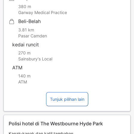
380 m
Garway Medical Practice
Beli-Belah
3.81 km
Pasar Camden
kedai runcit
270 m
Sainsbury's Local
ATM
140 m
ATM
Tunjuk pilihan lain
Polisi hotel di The Westbourne Hyde Park
Kanak-kanak dan katil tambahan