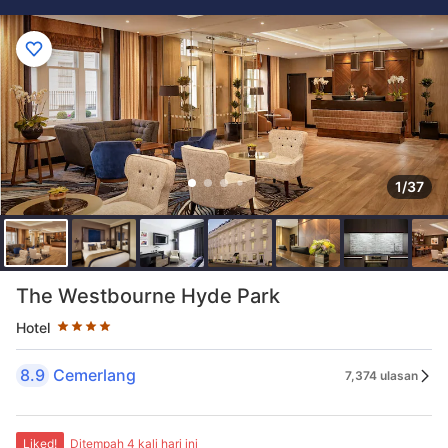
1/37
Taraf bintang 4 bintang
The Westbourne Hyde Park
Hotel
8.9
Cemerlang
7,374 ulasan
Liked!
Ditempah 4 kali hari ini