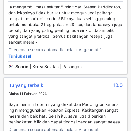
adalah perkhidmatan pemindahan lapangan terbang yang
Ia mengambil masa sekitar 5 minit dari Stesen Paddington,
boleh disusun terlebih dahulu. Dengan pilihan untuk
dan lokasinya tidak buruk untuk mengunjungi pelbagai
mengambil dan menghantar tetamu ke lapangan terbang
tempat menarik di London! Biliknya luas sehingga cukup
utama seperti Heathrow dan Gatwick, anda boleh
untuk membuka 2 beg pakaian 28 inci, dan tandasnya juga
menikmati perjalanan tanpa tekanan, membolehkan anda
bersih, dan yang paling penting, ada sink di dalam bilik
memulakan atau mengakhiri pengembaraan anda dengan
yang sangat praktikal! Semua kakitangan resepsi juga
tenang.
sangat mesra~
Di samping itu, lokasi strategik hotel ini memudahkan akses
Diterjemah secara automatik melalui AI generatif
ke pelbagai pilihan pengangkutan awam. Stesen kereta api
Tunjuk asal
bawah tanah dan bas terletak berdekatan, membolehkan
anda menjelajahi keindahan London dengan mudah.
Seorin
|
Korea Selatan | Pasangan
Dengan kemudahan pengangkutan yang efisien dan
perkhidmatan pemindahan yang boleh dipercayai, The
Westbourne Hyde Park adalah pilihan ideal bagi mereka
Itu yang terbaik!
10.0
yang ingin menikmati keindahan bandar tanpa sebarang
kesulitan.
Diulas 11 Februari 2026
Saya memilih hotel ini yang dekat dari Paddington kerana
Kemudahan Bilik di The Westbourne Hyde Park
ingin menggunakan Houston Express. Kakitangan sangat
mesra dan baik hati. Selain itu, saya juga diberikan
Di The Westbourne Hyde Park, setiap bilik direka dengan
peningkatan bilik dan dapat tinggal dengan sangat selesa.
perhatian yang teliti terhadap keselesaan dan kemudahan
para tetamu. Bilik-bilik dilengkapi dengan penghawa dingin
Diterjemah secara automatik melalui AI generatif