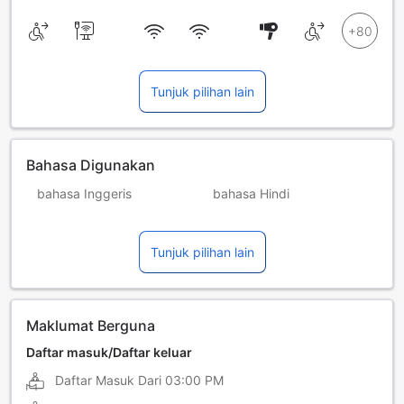
Tunjuk pilihan lain
Bahasa Digunakan
bahasa Inggeris
bahasa Hindi
bahasa Hungary
bahasa Itali
Tunjuk pilihan lain
bahasa Perancis
bahasa Poland
bahasa Romania
bahasa Rusia
bahasa Sepanyol
Maklumat Berguna
Daftar masuk/Daftar keluar
Daftar Masuk Dari
03:00 PM