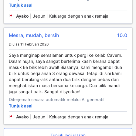
yang memastikan suasana sejuk dan nyaman, walaupun di
Tunjuk asal
tengah cuaca London yang tidak menentu. Anda juga akan
menemukan televisyen yang canggih, membolehkan anda
Ayako
|
Jepun | Keluarga dengan anak remaja
menikmati pelbagai saluran hiburan di dalam keselesaan
bilik anda. Untuk menjamin pengalaman penginapan yang
menyenangkan, setiap bilik dilengkapi dengan alat
Mesra, mudah, bersih
10.0
pembuat kopi dan teh, serta air botol percuma yang
Diulas 11 Februari 2026
sentiasa tersedia untuk menyegarkan diri anda selepas
seharian menjelajah bandar.
Saya menginap semalaman untuk pergi ke kelab Cavern.
Selain itu, bilik-bilik di The Westbourne Hyde Park juga
Dalam hujan, saya sangat berterima kasih kerana dapat
menawarkan ruang tamu yang berasingan, memberikan
masuk ke bilik lebih awal! Biasanya, kami mengambil dua
lebih banyak privasi dan ruang untuk bersantai.
bilik untuk perjalanan 3 orang dewasa, tetapi di sini kami
Kemudahan lain termasuk jubah mandi yang lembut,
dapat berulang-alik antara dua bilik dengan bebas dan
pengering rambut, dan pelbagai barangan mandian yang
menghabiskan masa bersama keluarga. Dua bilik mandi
berkualiti tinggi untuk meningkatkan pengalaman relaksasi
juga sangat baik. Sangat disyorkan!
anda. Tirai gelap yang dipasang dengan rapi
Diterjemah secara automatik melalui AI generatif
membolehkan anda menikmati tidur yang nyenyak tanpa
Tunjuk asal
gangguan cahaya luar. Dengan linen dan tuala yang bersih
dan segar, setiap elemen di dalam bilik ini direka untuk
Ayako
|
Jepun | Keluarga dengan anak remaja
memberikan anda pengalaman penginapan yang tidak
terlupakan.
Tunjuk lagi ulasan