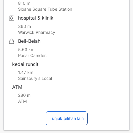
810 m
Sloane Square Tube Station
hospital & klinik
360 m
Warwick Pharmacy
Beli-Belah
5.63 km
Pasar Camden
kedai runcit
1.47 km
Sainsbury's Local
ATM
280 m
ATM
Tunjuk pilihan lain