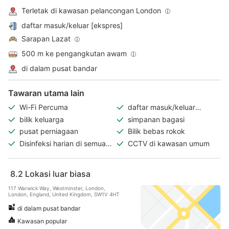
Terletak di kawasan pelancongan London
daftar masuk/keluar [ekspres]
Sarapan Lazat
500 m ke pengangkutan awam
di dalam pusat bandar
Tawaran utama lain
Wi-Fi Percuma
daftar masuk/keluar
[ekspres]
bilik keluarga
simpanan bagasi
pusat perniagaan
Bilik bebas rokok
Disinfeksi harian di semua
CCTV di kawasan umum
bilik
8.2
Lokasi luar biasa
117 Warwick Way, Westminster, London,
London, England, United Kingdom, SW1V 4HT
di dalam pusat bandar
Kawasan popular