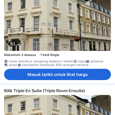
1/1
Maksimum 3 dewasa
1 Katil Single
Cerek elektrik
pengering rambut
telefon
kipas
pemanas
almari
kemudahan seterika
Bilik larangan merokok
Masuk tarikh untuk lihat harga
Bilik Triple En Suite (Triple Room Ensuite)