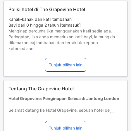
Polisi hotel di The Grapevine Hotel
Kanak-kanak dan katil tambahan
Bayi dari 0 hingga 2 tahun [termasuk]
Menginap percuma jika menggunakan katil sedia ada.
Peringatan, jika anda memerlukan katil bayi, ia mungkin
dikenakan caj tambahan dan tertakluk kepada
ketersediaan.
Kanak-kanak dari 3 hingga 17 tahun [termasuk]
Mesti gunakan katil tambahan
Tunjuk pilihan lain
Tetamu yang berumur 18 tahun dan ke atas dianggap
sebagai orang dewasa
Katil tambahan adalah bergantung kepada bilik yang anda
pilih, sila periksa polisi bilik individu untuk maklumat lebih
Tentang The Grapevine Hotel
lanjut.
Jika anda menempah lebih daripada 5 buah bilik, polisi
Hotel Grapevine: Penginapan Selesa di Jantung London
berbeza dan caj tambahan mungkin akan diguna pakai.
Selamat datang ke Hotel Grapevine, sebuah hotel bertaraf
dua bintang yang terletak di tengah-tengah kota London,
United Kingdom. Dibina pada tahun 1978 dan baru sahaja
menjalani pengubahsuaian pada tahun 2023, hotel ini
Tunjuk pilihan lain