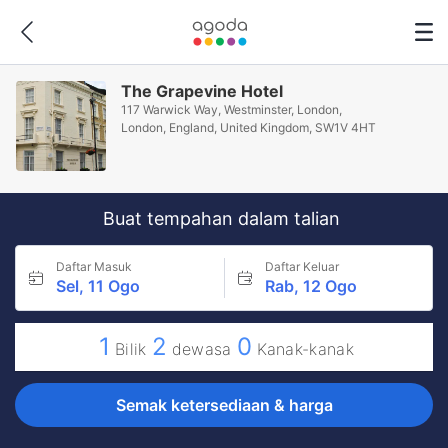
The Grapevine Hotel
117 Warwick Way, Westminster, London,
London, England, United Kingdom, SW1V 4HT
Buat tempahan dalam talian
Daftar Masuk
Daftar Keluar
Sel, 11 Ogo
Rab, 12 Ogo
1
2
0
Bilik
dewasa
Kanak-kanak
Semak ketersediaan & harga