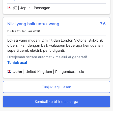
seni bina yang menakjubkan dan suasana yang hidup.
虹
|
Jepun | Pasangan
Jalan-jalan yang dipenuhi dengan kedai-kedai, kafe, dan
restoran menawarkan pelbagai pilihan untuk menjamu
selera dan bersantai sambil menikmati pemandangan yang
Nilai yang baik untuk wang
7.6
menakjubkan.
Selain itu, Westminster juga merupakan rumah kepada
Diulas 25 Januari 2026
beberapa taman yang indah seperti St. James's Park dan
Green Park, di mana anda boleh berehat dan menikmati
Lokasi yang mudah, 2 minit dari London Victoria. Bilik-bilik
keindahan alam di tengah-tengah kesibukan bandar.
dibersihkan dengan baik walaupun beberapa kemudahan
Jangan lupa untuk melawat Westminster Abbey, sebuah
seperti cerek elektrik perlu diganti.
bangunan bersejarah yang telah menyaksikan pelbagai
Diterjemah secara automatik melalui AI generatif
upacara penting, termasuk perkahwinan diraja. Dengan
Tunjuk asal
pelbagai tarikan yang menarik dan suasana yang penuh
kehidupan, Westminster adalah tempat yang sempurna
John
|
United Kingdom | Pengembara solo
untuk diterokai, menjadikannya lokasi yang ideal untuk
penginapan anda di London.
Tunjuk lagi ulasan
Cara Perjalanan dari Lapangan Terbang ke The
Grapevine Hotel di Westminster, London
Kembali ke bilik dan harga
Untuk perjalanan yang mudah dan lancar dari lapangan
terbang ke The Grapevine Hotel yang terletak di