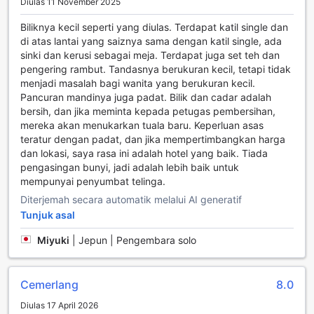
Diulas 11 November 2025
London. Untuk memastikan anda sentiasa segar dan
bersedia, kemudahan seperti pengering rambut
Biliknya kecil seperti yang diulas. Terdapat katil single dan
disediakan, manakala kemudahan membuat kopi dan teh
di atas lantai yang saiznya sama dengan katil single, ada
membolehkan anda menikmati minuman panas pada bila-
sinki dan kerusi sebagai meja. Terdapat juga set teh dan
bila masa yang anda inginkan.
pengering rambut. Tandasnya berukuran kecil, tetapi tidak
Selain itu, setiap bilik dilengkapi dengan peti sejuk,
menjadi masalah bagi wanita yang berukuran kecil.
membolehkan anda menyimpan makanan dan minuman
Pancuran mandinya juga padat. Bilik dan cadar adalah
kegemaran anda dengan mudah. Anda juga akan menemui
bersih, dan jika meminta kepada petugas pembersihan,
pelbagai barangan mandian berkualiti tinggi, memastikan
mereka akan menukarkan tuala baru. Keperluan asas
pengalaman penginapan anda lebih menyenangkan. Tirai
teratur dengan padat, dan jika mempertimbangkan harga
gelap di bilik membantu menghalang cahaya luar,
dan lokasi, saya rasa ini adalah hotel yang baik. Tiada
memberikan suasana tenang untuk tidur yang berkualiti,
pengasingan bunyi, jadi adalah lebih baik untuk
sementara tuala lembut yang disediakan menambah
mempunyai penyumbat telinga.
sentuhan kemewahan pada pengalaman anda di The
Diterjemah secara automatik melalui AI generatif
Grapevine Hotel.
Tunjuk asal
Pilihan Bilik di The Grapevine Hotel
Miyuki
|
Jepun | Pengembara solo
The Grapevine Hotel menawarkan pelbagai pilihan bilik
yang direka untuk memenuhi keperluan setiap
Cemerlang
8.0
pengembara. Bagi mereka yang mencari keselesaan dan
privasi, Bilik Double Ensuite yang seluas 6 meter persegi
Diulas 17 April 2026