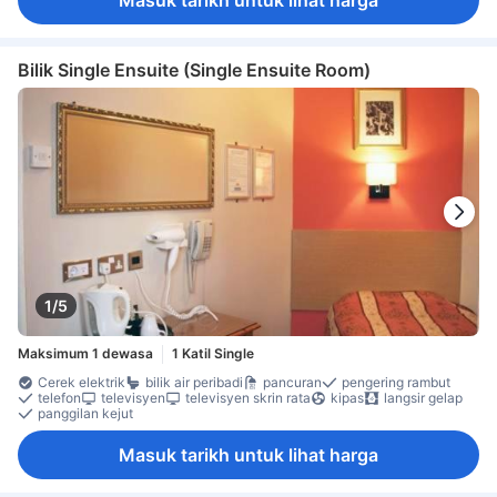
Masuk tarikh untuk lihat harga
Bilik Single Ensuite (Single Ensuite Room)
1/5
Maksimum 1 dewasa
1 Katil Single
Cerek elektrik
bilik air peribadi
pancuran
pengering rambut
telefon
televisyen
televisyen skrin rata
kipas
langsir gelap
panggilan kejut
Masuk tarikh untuk lihat harga