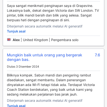
dengan 1 Katil Double adalah pilihan yang ideal. Untuk
Saya sangat menikmati penginapan saya di Grapevine.
keluarga atau rakan-rakan yang bercuti bersama, Bilik
Lokasinya baik, dekat dengan Victoria dan SW London. TV
Quad yang berukuran 8 meter persegi menyediakan 2 Katil
pintar, bilik mandi bersih dan bilik yang selesa. Sangat
Single atau 1 Katil Double, menjadikannya ruang yang
berpuas hati dengan penginapan di sini.
sempurna untuk berkumpul. Bagi individu yang
mengutamakan kepraktisan, Bilik Single Ensuite seluas 5
Diterjemah secara automatik melalui AI generatif
meter persegi dengan 1 Katil Single menawarkan suasana
Tunjuk asal
yang tenang dan selesa. Bagi kumpulan kecil, Bilik Triple
Ensuite yang luas 8 meter persegi dengan pilihan 5 Katil
Alex
|
United Kingdom | Pengembara solo
Single atau 1 Katil Double memberikan kebebasan dan
keselesaan untuk menikmati percutian mereka. Setiap bilik
di The Grapevine Hotel direka untuk memberikan
Mungkin baik untuk orang yang bergerak
7.6
pengalaman penginapan yang menyenangkan dan
dengan bas.
memuaskan.
Diulas 3 Disember 2024
Menjelajahi Keindahan Westminster di London
Biliknya kompak. Sabun mandi dan pengering rambut
disediakan, sangat membantu. Dalam penerangan
Westminster, sebuah kawasan yang kaya dengan sejarah
dinyatakan ada Wi-Fi tetapi tidak ada. Terdapat Victoria
dan budaya, terletak di jantung London, United Kingdom.
Coach Station berdekatan, yang baik untuk kami yang
Di sini, anda akan menemui beberapa ikon terkenal seperti
sedang melakukan perjalanan bas jarak jauh.
Big Ben dan Houses of Parliament yang megah, yang
Diterjemah secara automatik melalui AI generatif
menjadi simbol utama negara. Suasana di sekitar kawasan
Tunjuk asal
ini dipenuhi dengan pengunjung yang terpesona dengan