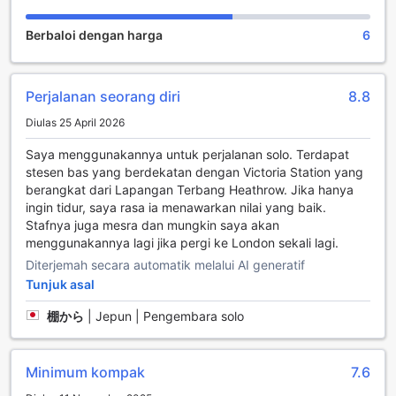
bilik. Ini membolehkan tetamu untuk sentiasa berhubung
dengan keluarga dan rakan-rakan, serta memudahkan
Berbaloi dengan harga
6
mereka merancang aktiviti dan lawatan di sekitar kota
London tanpa sebarang halangan.
Selain itu, hotel ini juga menawarkan perkhidmatan daftar
masuk dan keluar ekspres, yang membolehkan tetamu
Perjalanan seorang diri
8.8
untuk menyelesaikan proses tersebut dengan cepat dan
Diulas 25 April 2026
efisien. Ini sangat berguna bagi mereka yang mempunyai
jadual yang padat atau ingin memaksimakan masa mereka
Saya menggunakannya untuk perjalanan solo. Terdapat
di London. Untuk menambah keselesaan, The Grapevine
stesen bas yang berdekatan dengan Victoria Station yang
Hotel juga menyediakan kemudahan penyimpanan bagasi,
berangkat dari Lapangan Terbang Heathrow. Jika hanya
membolehkan tetamu menyimpan barang-barang mereka
ingin tidur, saya rasa ia menawarkan nilai yang baik.
dengan selamat sebelum mendaftar masuk atau selepas
Stafnya juga mesra dan mungkin saya akan
mendaftar keluar, agar mereka dapat menjelajahi kota
menggunakannya lagi jika pergi ke London sekali lagi.
dengan lebih bebas tanpa beban.
Diterjemah secara automatik melalui AI generatif
Kemudahan Bilik di The Grapevine Hotel
Tunjuk asal
棚から
|
Jepun | Pengembara solo
Di The Grapevine Hotel, setiap bilik direka untuk
memberikan keselesaan dan kemudahan yang diperlukan
oleh para tetamu. Bilik-bilik yang luas dilengkapi dengan
Minimum kompak
7.6
televisyen moden, membolehkan anda menikmati pelbagai
saluran hiburan selepas seharian menjelajah keindahan