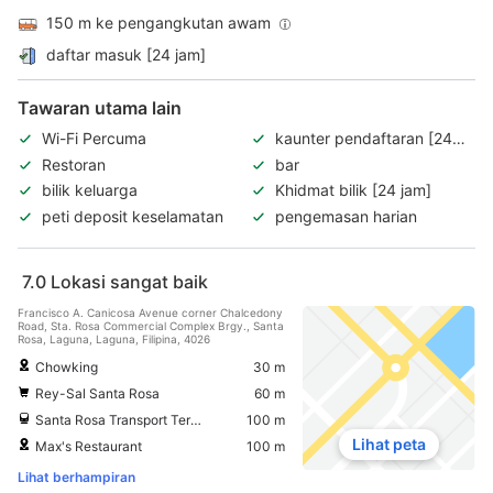
150 m ke pengangkutan awam
daftar masuk [24 jam]
Tawaran utama lain
Wi-Fi Percuma
kaunter pendaftaran [24
jam]
Restoran
bar
bilik keluarga
Khidmat bilik [24 jam]
peti deposit keselamatan
pengemasan harian
7.0
Lokasi sangat baik
Francisco A. Canicosa Avenue corner Chalcedony
Road, Sta. Rosa Commercial Complex Brgy., Santa
Rosa, Laguna, Laguna, Filipina, 4026
Chowking
30 m
Rey-Sal Santa Rosa
60 m
Santa Rosa Transport Terminal Bus Station
100 m
Lihat peta
Max's Restaurant
100 m
Lihat berhampiran