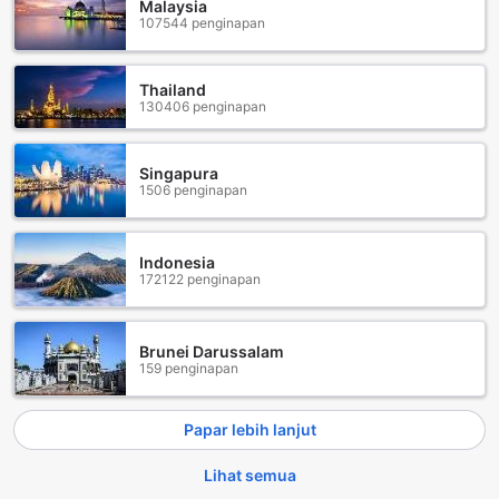
pelbagai minuman menyegarkan dan koktel yang
Malaysia
107544 penginapan
menggoda selera. Tempat ini adalah pilihan ideal untuk
bersantai selepas seharian menjelajah kawasan sekitar.
Untuk mereka yang ingin bersosial, kawasan lounge
Thailand
bersama dan ruang TV yang selesa disediakan, di mana
130406 penginapan
anda boleh berkumpul dengan rakan-rakan atau
pengunjung lain sambil menonton program kegemaran.
Semua ini menjadikan Sunlight Guest Hotel - Sta. Rosa
Singapura
sebagai tempat yang sempurna untuk bersantai dan
1506 penginapan
menikmati hiburan yang ditawarkan.
Kemudahan Keselesaan di Sunlight Guest Hotel - Sta.
Indonesia
Rosa
172122 penginapan
Sunlight Guest Hotel - Sta. Rosa menawarkan pelbagai
kemudahan yang direka khas untuk memastikan
Brunei Darussalam
penginapan anda selesa dan menyenangkan. Dengan
159 penginapan
perkhidmatan bilik 24 jam, anda boleh menikmati hidangan
kegemaran anda pada bila-bila masa tanpa perlu keluar
dari bilik. Selain itu, perkhidmatan pengemasan harian
Papar lebih lanjut
memastikan bilik anda sentiasa dalam keadaan bersih dan
teratur, memberikan anda ketenangan fikiran semasa anda
Lihat semua
berehat. Untuk keselamatan dan keselesaan anda, hotel ini