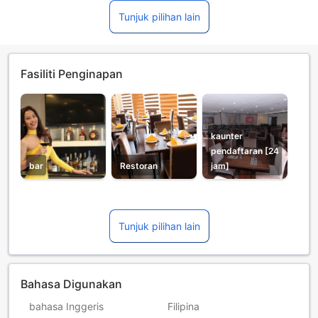
Tunjuk pilihan lain
Fasiliti Penginapan
kaunter
pendaftaran [24
bar
Restoran
jam]
Tunjuk pilihan lain
Bahasa Digunakan
bahasa Inggeris
Filipina