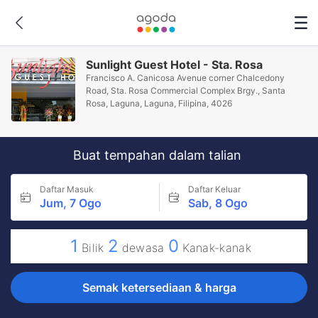
Sunlight Guest Hotel - Sta. Rosa
Francisco A. Canicosa Avenue corner Chalcedony
Road, Sta. Rosa Commercial Complex Brgy., Santa
Rosa, Laguna, Laguna, Filipina, 4026
Buat tempahan dalam talian
Daftar Masuk
Daftar Keluar
Jum, 7 Ogo
Sab, 8 Ogo
1
2
0
Bilik
dewasa
Kanak-kanak
Semak ketersediaan & harga