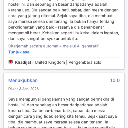
hostel ini, dan sebahagian besar daripadanya adalah
Smart Hyde Park View Hostel menawarkan kemudahan
kerana Leo. Dia sangat baik hati, sabar, dan mesra dengan
bilik yang lengkap dan selesa untuk memastikan
cara yang jarang ditemui. Sejak saya tiba, dia membuat
penginapan anda di London menjadi pengalaman yang
saya merasa selesa dan tenang. Ia bukan hanya tentang
tidak terlupakan. Setiap bilik dilengkapi dengan pengering
perkhidmatan yang baik - rasanya dia benar-benar
rambut yang memudahkan anda untuk menguruskan
mengambil berat. Kebaikan seperti itu kekal dalam ingatan,
penampilan sebelum keluar menjelajahi bandar. Selain itu,
dan saya sangat bersyukur untuk itu.
televisyen disediakan untuk anda menikmati hiburan di
Diterjemah secara automatik melalui AI generatif
dalam bilik selepas seharian beraktiviti.
Tunjuk asal
Untuk penggemar kopi dan teh, kemudahan penyediaan
minuman disediakan bagi membolehkan anda menikmati
Khadijat
|
United Kingdom | Pengembara solo
secawan minuman hangat pada bila-bila masa. Bilik-bilik
juga dilengkapi dengan barangan mandian berkualiti serta
linen dan tuala yang bersih, memberikan keselesaan
Menakjubkan
10.0
tambahan selama penginapan anda. Dengan kemudahan
yang lengkap ini, Smart Hyde Park View Hostel menjanjikan
Diulas 3 April 2026
pengalaman yang memuaskan bagi setiap pengunjung.
Saya mempunyai pengalaman yang sangat bermakna di
Kemudahan Makan di Smart Hyde Park View Hostel
hostel ini, dan sebahagian besar daripadanya adalah
kerana Leo. Dia benar-benar baik, sabar, dan mesra
Di Smart Hyde Park View Hostel, pengalaman bersantap
dengan cara yang tidak sering kita temui. Sejak saat saya
anda akan menjadi lebih menarik dengan pelbagai
tiba, dia membuat saya merasa selesa dan tenang. Ia
kemudahan yang disediakan. Anda boleh memulakan hari
bukan sekadar layanan yang baik — ia terasa seperti dia