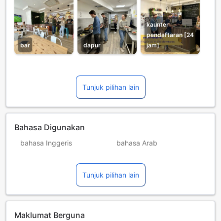
kaunter
pendaftaran [24
bar
dapur
jam]
Tunjuk pilihan lain
Bahasa Digunakan
bahasa Inggeris
bahasa Arab
bahasa Itali
bahasa Jerman
Tunjuk pilihan lain
bahasa Perancis
bahasa Rusia
bahasa Sepanyol
bahasa Ukraine
Maklumat Berguna