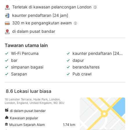
Terletak di kawasan pelancongan London
kaunter pendaftaran [24 jam]
320 m ke pengangkutan awam
di dalam pusat bandar
Tawaran utama lain
Wi-Fi Percuma
kaunter pendaftaran [24
jam]
bar
dapur
simpanan bagasi
beranda/teres
Sarapan
Pub crawl
8.6
Lokasi luar biasa
16 Leinster Terrace, Hyde Park, London,
London, England, United Kingdom, W2 3EU
di dalam pusat bandar
Kawasan popular
Muzium Sejarah Alam
1.74 km