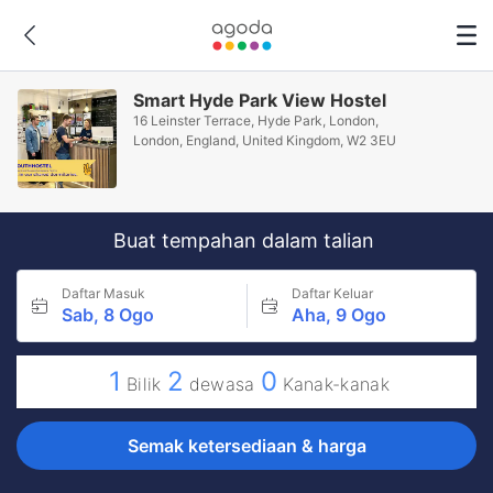
Smart Hyde Park View Hostel
16 Leinster Terrace, Hyde Park, London,
London, England, United Kingdom, W2 3EU
Buat tempahan dalam talian
Daftar Masuk
Daftar Keluar
Sab, 8 Ogo
Aha, 9 Ogo
1
2
0
Bilik
dewasa
Kanak-kanak
Semak ketersediaan & harga