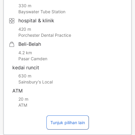
330 m
Bayswater Tube Station
hospital & klinik
420 m
Porchester Dental Practice
Beli-Belah
4.2 km
Pasar Camden
kedai runcit
630 m
Sainsbury's Local
ATM
20 m
ATM
Tunjuk pilihan lain