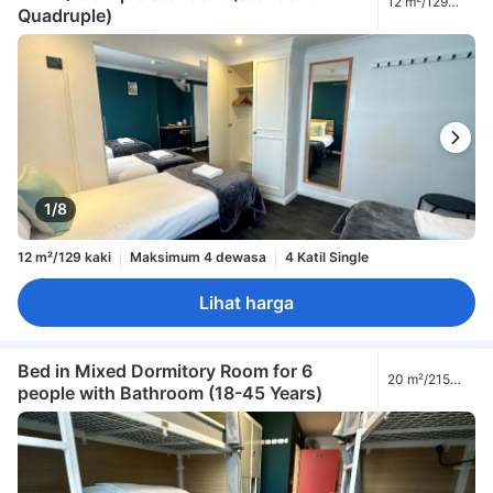
12 m²/129
Quadruple)
kaki
1/8
12 m²/129 kaki
Maksimum 4 dewasa
4 Katil Single
Lihat harga
Bed in Mixed Dormitory Room for 6
20 m²/215
people with Bathroom (18-45 Years)
kaki