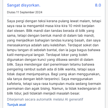
tentang pakaian kotor semasa bercuti. Tambahan pula,
Sangat disyorkan.
8.0
peti simpanan keselamatan disediakan untuk menyimpan
barang berharga anda dengan selamat, memberikan
Diulas 11 September 2024
ketenangan fikiran sepanjang penginapan anda.
Di samping itu, hostel ini dilengkapi dengan akses Wi-Fi
Saya pergi dengan teksi kerana pulang lewat malam, tetapi
percuma di semua bilik serta kawasan awam,
saya rasa ia mengambil masa kira-kira 10 minit berjalan
membolehkan anda sentiasa terhubung dengan keluarga
dari stesen. Bilik mandi dan tandas berada di bilik yang
dan rakan-rakan. Bagi mereka yang merokok, terdapat
sama, tetapi dengan bentuk mandi di dalam tab mandi,
kawasan merokok yang ditetapkan untuk memastikan
yang menjadikan bahagian tandas kurang basah, dan saya
keselesaan semua tetamu. Kemudahan penyimpanan
merasakannya adalah satu kelebihan. Terdapat soket dan
bagasi dan perkhidmatan pembersihan harian juga
lampu tangan di sebelah bantal, dan ia juga bagus bahawa
disediakan, menjadikan penginapan anda lebih mudah dan
katil mempunyai langsir. Terdapat loker yang boleh
tanpa stres. Dengan semua kemudahan ini, Smart Hyde
digunakan dengan kunci yang dibawa sendiri di dalam
Park View Hostel adalah pilihan ideal bagi pengembara
bilik. Saya mendengar dari penerimaan tetamu bahawa
yang mencari keselesaan dan kemudahan di London.
pengering rambut sudah ada di bilik wanita, tetapi saya
tidak dapat menjumpainya. Bagi yang akan menggunakan,
Kemudahan Pengangkutan di Smart Hyde Park View
sila tanya dengan lebih terperinci. Saya menggunakan
Hostel
kafeteria, tetapi saya rasa kumpulan muda sedang bermain
permainan dan agak bising. Namun, ia tidak kedengaran di
Smart Hyde Park View Hostel menawarkan kemudahan
bilik tidur, jadi tidaklah menjadi masalah besar.
pengangkutan yang sangat baik untuk memastikan
Diterjemah secara automatik melalui AI generatif
pengunjung dapat menjelajahi keindahan London dengan
Tunjuk asal
mudah dan selesa. Dengan lokasi yang strategik