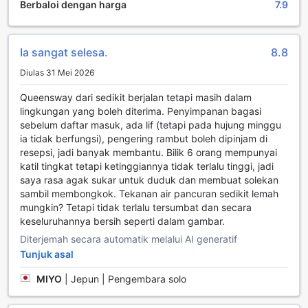
Berbaloi dengan harga
7.9
mengundang, di mana anda boleh menikmati pelbagai
minuman sambil berinteraksi dengan pelancong lain dari
seluruh dunia. Suasana yang mesra dan santai di bar ini
menjadikannya tempat yang ideal untuk bersantai selepas
Ia sangat selesa.
8.8
seharian menjelajahi London.
Diulas 31 Mei 2026
Selain itu, hostel ini juga memiliki bilik permainan yang
dilengkapi dengan pelbagai permainan menarik. Ini adalah
Queensway dari sedikit berjalan tetapi masih dalam
tempat yang sempurna untuk bersaing dengan rakan-
lingkungan yang boleh diterima. Penyimpanan bagasi
rakan baru atau sekadar meluangkan masa santai. Bagi
sebelum daftar masuk, ada lif (tetapi pada hujung minggu
mereka yang ingin berehat dan menonton rancangan
ia tidak berfungsi), pengering rambut boleh dipinjam di
kegemaran, kawasan lounge bersama dengan televisyen
resepsi, jadi banyak membantu. Bilik 6 orang mempunyai
menyediakan ruang yang selesa untuk bersantai. Dengan
katil tingkat tetapi ketinggiannya tidak terlalu tinggi, jadi
kemudahan hiburan yang menarik ini, Smart Hyde Park
saya rasa agak sukar untuk duduk dan membuat solekan
View Hostel menjanjikan pengalaman yang tidak dapat
sambil membongkok. Tekanan air pancuran sedikit lemah
dilupakan bagi setiap pengunjung.
mungkin? Tetapi tidak terlalu tersumbat dan secara
keseluruhannya bersih seperti dalam gambar.
Kemudahan Praktikal di Smart Hyde Park View Hostel
Diterjemah secara automatik melalui AI generatif
Smart Hyde Park View Hostel menawarkan pelbagai
Tunjuk asal
kemudahan praktikal yang direka untuk memastikan
MIYO
|
Jepun | Pengembara solo
keselesaan dan keselamatan para tetamu. Dengan
perkhidmatan dobi yang efisien, anda tidak perlu risau