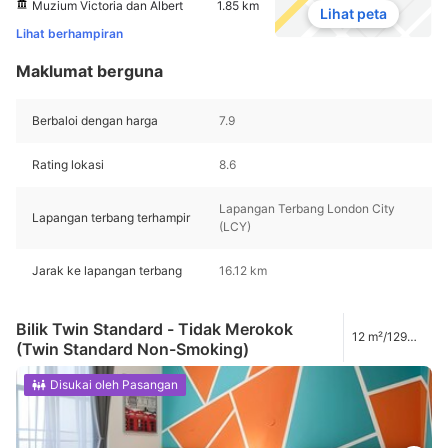
Muzium Victoria dan Albert
1.85 km
Lihat peta
Lihat berhampiran
Maklumat berguna
Berbaloi dengan harga
7.9
Rating lokasi
8.6
Lapangan Terbang London City
Lapangan terbang terhampir
(LCY)
Jarak ke lapangan terbang
16.12 km
Bilik Twin Standard - Tidak Merokok
12 m²/129
(Twin Standard Non-Smoking)
kaki
Disukai oleh Pasangan