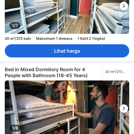
1/7
20 m²/215 kaki
Maksimum 1 dewasa
1 Katil 2 Tingkat
Lihat harga
Bed in Mixed Dormitory Room for 4
20 m²/215
People with Bathroom (18-45 Years)
kaki
1/6