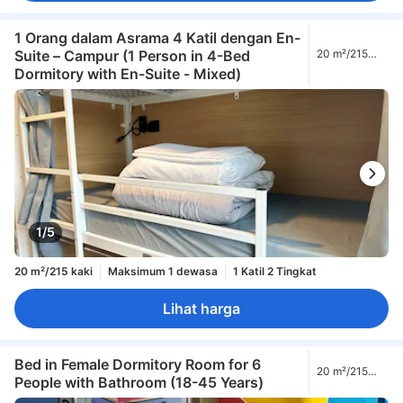
1 Orang dalam Asrama 4 Katil dengan En-
Suite – Campur (1 Person in 4-Bed
20 m²/215
kaki
Dormitory with En-Suite - Mixed)
1/5
20 m²/215 kaki
Maksimum 1 dewasa
1 Katil 2 Tingkat
Lihat harga
Bed in Female Dormitory Room for 6
20 m²/215
People with Bathroom (18-45 Years)
kaki