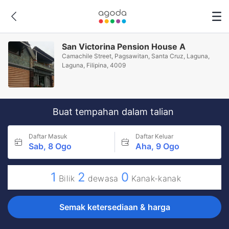
San Victorina Pension House A
Camachile Street, Pagsawitan, Santa Cruz, Laguna,
Laguna, Filipina, 4009
Buat tempahan dalam talian
Daftar Masuk
Daftar Keluar
Sab, 8 Ogo
Aha, 9 Ogo
1
2
0
Bilik
dewasa
Kanak-kanak
Semak ketersediaan & harga