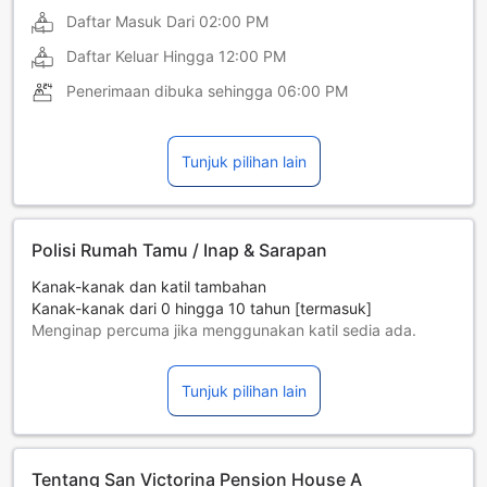
Daftar Masuk Dari
02:00 PM
Daftar Keluar Hingga
12:00 PM
Penerimaan dibuka sehingga
06:00 PM
Tunjuk pilihan lain
Polisi Rumah Tamu / Inap & Sarapan
Kanak-kanak dan katil tambahan
Kanak-kanak dari 0 hingga 10 tahun [termasuk]
Menginap percuma jika menggunakan katil sedia ada.
Katil tambahan adalah bergantung kepada bilik yang anda
pilih, sila periksa polisi bilik individu untuk maklumat lebih
Tunjuk pilihan lain
lanjut.
Jika anda menempah lebih daripada 5 buah bilik, polisi
berbeza dan caj tambahan mungkin akan diguna pakai.
Tentang San Victorina Pension House A