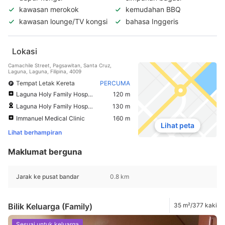
kawasan merokok
kemudahan BBQ
kawasan lounge/TV kongsi
bahasa Inggeris
Lokasi
Camachile Street, Pagsawitan, Santa Cruz,
Laguna, Laguna, Filipina, 4009
Tempat Letak Kereta
PERCUMA
Laguna Holy Family Hospital
120 m
Laguna Holy Family Hospital Doctors Parking
130 m
Immanuel Medical Clinic
160 m
Lihat peta
Lihat berhampiran
Maklumat berguna
Jarak ke pusat bandar
0.8 km
Bilik Keluarga (Family)
35 m²/377 kaki
Sesuai untuk keluarga