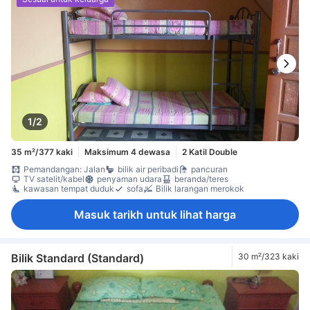
1/2
35 m²/377 kaki
Maksimum 4 dewasa
2 Katil Double
Pemandangan: Jalan
bilik air peribadi
pancuran
TV satelit/kabel
penyaman udara
beranda/teres
kawasan tempat duduk
sofa
Bilik larangan merokok
Masuk tarikh untuk lihat harga
Bilik Standard (Standard)
30 m²/323 kaki