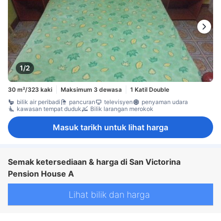
1/2
30 m²/323 kaki
Maksimum 3 dewasa
1 Katil Double
bilik air peribadi
pancuran
televisyen
penyaman udara
kawasan tempat duduk
Bilik larangan merokok
Masuk tarikh untuk lihat harga
Semak ketersediaan & harga di San Victorina
Pension House A
Lihat bilik dan harga