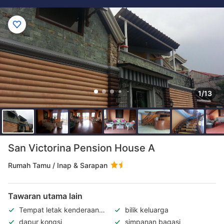
1/13
San Victorina Pension House A
Rumah Tamu / Inap & Sarapan
Tawaran utama lain
Tempat letak kenderaan
bilik keluarga
percuma
dapur kongsi
simpanan bagasi