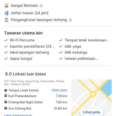
Sangat Berbaloi
daftar masuk [24 jam]
Pengangkutan lapangan terbang
Tawaran utama lain
Wi-Fi Percuma
Tempat letak kenderaan
percuma
kaunter pendaftaran [24
bilik yoga
jam]
teksi lapangan terbang
bilik keluarga
dapur kongsi
haiwan peliharaan
dibenarkan
8.0
Lokasi luar biasa
212 T.Ban Pong, Hang Dong, Chiang Mai, Chiang
Mai, Thailand, 50230
Tempat Letak Kereta
PERCUMA
Kuil Phatarddoikam
7.29 km
Chiang Mai Night Safari
7.83 km
Zoo Chiang Mai
10.83 km
Lihat peta
Lihat berhampiran