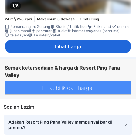
1/6
24 m²/258 kaki
Maksimum 3 dewasa
1 Katil King
Pemandangan: Gunung
Studio / 1 bilik tidur
Bilik mandi
cermin
jubah mandi
pancuran
tuala
internet wayarles (percuma)
televisyen
TV satelit/kabel
Lihat harga
Semak ketersediaan & harga di Resort Ping Pana
Valley
Lihat bilik dan harga
Soalan Lazim
Adakah Resort Ping Pana Valley mempunyai bar di
premis?