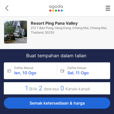
Resort Ping Pana Valley
212 T.Ban Pong, Hang Dong, Chiang Mai, Chiang Mai,
Thailand, 50230
Buat tempahan dalam talian
Daftar Masuk
Daftar Keluar
Isn, 10 Ogo
Sel, 11 Ogo
1
2
0
Bilik
dewasa
Kanak-kanak
Semak ketersediaan & harga