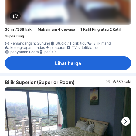
1/7
36 m²/388 kaki
Maksimum 4 dewasa
1 Katil King atau 2 Katil
Super King
Pemandangan: Gunung
Studio / 1 bilik tidur
Bilik mandi
kelengkapan tandas
pancuran
TV satelit/kabel
penyaman udara
peti ais
Lihat harga
Bilik Superior (Superior Room)
26 m²/280 kaki