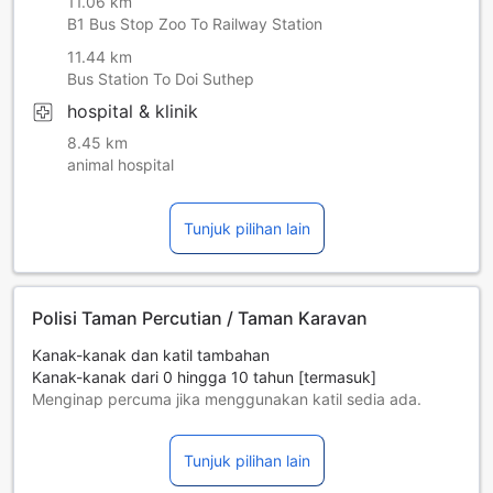
11.06 km
B1 Bus Stop Zoo To Railway Station
11.44 km
Bus Station To Doi Suthep
hospital & klinik
8.45 km
animal hospital
Tunjuk pilihan lain
Polisi Taman Percutian / Taman Karavan
Kanak-kanak dan katil tambahan
Kanak-kanak dari 0 hingga 10 tahun [termasuk]
Menginap percuma jika menggunakan katil sedia ada.
Katil tambahan adalah bergantung kepada bilik yang anda
pilih, sila periksa polisi bilik individu untuk maklumat lebih
Tunjuk pilihan lain
lanjut.
Jika anda menempah lebih daripada 5 buah bilik, polisi