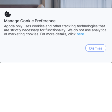
Manage Cookie Preference
Agoda only uses cookies and other tracking technologies that
are strictly necessary for functionality. We do not use analytical
or marketing cookies. For more details, click
here
Dismiss
Laman Utama
Penginapan di Belanda
Utara-Holland
Utara-Holland
Zeeland
Gelderland
Selatan-Holla
Amsterdam
Zandvoort
Bergen
Texel
Callant