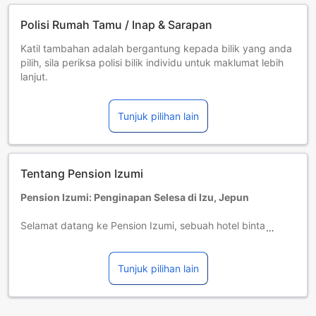
Polisi Rumah Tamu / Inap & Sarapan
Katil tambahan adalah bergantung kepada bilik yang anda
pilih, sila periksa polisi bilik individu untuk maklumat lebih
lanjut.
Jika anda menempah lebih daripada 5 buah bilik, polisi
berbeza dan caj tambahan mungkin akan diguna pakai.
Tunjuk pilihan lain
Tentang Pension Izumi
Pension Izumi: Penginapan Selesa di Izu, Jepun
Selamat datang ke Pension Izumi, sebuah hotel bintang
dua yang terletak di tengah-tengah keindahan alam Izu,
Jepun. Dibina pada tahun 1982 dan telah diperbaharui
pada tahun 1998, hotel ini menawarkan suasana yang
Tunjuk pilihan lain
nyaman dan bersahaja untuk para tetamu yang mencari
pengalaman penginapan yang unik. Dengan hanya
sembilan bilik yang disediakan, Pension Izumi memberikan