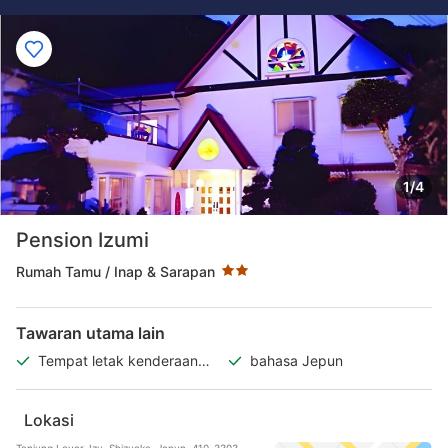
1/4
Taraf bintang 2 bintang
Pension Izumi
Rumah Tamu / Inap & Sarapan
Tawaran utama lain
Tempat letak kenderaan
bahasa Jepun
percuma
Lokasi
Tanjung Lover, Izu, Shizuoka, Jepun, 410-3303