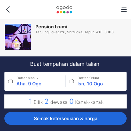
Pension Izumi
Tanjung Lover, Izu, Shizuoka, Jepun, 410-3303
Buat tempahan dalam talian
Daftar Masuk
Daftar Keluar
Aha, 9 Ogo
Isn, 10 Ogo
1
2
0
Bilik
dewasa
Kanak-kanak
Semak ketersediaan & harga