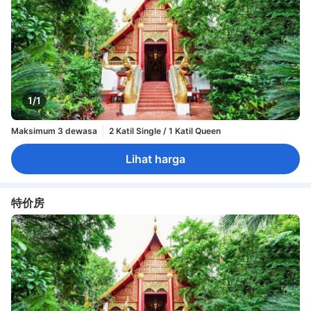
1/1
Maksimum 3 dewasa
2 Katil Single / 1 Katil Queen
Lihat harga
特价房