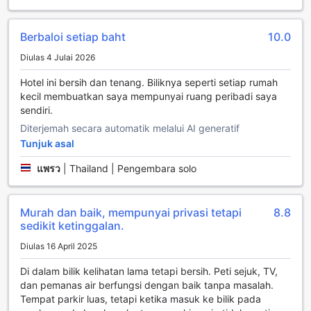
yang menakjubkan ini.
Berbaloi setiap baht
10.0
Kemudahan Bilik di New Maleena Ville Hotel
Diulas 4 Julai 2026
Di New Maleena Ville Hotel, setiap bilik direka untuk
Hotel ini bersih dan tenang. Biliknya seperti setiap rumah
memberikan keselesaan maksimum kepada para tetamu.
kecil membuatkan saya mempunyai ruang peribadi saya
Dengan sistem penyaman udara yang canggih, anda boleh
sendiri.
menikmati suasana yang sejuk dan nyaman, menjadikan
waktu rehat anda lebih menyenangkan. Bilik-bilik ini
Diterjemah secara automatik melalui AI generatif
dilengkapi dengan televisyen yang menyediakan saluran
Tunjuk asal
satelit dan kabel, membolehkan anda menonton pelbagai
program menarik semasa bersantai di dalam bilik.
แพรว
|
Thailand | Pengembara solo
Setiap bilik juga mempunyai balkoni atau teres peribadi,
memberikan anda ruang untuk menikmati pemandangan
indah sekeliling sambil menghirup udara segar. Untuk
Murah dan baik, mempunyai privasi tetapi
8.8
kemudahan lebih lanjut, terdapat peti sejuk yang
sedikit ketinggalan.
membolehkan anda menyimpan minuman dan makanan
Diulas 16 April 2025
ringan, serta kopi segera percuma untuk memulakan hari
anda dengan tenaga. Selain itu, tuala yang bersih dan
Di dalam bilik kelihatan lama tetapi bersih. Peti sejuk, TV,
segar disediakan untuk memastikan anda sentiasa dalam
dan pemanas air berfungsi dengan baik tanpa masalah.
keadaan selesa semasa menginap di sini.
Tempat parkir luas, tetapi ketika masuk ke bilik pada