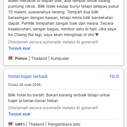
Boleh merokok di depan bilik, ada tempat untuk buang
mencuci pakaian dengan mudah, menjadikan penginapan
puntung rokok. Bilik tidak kedap bunyi tetapi selepas pukul
anda lebih selesa dan praktikal.
10 malam, suasananya tenang. Tempah dua bilik
berasingan dengan kawan, tetapi minta bilik berdekatan
Kemudahan Pengangkutan di New Maleena Ville Hotel
dapat. Pemilik tempahan sangat baik dan mesra. Secara
keseluruhan, sangat bagus, nombor satu di hati. Jika saya
New Maleena Ville Hotel di Chiang Rai menawarkan
ke Chiang Rai lagi, saya akan menginap di sini.💗
kemudahan pengangkutan yang sangat baik untuk
Diterjemah secara automatik melalui AI generatif
memastikan pengalaman penginapan yang selesa dan
tanpa tekanan. Dengan kawasan parkir yang luas dan
Tunjuk asal
terletak di lokasi yang strategik, para tetamu boleh
Pimon
|
Thailand | Kumpulan
menikmati kemudahan parkir kenderaan secara percuma.
Ini membolehkan anda menyimpan kenderaan anda
dengan selamat dan mudah, tanpa perlu risau tentang kos
Hotel bajet terbaik
10.0
tambahan.
Kawasan parkir di hotel ini direka untuk memenuhi
Diulas 28 Julai 2026
keperluan semua tetamu, sama ada anda datang dengan
kereta persendirian atau menyewa kenderaan. Dengan
Bilik hotel itu bersih. Bukan barang terbaik tetapi untuk
akses yang mudah dan selesa, anda boleh menjelajahi
bajet ia benar-benar hebat.
keindahan Chiang Rai dengan lebih bebas. New Maleena
Diterjemah secara automatik melalui AI generatif
Ville Hotel komited untuk memberikan pengalaman
Tunjuk asal
penginapan yang tidak terlupakan, dan kemudahan
pengangkutan mereka adalah salah satu cara untuk
แพรว
|
Thailand | Pengembara solo
memastikan anda dapat menikmati setiap saat di destinasi