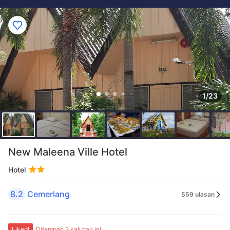
1/23
New Maleena Ville Hotel
Hotel
8.2
Cemerlang
559 ulasan
Liked!
Ditempah 2 kali hari ini