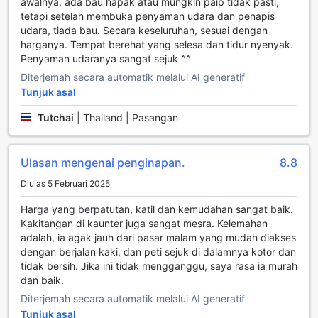
awalnya, ada bau hapak atau mungkin paip tidak pasti,
Kemudahan Makan di New Maleena Ville Hotel
tetapi setelah membuka penyaman udara dan penapis
udara, tiada bau. Secara keseluruhan, sesuai dengan
Di New Maleena Ville Hotel, pengalaman menjamu selera
harganya. Tempat berehat yang selesa dan tidur nyenyak.
anda akan menjadi satu kenangan yang tidak terlupakan.
Penyaman udaranya sangat sejuk ^^
Dengan suasana yang tenang dan mesra, restoran hotel ini
Diterjemah secara automatik melalui AI generatif
menawarkan pelbagai pilihan hidangan yang menggugah
Tunjuk asal
selera. Anda boleh menikmati sarapan pagi yang
menyelerakan dengan pelbagai pilihan makanan tempatan
Tutchai
|
Thailand | Pasangan
dan antarabangsa, disediakan dengan bahan-bahan segar
dan berkualiti tinggi. Setiap hidangan diolah dengan penuh
kasih sayang untuk memastikan setiap pelanggan merasai
Ulasan mengenai penginapan.
8.8
keunikan masakan yang ditawarkan.
Selain itu, hotel ini juga menyediakan perkhidmatan harian
Diulas 5 Februari 2025
untuk memastikan kebersihan dan keselesaan ruang
makan. Dengan suasana yang bersih dan teratur, anda
Harga yang berpatutan, katil dan kemudahan sangat baik.
dapat menikmati hidangan anda tanpa sebarang
Kakitangan di kaunter juga sangat mesra. Kelemahan
gangguan. Jangan lepaskan peluang untuk merasai
adalah, ia agak jauh dari pasar malam yang mudah diakses
hidangan istimewa yang disediakan oleh chef
dengan berjalan kaki, dan peti sejuk di dalamnya kotor dan
berpengalaman kami, yang sentiasa bersedia untuk
tidak bersih. Jika ini tidak mengganggu, saya rasa ia murah
memenuhi selera anda. New Maleena Ville Hotel bukan
dan baik.
sahaja menawarkan tempat penginapan yang selesa,
Diterjemah secara automatik melalui AI generatif
tetapi juga pengalaman gastronomi yang akan memuaskan
Tunjuk asal