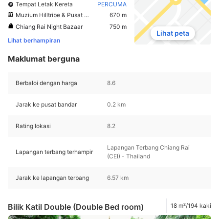
Tempat Letak Kereta
PERCUMA
Muzium Hilltribe & Pusat Pendidikan
670 m
Chiang Rai Night Bazaar
750 m
Lihat peta
Lihat berhampiran
Maklumat berguna
Berbaloi dengan harga
8.6
Jarak ke pusat bandar
0.2 km
Rating lokasi
8.2
Lapangan Terbang Chiang Rai
Lapangan terbang terhampir
(CEI) - Thailand
Jarak ke lapangan terbang
6.57 km
Bilik Katil Double (Double Bed room)
18 m²/194 kaki