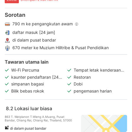
Sorotan
790 m ke pengangkutan awam
daftar masuk [24 jam]
di dalam pusat bandar
670 meter ke Muzium Hilltribe & Pusat Pendidikan
Tawaran utama lain
Wi-Fi Percuma
Tempat letak kenderaan
percuma
kaunter pendaftaran [24
Restoran
jam]
simpanan bagasi
Dobi
Bilik bebas rokok
pengemasan harian
8.2
Lokasi luar biasa
863 T. Watplanon T.Wieng A.Muang, Pusat
Bandar, Chiang Rai, Chiang Rai, Thailand, 57000
di dalam pusat bandar