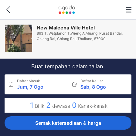
New Maleena Ville Hotel
863 T. Watplanon T.Wieng A.Muang, Pusat Bandar,
Chiang Rai, Chiang Rai, Thailand, 57000
Buat tempahan dalam talian
Daftar Masuk
Daftar Keluar
Jum, 7 Ogo
Sab, 8 Ogo
1
2
0
Bilik
dewasa
Kanak-kanak
Semak ketersediaan & harga