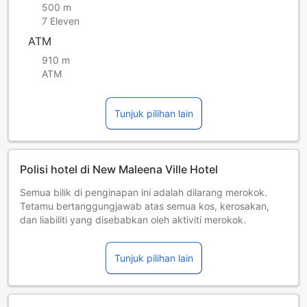
500 m
7 Eleven
ATM
910 m
ATM
Tunjuk pilihan lain
Polisi hotel di New Maleena Ville Hotel
Semua bilik di penginapan ini adalah dilarang merokok.
Tetamu bertanggungjawab atas semua kos, kerosakan,
dan liabiliti yang disebabkan oleh aktiviti merokok.
Kanak-kanak dan katil tambahan
Bayi dari 0 hingga 0 tahun [termasuk]
Tunjuk pilihan lain
Menginap percuma jika menggunakan katil sedia ada.
Peringatan, jika anda memerlukan katil bayi, ia mungkin
dikenakan caj tambahan dan tertakluk kepada
ketersediaan.