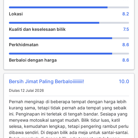
Dengan hanya 12 minit perjalanan ke lapangan terbang,
New Maleena Ville Hotel adalah pilihan yang tepat untuk
Lokasi
8.2
pengembara yang ingin menjelajah keindahan Chiang Rai.
Kualiti dan keselesaan bilik
7.5
Kemudahan Praktikal di New Maleena Ville Hotel
Di New Maleena Ville Hotel, keselesaan dan kemudahan
Perkhidmatan
8.6
para tetamu sentiasa diutamakan. Dengan akses Wi-Fi
percuma di semua bilik dan kawasan awam, anda boleh
Berbaloi dengan harga
8.6
kekal terhubung dengan keluarga dan rakan-rakan atau
merancang aktiviti menarik di Chiang Rai tanpa sebarang
masalah. Ketersediaan Wi-Fi yang pantas dan stabil
memastikan anda tidak akan ketinggalan dalam dunia
Bersih Jimat Paling Berbaloiiiiiiii!
10.0
digital, sama ada untuk bekerja atau bersosial.
Diulas 12 Julai 2026
Selain itu, hotel ini juga menawarkan perkhidmatan
penyimpanan bagasi yang memudahkan anda untuk
Pernah menginap di beberapa tempat dengan harga lebih
meneroka kawasan sekitar tanpa perlu risau tentang
kurang sama, tetapi tidak pernah ada tempat yang sebaik
barang-barang peribadi. Perkhidmatan pengemasan harian
ini. Penginapan ini terletak di tengah bandar. Sesiapa yang
memastikan bilik anda sentiasa dalam keadaan bersih dan
menyewa motosikal sangat mudah. Bilik tidur luas, katil
segar, memberikan anda ketenangan fikiran semasa
selesa, kemudahan lengkap, tetapi pengering rambut perlu
menginap. Untuk kemudahan tambahan, terdapat juga
dibawa sendiri. Di depan bilik ada meja untuk santai-santai.
kemudahan dobi layan diri yang membolehkan anda