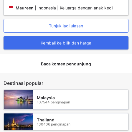
bilik juga menyediakan pengering rambut yang praktikal,
Maureen
|
Indonesia | Keluarga dengan anak kecil
membolehkan anda bersiap dengan cepat sebelum
menerokai keindahan London.
Untuk hiburan, bilik-bilik di Native Mayfair dilengkapi
Tunjuk lagi ulasan
dengan televisyen satelit/kabel yang menawarkan pelbagai
saluran untuk dinikmati. Bagi mereka yang memerlukan
secawan kopi atau teh untuk memulakan hari, kemudahan
Kembali ke bilik dan harga
pembuat kopi/teh disediakan di dalam bilik. Selain itu, peti
sejuk yang ada membolehkan anda menyimpan makanan
dan minuman kegemaran anda. Keperluan asas seperti
Baca komen pengunjung
barangan mandian dan tuala juga disediakan untuk
memastikan anda merasa seperti di rumah sendiri semasa
menginap di sini.
Destinasi popular
Kemudahan Makan di Native Mayfair
Malaysia
Di Native Mayfair, pengalaman gastronomi anda akan
107544 penginapan
dipenuhi dengan pelbagai pilihan menarik yang pasti
memuaskan selera. Restoran yang terletak di dalam hotel
ini menawarkan suasana yang elegan, di mana setiap
Thailand
hidangan disediakan dengan penuh perhatian dan
130406 penginapan
menggunakan bahan-bahan segar berkualiti tinggi.