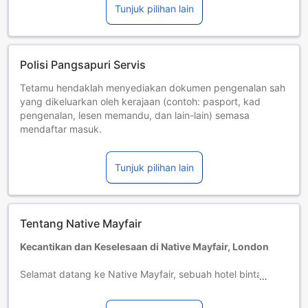
Tunjuk pilihan lain
Polisi Pangsapuri Servis
Tetamu hendaklah menyediakan dokumen pengenalan sah
yang dikeluarkan oleh kerajaan (contoh: pasport, kad
pengenalan, lesen memandu, dan lain-lain) semasa
mendaftar masuk.
Kad kredit yang digunakan untuk membuat bayaran
semasa membuat tempahan harus ditunjukkan semasa
Tunjuk pilihan lain
mendaftar masuk.
Kanak-kanak dan katil tambahan
Bayi dari 0 hingga 2 tahun [termasuk]
Menginap percuma jika menggunakan katil sedia ada.
Tentang Native Mayfair
Peringatan, jika anda memerlukan katil bayi, ia mungkin
dikenakan caj tambahan dan tertakluk kepada
Kecantikan dan Keselesaan di Native Mayfair, London
ketersediaan.
Kanak-kanak dari 3 hingga 12 tahun [termasuk]
Selamat datang ke Native Mayfair, sebuah hotel bintang
Menginap percuma jika menggunakan katil sedia ada.
lima yang terletak di tengah-tengah keindahan London,
Tetamu yang berumur 13 tahun dan ke atas dianggap
United Kingdom. Dengan hanya 13 bilik yang direka
sebagai orang dewasa