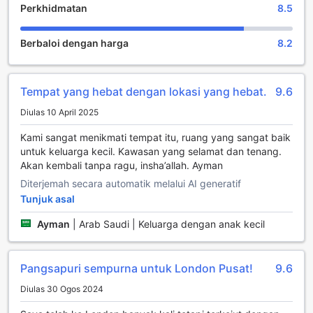
utama ialah pelbagai kedai yang terletak berdekatan, di
Perkhidmatan
8.5
mana anda boleh menjelajahi pelbagai produk tempatan
dan antarabangsa. Dari butik fesyen yang bergaya hingga
Berbaloi dengan harga
8.2
kedai kraf tangan yang unik, pengalaman membeli-belah di
sini pasti akan memuaskan hati setiap pengunjung.
Selain itu, Native Mayfair juga menawarkan kemudahan
salon yang mewah. Anda boleh menikmati perkhidmatan
Tempat yang hebat dengan lokasi yang hebat.
9.6
kecantikan dan penjagaan diri yang profesional,
Diulas 10 April 2025
menjadikan ia tempat yang ideal untuk bersantai selepas
hari yang penuh aktiviti. Dengan suasana yang tenang dan
Kami sangat menikmati tempat itu, ruang yang sangat baik
pakar yang berpengalaman, anda akan merasa segar dan
untuk keluarga kecil. Kawasan yang selamat dan tenang.
bertenaga, siap untuk meneruskan pengembaraan anda di
Akan kembali tanpa ragu, insha’allah. Ayman
London. Kemudahan hiburan ini menjadikan Native Mayfair
Diterjemah secara automatik melalui AI generatif
pilihan yang sempurna bagi mereka yang mencari
pengalaman penginapan yang lengkap dan memuaskan.
Tunjuk asal
Ayman
|
Arab Saudi | Keluarga dengan anak kecil
Kemudahan Praktikal di Native Mayfair
Di Native Mayfair, setiap pengunjung akan merasai
Pangsapuri sempurna untuk London Pusat!
9.6
kemudahan praktikal yang direka untuk memenuhi
keperluan harian anda. Dengan perkhidmatan dobi yang
Diulas 30 Ogos 2024
tersedia, anda tidak perlu bimbang tentang pakaian kotor
semasa menginap. Perkhidmatan ini memastikan pakaian