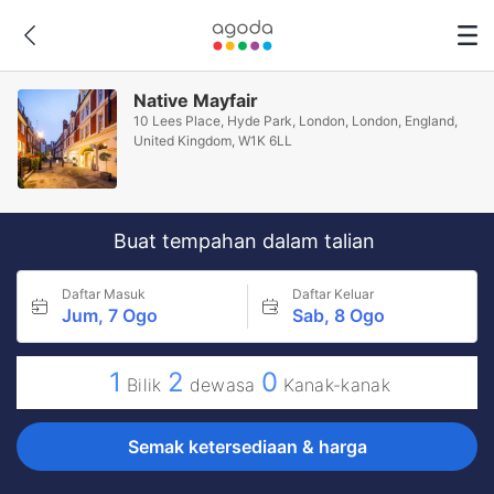
Native Mayfair
10 Lees Place, Hyde Park, London, London, England,
United Kingdom, W1K 6LL
Buat tempahan dalam talian
Daftar Masuk
Daftar Keluar
Jum, 7 Ogo
Sab, 8 Ogo
1
2
0
Bilik
dewasa
Kanak-kanak
Semak ketersediaan & harga