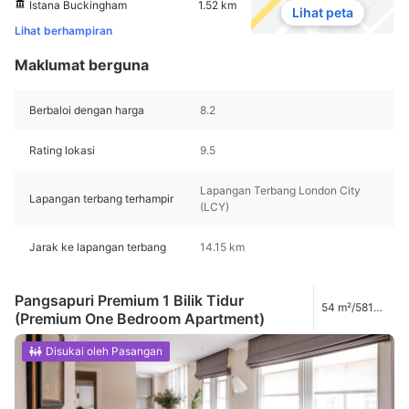
Istana Buckingham
1.52 km
Lihat peta
Lihat berhampiran
Maklumat berguna
Berbaloi dengan harga
8.2
Rating lokasi
9.5
Lapangan Terbang London City
Lapangan terbang terhampir
(LCY)
Jarak ke lapangan terbang
14.15 km
Pangsapuri Premium 1 Bilik Tidur
54 m²/581
(Premium One Bedroom Apartment)
kaki
Disukai oleh Pasangan