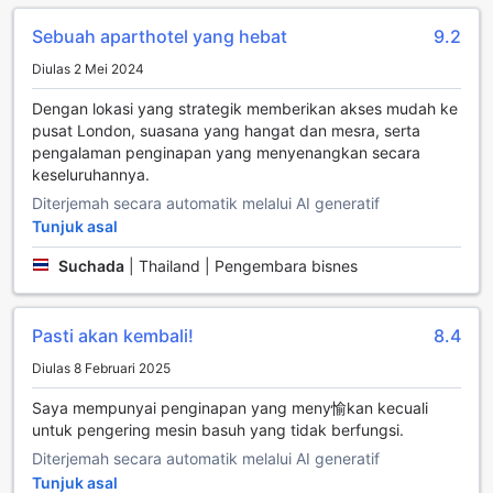
di lokasi, membolehkan tetamu untuk memarkir kenderaan
mereka dengan mudah selepas tiba. Ini adalah pilihan yang
Sebuah aparthotel yang hebat
9.2
ideal bagi mereka yang memandu sendiri dan ingin
Diulas 2 Mei 2024
menjelajahi keindahan London tanpa perlu risau tentang
tempat letak kereta.
Dengan lokasi yang strategik memberikan akses mudah ke
Walau bagaimanapun, perlu diingat bahawa caj letak
pusat London, suasana yang hangat dan mesra, serta
kereta akan dikenakan. Ini memberikan kemudahan
pengalaman penginapan yang menyenangkan secara
kepada para tetamu untuk merancang perjalanan mereka
keseluruhannya.
dengan lebih baik. Dengan akses mudah ke tempat letak
Diterjemah secara automatik melalui AI generatif
kereta, anda boleh meluangkan masa untuk menikmati
Tunjuk asal
semua tarikan menarik yang ditawarkan oleh London,
tanpa perlu bimbang tentang jarak perjalanan. Native
Suchada
|
Thailand | Pengembara bisnes
Mayfair memastikan bahawa pengalaman penginapan
anda bukan sahaja selesa tetapi juga praktikal.
Pasti akan kembali!
8.4
Kemudahan Bilik di Native Mayfair
Diulas 8 Februari 2025
Di Native Mayfair, setiap bilik direka untuk memberikan
keselesaan dan kemewahan kepada para tetamu. Bilik-bilik
Saya mempunyai penginapan yang meny愉kan kecuali
ini dilengkapi dengan penghawa dingin yang memastikan
untuk pengering mesin basuh yang tidak berfungsi.
suasana sentiasa sejuk dan nyaman, menjadikan
Diterjemah secara automatik melalui AI generatif
pengalaman penginapan anda lebih menyenangkan. Anda
Tunjuk asal
tidak perlu risau tentang keperluan harian kerana setiap