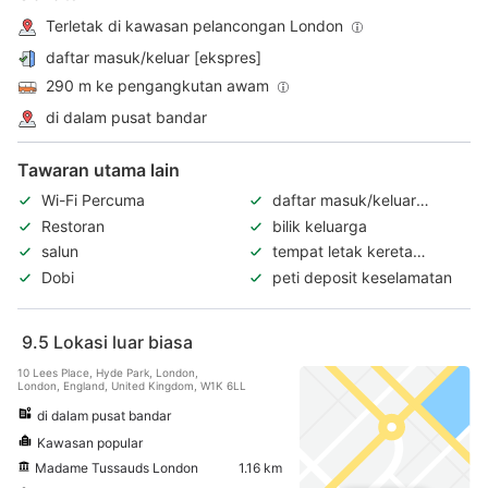
Terletak di kawasan pelancongan London
daftar masuk/keluar [ekspres]
290 m ke pengangkutan awam
di dalam pusat bandar
Tawaran utama lain
Wi-Fi Percuma
daftar masuk/keluar
[ekspres]
Restoran
bilik keluarga
salun
tempat letak kereta
[berhampiran]
Dobi
peti deposit keselamatan
9.5
Lokasi luar biasa
10 Lees Place, Hyde Park, London,
London, England, United Kingdom, W1K 6LL
di dalam pusat bandar
Kawasan popular
Madame Tussauds London
1.16 km