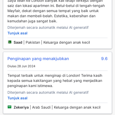
Saya telah ke London banyak kali tetapi terkejut dengan
anda sentiasa segar dan bersih, membolehkan anda
saiz dan lokasi apartmen ini. Betul-betul di tengah-tengah
menikmati penginapan tanpa sebarang gangguan. Selain
Mayfair, dekat dengan semua tempat yang baik untuk
itu, kemudahan laundromat yang disediakan memudahkan
makan dan membeli-belah. Estetika, kebersihan dan
anda untuk mencuci dan mengeringkan pakaian dengan
kemudahan juga sangat baik.
cepat dan efisien, memberikan kebebasan untuk
Diterjemah secara automatik melalui AI generatif
merancang aktiviti harian anda tanpa batasan.
Tunjuk asal
Keselamatan juga menjadi keutamaan di Native Mayfair.
Dengan peti keselamatan yang disediakan, anda boleh
Saad
|
Pakistan | Keluarga dengan anak kecil
menyimpan barang berharga dengan tenang. Wi-Fi
percuma di semua bilik dan kawasan awam memastikan
anda sentiasa terhubung dengan orang tersayang atau
Penginapan yang menakjubkan
9.6
dapat merancang pengembaraan anda di London. Dengan
kemudahan yang lengkap ini, Native Mayfair menawarkan
Diulas 28 Jun 2024
pengalaman penginapan yang selesa dan praktikal,
Tempat terbaik untuk menginap di London! Terima kasih
menjadikannya pilihan ideal untuk pelancong yang
kepada semua kakitangan yang hebat yang menjadikan
menghargai keselesaan dan keselamatan.
penginapan kami istimewa.
Kemudahan Pengangkutan di Native Mayfair
Diterjemah secara automatik melalui AI generatif
Tunjuk asal
Di Native Mayfair, pengunjung akan menikmati kemudahan
pengangkutan yang direka untuk keselesaan dan
Zekeriya
|
Arab Saudi | Keluarga dengan anak kecil
kebolehcapaian. Hotel ini menyediakan tempat letak kereta