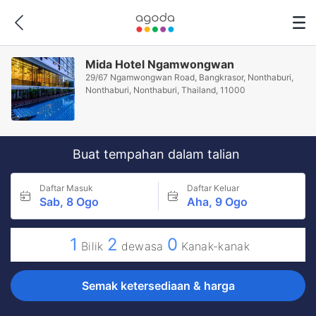
Mida Hotel Ngamwongwan
29/67 Ngamwongwan Road, Bangkrasor, Nonthaburi,
Nonthaburi, Nonthaburi, Thailand, 11000
Buat tempahan dalam talian
Daftar Masuk
Daftar Keluar
Sab, 8 Ogo
Aha, 9 Ogo
1
2
0
Bilik
dewasa
Kanak-kanak
Semak ketersediaan & harga