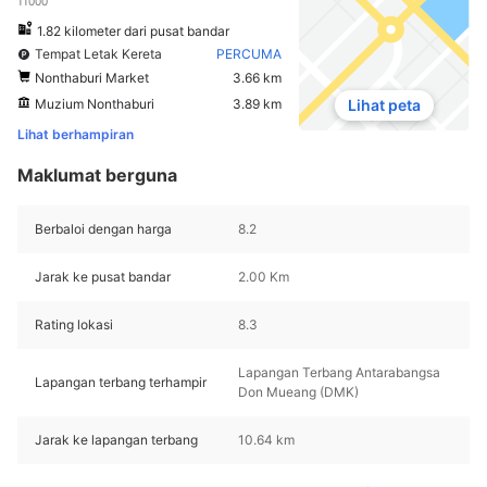
11000
1.82 kilometer dari pusat bandar
Tempat Letak Kereta
PERCUMA
Nonthaburi Market
3.66 km
Muzium Nonthaburi
3.89 km
Lihat peta
Lihat berhampiran
Maklumat berguna
Berbaloi dengan harga
8.2
Jarak ke pusat bandar
2.00 Km
Rating lokasi
8.3
Lapangan Terbang Antarabangsa
Lapangan terbang terhampir
Don Mueang (DMK)
Jarak ke lapangan terbang
10.64 km