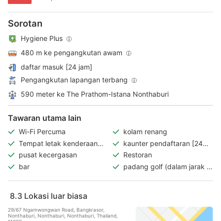
Sorotan
Hygiene Plus
480 m ke pengangkutan awam
daftar masuk [24 jam]
Pengangkutan lapangan terbang
590 meter ke The Prathom-Istana Nonthaburi
Tawaran utama lain
Wi-Fi Percuma
kolam renang
Tempat letak kenderaan
kaunter pendaftaran [24
percuma
jam]
pusat kecergasan
Restoran
bar
padang golf (dalam jarak 3
km)
8.3
Lokasi luar biasa
29/67 Ngamwongwan Road, Bangkrasor,
Nonthaburi, Nonthaburi, Nonthaburi, Thailand,