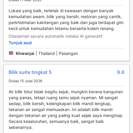
kemudahan ini menjadikan Mida Hotel Ngamwongwan
Lokasi yang baik, terletak di kawasan dengan banyak
pilihan ideal bagi mereka yang ingin menggabungkan
kemudahan awam, bilik yang bersih, restoran yang cantik,
percutian dengan gaya hidup sihat.
perkhidmatan kakitangan yang baik dan juga terdapat gim
kecil untuk kemudahan tetamu berserta kolam renang.
Kemudahan Praktikal di Mida Hotel Ngamwongwan
Diterjemah secara automatik melalui AI generatif
Mida Hotel Ngamwongwan menawarkan pelbagai
Tunjuk asal
kemudahan praktikal yang direka untuk memastikan
penginapan anda selesa dan tanpa tekanan. Dengan
Khwanjai
|
Thailand | Pasangan
perkhidmatan dobi yang efisien, anda tidak perlu khawatir
tentang pakaian kotor ketika bercuti. Selain itu,
perkhidmatan bilik tersedia untuk memudahkan anda
Bilik suite tingkat 5
9.6
menikmati hidangan dan minuman kesukaan anda tanpa
Diulas 15 Julai 2026
perlu meninggalkan bilik. Untuk keselamatan barang
berharga anda, hotel ini menyediakan peti keselamatan
Air bilik tidur tidak begitu sejuk, mungkin kerana bangunan
yang boleh diakses di dalam bilik, serta perkhidmatan
yang panas, tetapi ruang tamu sejuk nyaman. Mi sangat
concierge yang sedia membantu dengan sebarang
sedap, bilik bersih, kelengkapan bilik mandi lengkap,
keperluan atau pertanyaan yang anda ada.
tekanan air sangat memuaskan. Ini adalah bilik mandi
Wi-Fi percuma disediakan di semua bilik dan kawasan
dengan tekanan air yang paling kuat sejak saya menginap.
awam, membolehkan anda sentiasa terhubung dengan
Secara keseluruhan, semuanya baik, sangat baik
keluarga dan rakan-rakan. Bagi mereka yang merokok,
sebenarnya.
terdapat kawasan merokok yang ditetapkan untuk