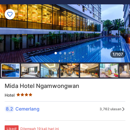
1/107
Taraf bintang 4 bintang
Mida Hotel Ngamwongwan
Hotel
8.2
Cemerlang
3,762 ulasan
Liked!
Ditempah 19 kali hari ini