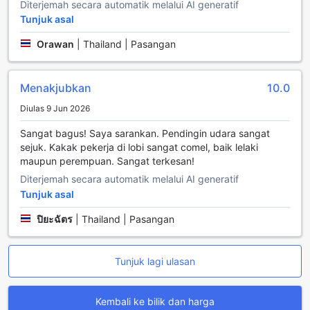
Diterjemah secara automatik melalui AI generatif
memastikan keselesaan semua tetamu. Tambahan pula,
Tunjuk asal
perkhidmatan penyimpanan bagasi dan perkhidmatan
pembersihan harian memastikan semua keperluan anda
Orawan
|
Thailand | Pasangan
dipenuhi dengan baik. Dengan suasana yang nyaman
termasuk perapian yang menambah kehangatan, Mida
Hotel Ngamwongwan adalah pilihan ideal bagi
Menakjubkan
10.0
pengembara yang menghargai kemudahan dan
keselesaan.
Diulas 9 Jun 2026
Kemudahan Pengangkutan di Mida Hotel Ngamwongwan
Sangat bagus! Saya sarankan. Pendingin udara sangat
sejuk. Kakak pekerja di lobi sangat comel, baik lelaki
Mida Hotel Ngamwongwan menawarkan pelbagai
maupun perempuan. Sangat terkesan!
kemudahan pengangkutan yang direka untuk memastikan
Diterjemah secara automatik melalui AI generatif
para tetamu menikmati perjalanan yang lancar dan tanpa
Tunjuk asal
tekanan. Dengan perkhidmatan pemindahan lapangan
terbang yang efisien, tetamu dapat dengan mudah tiba
ปิยะฉัตร
|
Thailand | Pasangan
dan berlepas dari hotel ini tanpa sebarang kesulitan.
Perkhidmatan ini memberikan kemudahan yang sangat
diperlukan bagi mereka yang ingin menjimatkan masa dan
Tunjuk lagi ulasan
tenaga, terutamanya selepas perjalanan panjang.
Selain itu, hotel ini juga menyediakan kemudahan tempat
letak kereta yang luas dan percuma, membolehkan tetamu
Kembali ke bilik dan harga