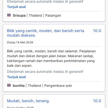
Diterjemah secara automatik melalui AI generatif
Kemudahan Sukan di Mida Hotel Ngamwongwan
Tunjuk asal
Srisupa
|
Thailand | Pasangan
Mida Hotel Ngamwongwan menawarkan pelbagai
kemudahan sukan yang direka untuk memenuhi keperluan
semua pengunjung yang ingin kekal aktif semasa bercuti.
Bilik yang cantik, moden, dan bersih serta
10.0
Salah satu tarikan utama adalah kolam renang dalaman
mudah diakses.
yang mengagumkan, di mana anda boleh berenang
dengan tenang dalam suasana yang selesa, tanpa
Diulas 14 Mei 2026
menghiraukan cuaca luar. Bagi mereka yang lebih
menyukai aktiviti luar, kolam renang luar yang luas juga
Bilik yang cantik, moden, bersih dan selamat. Perjalanan
tersedia, memberikan peluang untuk bersantai di bawah
mudah dan dekat dengan jalan besar. Makanan sedap,
sinar matahari sambil menikmati pemandangan indah
kakitangan ramah dan memberikan perkhidmatan yang
sekitar hotel.
baik dan sopan.
Bagi pencinta golf, Mida Hotel Ngamwongwan juga
Diterjemah secara automatik melalui AI generatif
menyediakan padang golf di lokasi yang membolehkan
Tunjuk asal
anda mengasah kemahiran golf anda tanpa perlu pergi
jauh. Selain itu, pusat kecergasan yang dibuka 24 jam
buntita
|
Thailand | Pengembara solo
memberi anda fleksibiliti untuk bersenam pada bila-bila
masa yang sesuai dengan jadual anda. Dengan
kemudahan fitness percuma yang lengkap, anda boleh
Mudah, bersih, tenang.
10.0
menikmati pelbagai peralatan moden untuk memastikan
latihan anda tetap berkesan dan menyeronokkan. Semua
Diulas 11 Mac 2026