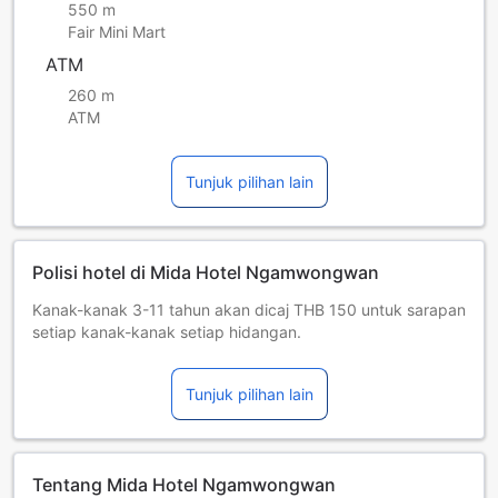
550 m
Fair Mini Mart
ATM
260 m
ATM
Tunjuk pilihan lain
Polisi hotel di Mida Hotel Ngamwongwan
Kanak-kanak 3-11 tahun akan dicaj THB 150 untuk sarapan
setiap kanak-kanak setiap hidangan.
Kanak-kanak dan katil tambahan
Bayi dari 0 hingga 4 tahun [termasuk]
Tunjuk pilihan lain
Menginap percuma jika menggunakan katil sedia ada.
Peringatan, jika anda memerlukan katil bayi, ia mungkin
dikenakan caj tambahan dan tertakluk kepada
ketersediaan.
Tentang Mida Hotel Ngamwongwan
Kanak-kanak dari 5 hingga 11 tahun [termasuk]