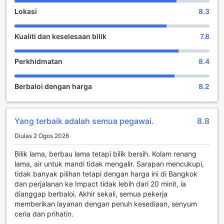
tekanan. Nikmati segala kemudahan dan layanan yang
Lokasi
8.3
istimewa di Mida Hotel Ngamwongwan!
Kualiti dan keselesaan bilik
7.8
Kemudahan Hiburan di Mida Hotel Ngamwongwan
Di Mida Hotel Ngamwongwan, pengalaman penginapan
Perkhidmatan
8.4
anda tidak hanya terhad kepada bilik yang selesa dan
layanan mesra. Hotel ini menawarkan kemudahan hiburan
Berbaloi dengan harga
8.2
yang menarik, termasuk bar yang moden dan bergaya. Bar
ini merupakan tempat yang sempurna untuk bersantai
selepas seharian menjelajah Nonthaburi. Dengan suasana
yang menyenangkan dan pencahayaan yang lembut, anda
Yang terbaik adalah semua pegawai.
8.8
boleh menikmati pelbagai pilihan minuman, dari koktel
Diulas 2 Ogos 2026
yang menyegarkan hingga ke wain yang berkualiti tinggi.
Selain itu, bar ini juga sering mengadakan acara khas dan
Bilik lama, berbau lama tetapi bilik bersih. Kolam renang
pertunjukan langsung yang menambah suasana meriah.
lama, air untuk mandi tidak mengalir. Sarapan mencukupi,
Anda boleh berinteraksi dengan pengunjung lain sambil
tidak banyak pilihan tetapi dengan harga ini di Bangkok
menikmati muzik yang menghiburkan, menjadikan setiap
dan perjalanan ke Impact tidak lebih dari 20 minit, ia
malam di Mida Hotel Ngamwongwan satu pengalaman
dianggap berbaloi. Akhir sekali, semua pekerja
yang tidak dapat dilupakan. Dengan layanan bar yang
memberikan layanan dengan penuh kesediaan, senyum
penuh perhatian dan suasana yang nyaman, setiap
ceria dan prihatin.
kunjungan pasti akan meninggalkan kenangan manis.