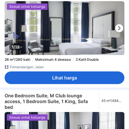
Square View)
Sesuai untuk keluarga
1/12
26 m²/280 kaki
Maksimum 4 dewasa
2 Katil Double
Pemandangan: Jalan
Lihat harga
One Bedroom Suite, M Club lounge
access, 1 Bedroom Suite, 1 King, Sofa
45 m²/484
kaki
bed
Sesuai untuk keluarga