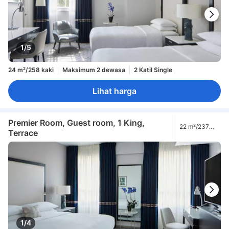
1/5
24 m²/258 kaki
Maksimum 2 dewasa
2 Katil Single
Lihat harga
Premier Room, Guest room, 1 King,
22 m²/237
Terrace
kaki
1/4