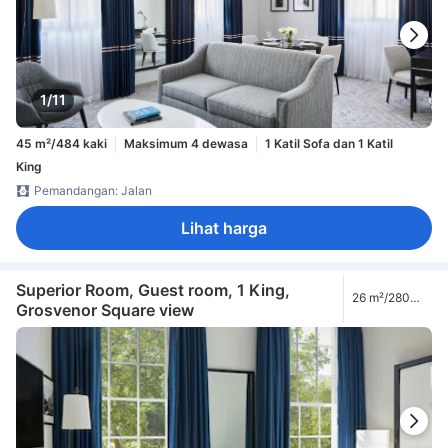
1/11
45 m²/484 kaki
Maksimum 4 dewasa
1 Katil Sofa dan 1 Katil
King
Pemandangan: Jalan
Lihat harga
Superior Room, Guest room, 1 King,
26 m²/280
Grosvenor Square view
kaki