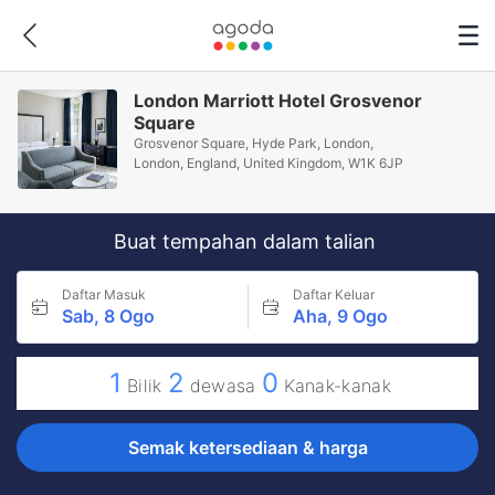
London Marriott Hotel Grosvenor
Square
Grosvenor Square, Hyde Park, London,
London, England, United Kingdom, W1K 6JP
Buat tempahan dalam talian
Daftar Masuk
Daftar Keluar
Sab, 8 Ogo
Aha, 9 Ogo
1
2
0
Bilik
dewasa
Kanak-kanak
Semak ketersediaan & harga