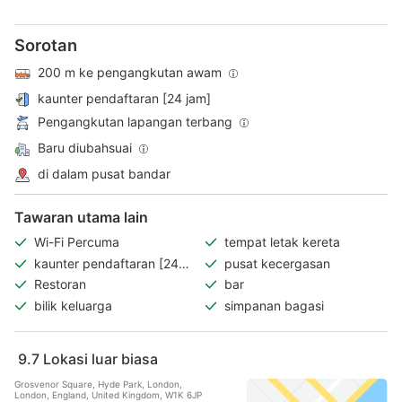
Sorotan
200 m ke pengangkutan awam
kaunter pendaftaran [24 jam]
Pengangkutan lapangan terbang
Baru diubahsuai
di dalam pusat bandar
Tawaran utama lain
Wi-Fi Percuma
tempat letak kereta
kaunter pendaftaran [24
pusat kecergasan
jam]
Restoran
bar
bilik keluarga
simpanan bagasi
9.7
Lokasi luar biasa
Grosvenor Square, Hyde Park, London,
London, England, United Kingdom, W1K 6JP