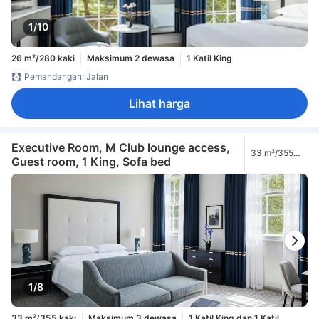
1/10
26 m²/280 kaki
Maksimum 2 dewasa
1 Katil King
Pemandangan: Jalan
Lihat harga
Executive Room, M Club lounge access,
33 m²/355
Guest room, 1 King, Sofa bed
kaki
1/8
33 m²/355 kaki
Maksimum 3 dewasa
1 Katil King dan 1 Katil