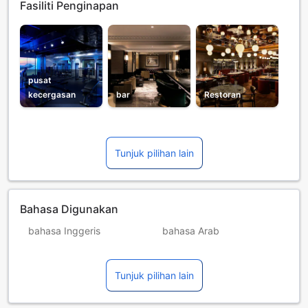
Fasiliti Penginapan
pusat
kecergasan
bar
Restoran
Tunjuk pilihan lain
Bahasa Digunakan
bahasa Inggeris
bahasa Arab
bahasa Itali
bahasa Perancis
Tunjuk pilihan lain
bahasa Poland