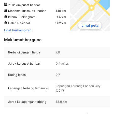
di dalam pusat bandar
Madame Tussauds London
1.18 km
Istana Buckingham
1.4 km
Galeri Nasional
1.62 km
Lihat peta
Lihat berhampiran
Maklumat berguna
Berbaloi dengan harga
7.8
Jarak ke pusat bandar
0.4 miles
Rating lokasi
9.7
Lapangan Terbang London City
Lapangan terbang terhampir
(LCY)
Jarak ke lapangan terbang
13.9 km