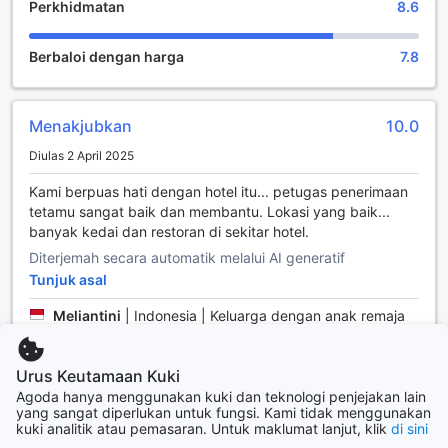
Perkhidmatan
8.6
Di London Marriott Hotel Grosvenor Square, pengalaman
Berbaloi dengan harga
7.8
penginapan anda tidak hanya terhad kepada keselesaan
bilik yang mewah, tetapi juga kepada pelbagai kemudahan
hiburan yang menarik. Para tetamu boleh menikmati waktu
santai di bar hotel yang elegan, di mana mereka boleh
Menakjubkan
10.0
mencuba pelbagai jenis minuman yang menyegarkan
Diulas 2 April 2025
sambil menikmati suasana yang nyaman dan bergaya. Bar
ini adalah tempat yang ideal untuk bersosial dan
Kami berpuas hati dengan hotel itu... petugas penerimaan
berinteraksi dengan tetamu lain selepas seharian
tetamu sangat baik dan membantu. Lokasi yang baik...
menjelajahi keindahan London.
banyak kedai dan restoran di sekitar hotel.
Bagi mereka yang ingin membeli-belah, hotel ini juga
Diterjemah secara automatik melalui AI generatif
menawarkan kedai hadiah dan cenderamata yang
menampilkan pelbagai pilihan barang unik dan khas. Dari
Tunjuk asal
barang-barang seni hingga aksesori London yang ikonik,
Meliantini
|
Indonesia | Keluarga dengan anak remaja
anda pasti akan menemukan sesuatu yang istimewa untuk
dibawa pulang sebagai kenangan. Selain itu, bagi pencinta
relaksasi, spa di hotel ini menyediakan pelbagai
Urus Keutamaan Kuki
Bilik Sangat Kecil
7.2
perkhidmatan yang menyegarkan dan memanjakan,
Agoda hanya menggunakan kuki dan teknologi penjejakan lain
menjadikan pengalaman penginapan anda lebih lengkap.
Diulas 29 November 2025
yang sangat diperlukan untuk fungsi. Kami tidak menggunakan
Untuk hiburan yang lebih aktif, bilik permainan yang
kuki analitik atau pemasaran. Untuk maklumat lanjut, klik
di sini
disediakan juga menawarkan pelbagai pilihan permainan
Bilik-bilik tersebut sama sekali tidak sesuai untuk