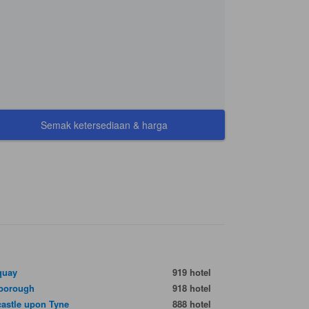
Semak ketersediaan & harga
quay
919 hotel
borough
918 hotel
astle upon Tyne
888 hotel