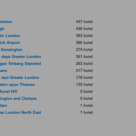
bledon
447 hotel
gh
446 hotel
ter London
393 hotel
ick Airport
386 hotel
 Kensington
374 hotel
t daya Greater London
361 hotel
gan Terbang Stansted
263 hotel
ware
217 hotel
t laut Greater London
178 hotel
ston upon Thames
135 hotel
hurst Hill
5 hotel
ington and Chelsea
5 hotel
lain
1 hotel
ter London North East
1 hotel