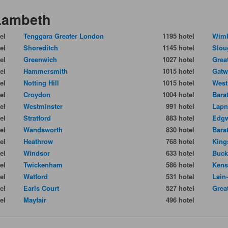
 Lambeth
el
Tenggara Greater London
1195 hotel
Wim
el
Shoreditch
1145 hotel
Slou
el
Greenwich
1027 hotel
Grea
el
Hammersmith
1015 hotel
Gatw
el
Notting Hill
1015 hotel
West
el
Croydon
1004 hotel
Bara
el
Westminster
991 hotel
Lapn
el
Stratford
883 hotel
Edg
el
Wandsworth
830 hotel
Bara
el
Heathrow
768 hotel
King
el
Windsor
633 hotel
Buck
el
Twickenham
586 hotel
Kens
el
Watford
531 hotel
Lain-
el
Earls Court
527 hotel
Grea
el
Mayfair
496 hotel