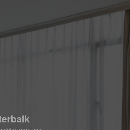
terbaik
batalan percuma