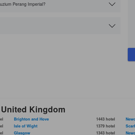
Muzium Perang Imperial?
i United Kingdom
el
Brighton and Hove
1443 hotel
New
el
Isle of Wight
1379 hotel
Scar
el
Glasgow
1343 hotel
Newc