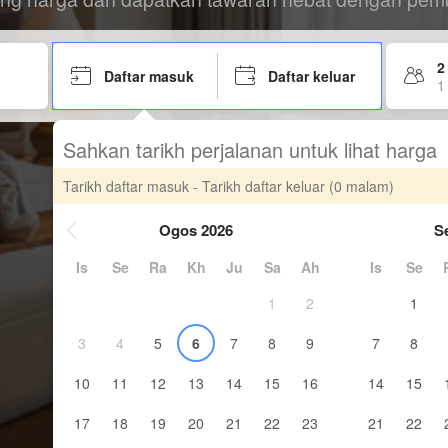
2
Daftar masuk
Daftar keluar
1 
Sahkan tarikh perjalanan untuk lihat harga
Tarikh daftar masuk - Tarikh daftar keluar
(0 malam)
Ogos 2026
S
Is
Se
Ra
Kh
Ju
Sa
Ah
Is
Se
1
2
1
3
4
5
6
7
8
9
7
8
10
11
12
13
14
15
16
14
15
17
18
19
20
21
22
23
21
22