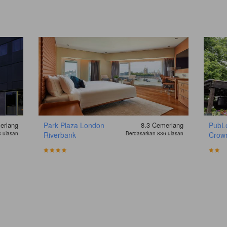
erlang
Park Plaza London
8.3
Cemerlang
PubL
 ulasan
Riverbank
Berdasarkan 836 ulasan
Crown