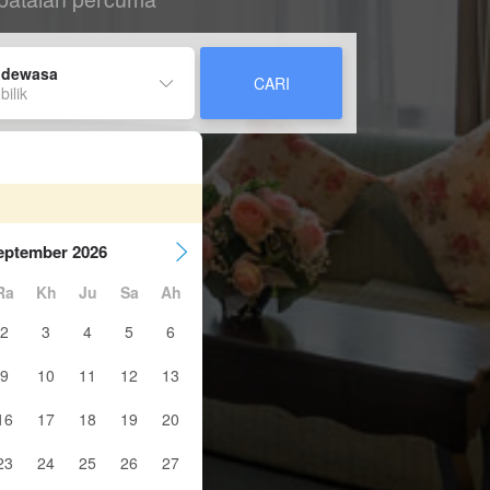
 dewasa
CARI
bilik
eptember 2026
Ra
Kh
Ju
Sa
Ah
2
3
4
5
6
9
10
11
12
13
16
17
18
19
20
23
24
25
26
27