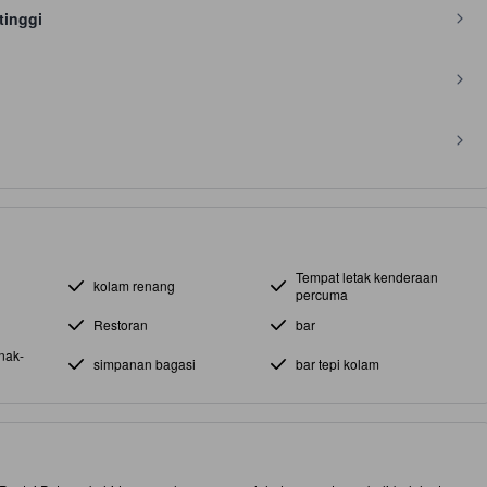
tinggi
Tempat letak kenderaan
kolam renang
percuma
Restoran
bar
nak-
simpanan bagasi
bar tepi kolam