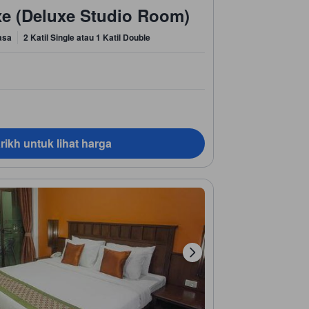
uxe (Deluxe Studio Room)
asa
2 Katil Single atau 1 Katil Double
rikh untuk lihat harga