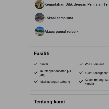
Kemudahan Bilik dengan Penilaian Ter
Lokasi sempurna
Akses pantai terbaik
Fasiliti
pantai
Wi-Fi Percuma
kaunter pendaftaran [24
pusat kecergasan
jam]
Kolam renang (ka
teksi lapangan terbang
kanak)
Tentang kami