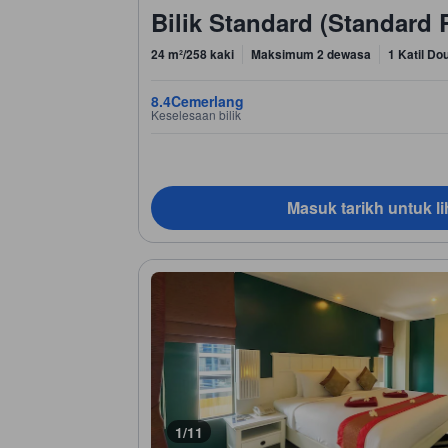
Bilik Standard (Standard
24 m²/258 kaki
Maksimum 2 dewasa
1 Katil Dou
8.4
Cemerlang
Keselesaan bilik
Masuk tarikh untuk li
1/11