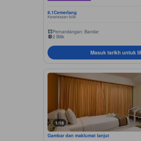
8.1
Cemerlang
Keselesaan bilik
Pemandangan: Bandar
2 Bilik
Masuk tarikh untuk li
1/18
Gambar dan maklumat lanjut