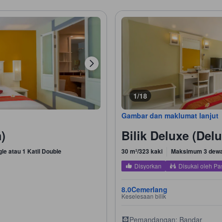
1/18
Gambar dan maklumat lanjut
)
Bilik Deluxe (De
gle atau 1 Katil Double
30 m²/323 kaki
Maksimum 3 dew
Disyorkan
Disukai oleh P
8.0
Cemerlang
Keselesaan bilik
Pemandangan: Bandar