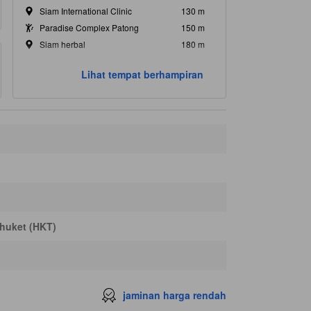
Siam International Clinic
130 m
Paradise Complex Patong
150 m
Siam herbal
180 m
PSP Pharmacy
190 m
Lihat tempat berhampiran
Bank of Ayudya
190 m
huket (HKT)
jaminan harga rendah