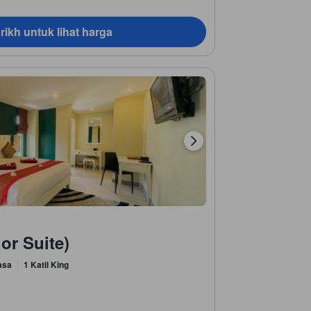
rikh untuk lihat harga
or Suite)
asa
1 Katil King