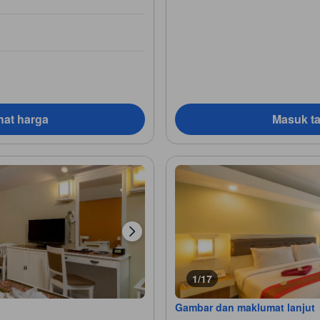
hat harga
Masuk ta
1/17
Gambar dan maklumat lanjut