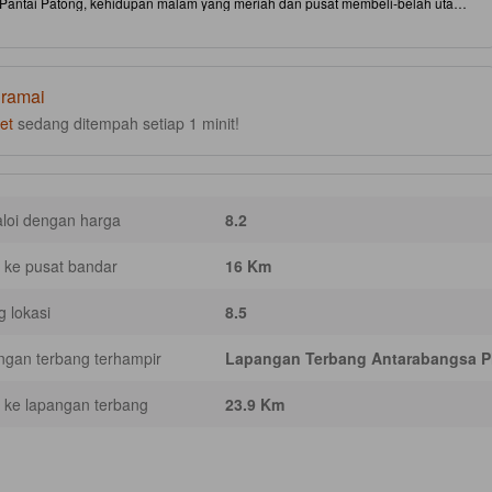
i Pantai Patong, kehidupan malam yang meriah dan pusat membeli‑belah utama
nang bersinar dengan bar tepi pantai, bersenam di pusat kecergasan yang
atan tempatan terpilih untuk meneroka kawasan pesisiran dengan mudah. Bilik
u teres peribadi, pancuran moden dan kelengkapan asas; sesetengah bilik
 berjalan kaki 10 minit ke pantai berpasir keemasan, tempat makan dan
untuk hari‑hari aktif dan malam yang santai. [Sebahagian kandungan mungkin
 ramai
tepatan.]
et
sedang ditempah setiap 1 minit!
loi dengan harga
8.2
 ke pusat bandar
16 Km
g lokasi
8.5
gan terbang terhampir
Lapangan Terbang Antarabangsa P
 ke lapangan terbang
23.9 Km