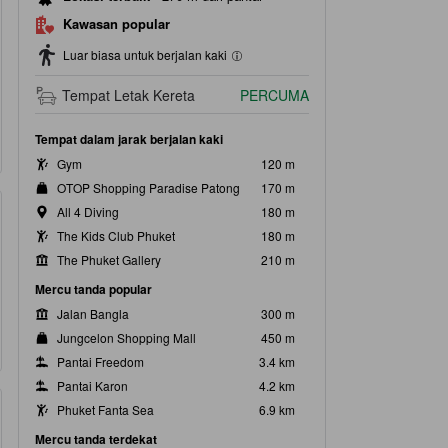
Kawasan popular
Luar biasa untuk berjalan kaki
Tempat Letak Kereta
PERCUMA
Tempat dalam jarak berjalan kaki
Gym
120 m
OTOP Shopping Paradise Patong
170 m
All 4 Diving
180 m
The Kids Club Phuket
180 m
The Phuket Gallery
210 m
Mercu tanda popular
Jalan Bangla
300 m
Jungcelon Shopping Mall
450 m
Pantai Freedom
3.4 km
Pantai Karon
4.2 km
Phuket Fanta Sea
6.9 km
Mercu tanda terdekat