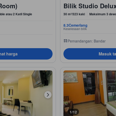
 Room)
Bilik Studio Del
ble atau 2 Katil Single
30 m²/323 kaki
Maksimum 3 dew
8.3
Cemerlang
Keselesaan bilik
Pemandangan: Bandar
hat harga
Masuk ta
1/12