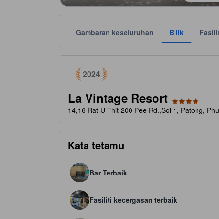
Gambaran keseluruhan
Bilik
Fasili
tooltip
Dianugerahkan sebagai pilihan utama pengembara
Setiap taraf bintang disediakan oleh pihak pengi
tooltip
4 bintang daripada 5
2024
La Vintage Resort
14,16 Rat U Thit 200 Pee Rd.,Soi 1, Patong, Phu
Kata tetamu
Bar Terbaik
Fasiliti kecergasan terbaik