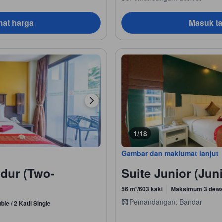
hat harga
Masuk ta
1/18
Gambar dan maklumat lanjut
idur (Two-
Suite Junior (Juni
56 m²/603 kaki
Maksimum 3 dew
Pemandangan: Bandar
ble / 2 Katil Single