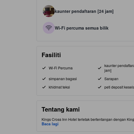
kaunter pendaftaran [24 jam]
Wi-Fi percuma semua bilik
Fasiliti
kaunter pendaftar
Wi-Fi Percuma
jam]
simpanan bagasi
Sarapan
khidmat teksi
peti deposit kese
Tentang kami
Kings Cross Inn Hotel terletak bertentangan dengan Ki
yang mesra serta bar yang selesa—sesuai untuk dua pe
Baca lagi
kehidupan malam dan akses pengangkutan terus. Sempurn
International dan berhampiran dengan tempat makan, teate