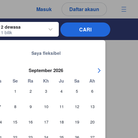
ing dan komen yang anda lihat adalah tulen.
Masuk
Daftar akaun
Enter untuk memilih.
2 dewasa
CARI
1 bilik
unci anak panah untuk menavigasi tarikh daftar masuk dan daftar keluar. Setel
Kembali ke hasil carian
Saya fleksibel
September 2026
s
Se
Ra
Kh
Ju
Sa
Ah
1
2
3
4
5
6
7
8
9
10
11
12
13
4
15
16
17
18
19
20
1
22
23
24
25
26
27