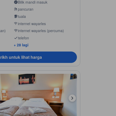
Bilik mandi masuk
pancuran
tuala
internet wayarles
kan)
internet wayarles (percuma)
telefon
+ 28 lagi
rikh untuk lihat harga