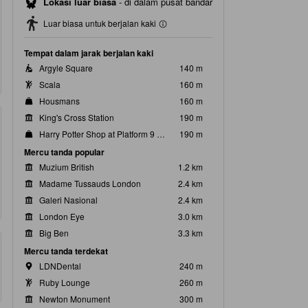
Lokasi luar biasa
-
di dalam pusat bandar
Luar biasa untuk berjalan kaki
Tempat dalam jarak berjalan kaki
Argyle Square
140 m
Scala
160 m
Housmans
160 m
King's Cross Station
190 m
Harry Potter Shop at Platform 9 3/4
190 m
Mercu tanda popular
Muzium British
1.2 km
Madame Tussauds London
2.4 km
Galeri Nasional
2.4 km
London Eye
3.0 km
Big Ben
3.3 km
Mercu tanda terdekat
LDNDental
240 m
Ruby Lounge
260 m
Newton Monument
300 m