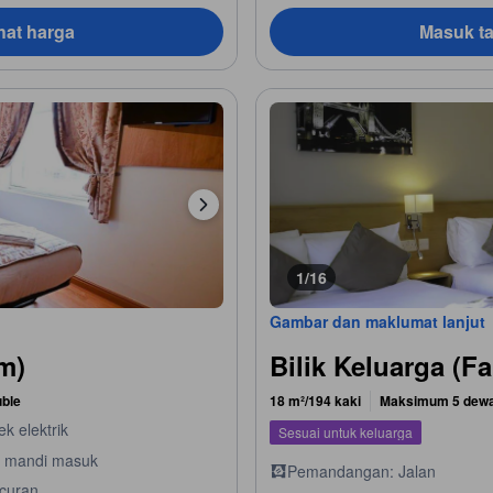
hat harga
Masuk ta
1/16
Gambar dan maklumat lanjut
m)
Bilik Keluarga (F
uble
18 m²/194 kaki
Maksimum 5 dew
k elektrik
Sesuai untuk keluarga
ik mandi masuk
Pemandangan: Jalan
curan