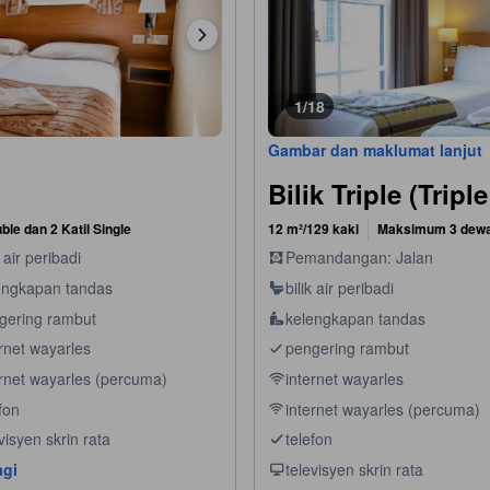
1/18
Gambar dan maklumat lanjut
Bilik Triple (Trip
ble dan 2 Katil Single
12 m²/129 kaki
Maksimum 3 dew
k air peribadi
Pemandangan: Jalan
engkapan tandas
bilik air peribadi
gering rambut
kelengkapan tandas
ernet wayarles
pengering rambut
ernet wayarles (percuma)
internet wayarles
fon
internet wayarles (percuma)
visyen skrin rata
telefon
agi
televisyen skrin rata