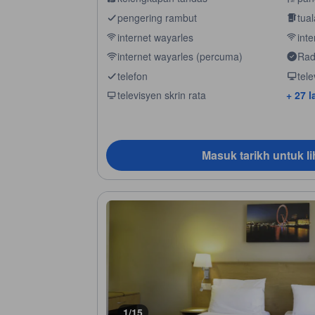
pengering rambut
tual
internet wayarles
inte
internet wayarles (percuma)
Rad
telefon
tele
televisyen skrin rata
+ 27 l
Masuk tarikh untuk li
1/15