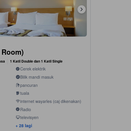
le Room)
asa
1 Katil Double dan 1 Katil Single
Cerek elektrik
Bilik mandi masuk
pancuran
tuala
internet wayarles (caj dikenakan)
Radio
televisyen
+ 28 lagi