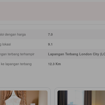
ang dikurasi tersedia. Bilik dilengkapi dengan penghawa dingin, Wi‑Fi
enyegarkan dengan peralatan mandian; beberapa bilik menawarkan
rpustakaan British (330m), British Museum (boleh berjalan kaki) dan Pasar
ahagian kandungan mungkin dibantu oleh AI Generatif. Terdapat
loi dengan harga
7.0
g lokasi
9.1
gan terbang terhampir
Lapangan Terbang London City (L
 ke lapangan terbang
12.3 Km