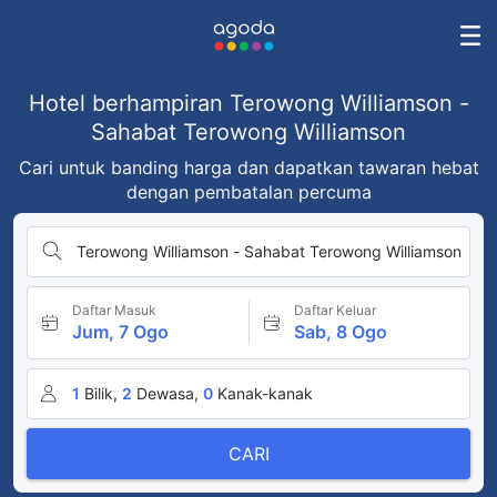
Hotel berhampiran Terowong Williamson -
Sahabat Terowong Williamson
Cari untuk banding harga dan dapatkan tawaran hebat
dengan pembatalan percuma
Terowong Williamson - Sahabat Terowong Williamson
Daftar Masuk
Daftar Keluar
Jum, 7 Ogo
Sab, 8 Ogo
1
Bilik,
2
Dewasa,
0
Kanak-kanak
CARI