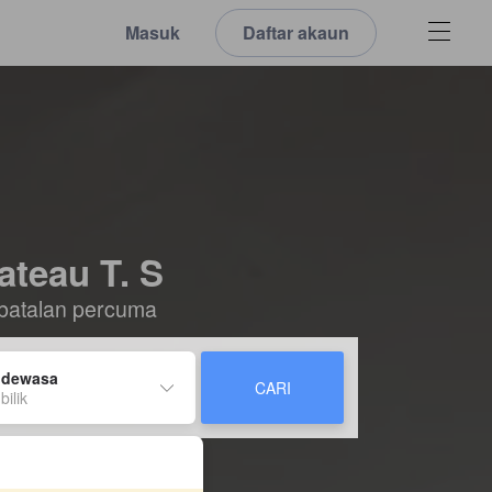
Masuk
Daftar akaun
teau T. S
batalan percuma
 dewasa
CARI
bilik