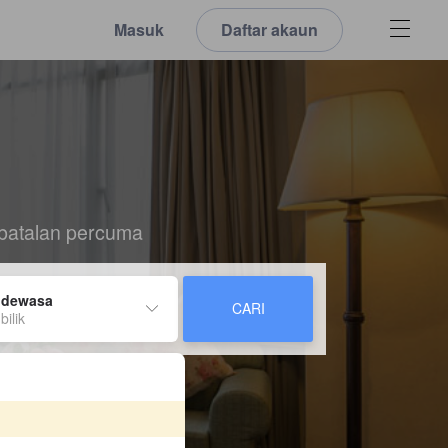
Masuk
Daftar akaun
batalan percuma
 dewasa
CARI
bilik