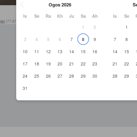
Ogos 2026
S
Is
Se
Ra
Kh
Ju
Sa
Ah
Is
Se
tel
(
77,873
)
>
Jeollanam Hotel
(
2,487
)
>
Yeosu-si Hotel
(
939
)
>
Haesim
1
2
1
3
4
5
6
7
8
9
7
8
Destinasi
Jadi rakan kerj
10
11
12
13
14
15
16
14
15
Negara
Portal rakan ker
Semua Laluan Penerbangan
Partner Hub
17
18
19
20
21
22
23
21
22
Buat Iklan di Ago
Rangkaian
24
25
26
27
28
29
30
28
29
Dokumentasi API
31