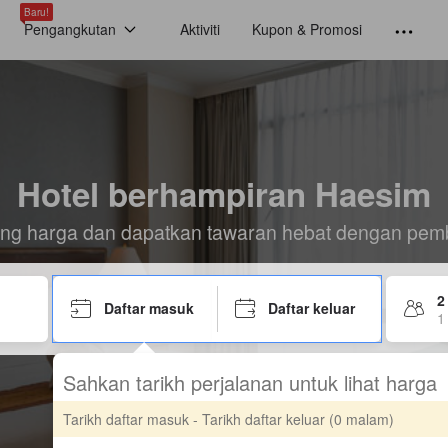
Baru!
Pengangkutan
Aktiviti
Kupon & Promosi
Hotel berhampiran Haesim
ding harga dan dapatkan tawaran hebat dengan pem
2
Daftar masuk
Daftar keluar
1 
Sahkan tarikh perjalanan untuk lihat harga
Tarikh daftar masuk - Tarikh daftar keluar
(0 malam)