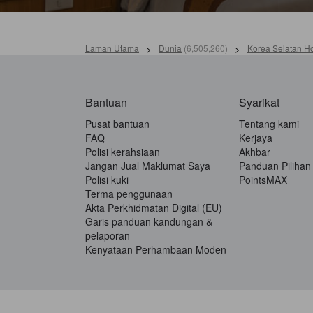
Laman Utama
>
Dunia
(
6,505,260
)
>
Korea Selatan Ho
Bantuan
Syarikat
Pusat bantuan
Tentang kami
FAQ
Kerjaya
Polisi kerahsiaan
Akhbar
Jangan Jual Maklumat Saya
Panduan Pilihan
Polisi kuki
PointsMAX
Terma penggunaan
Akta Perkhidmatan Digital (EU)
Garis panduan kandungan &
pelaporan
Kenyataan Perhambaan Moden