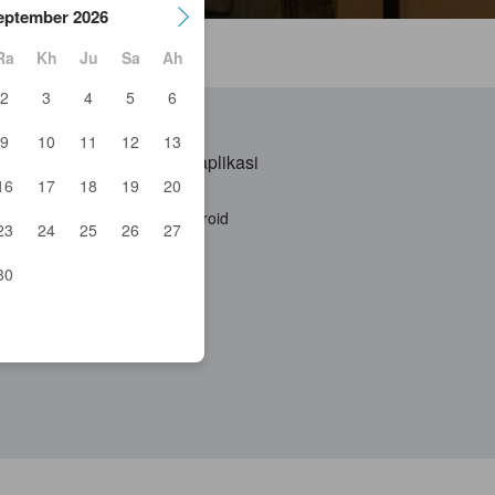
eptember 2026
Ra
Kh
Ju
Sa
Ah
2
3
4
5
6
9
10
11
12
13
asama kami
Dapatkan aplikasi
16
17
18
19
20
jasama YCS
Aplikasi iOS
Aplikasi Android
23
24
25
26
27
da
30
 Agoda