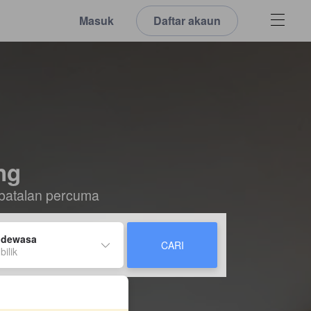
Masuk
Daftar akaun
ng
batalan percuma
 dewasa
CARI
bilik