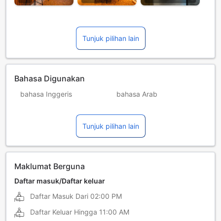
Tunjuk pilihan lain
Bahasa Digunakan
bahasa Inggeris
bahasa Arab
bahasa Bulgaria
bahasa Hindi
Tunjuk pilihan lain
bahasa Itali
bahasa Perancis
bahasa Poland
bahasa Romania
bahasa Rusia
bahasa Sepanyol
Maklumat Berguna
bahasa Turki
Daftar masuk/Daftar keluar
Daftar Masuk Dari
02:00 PM
Daftar Keluar Hingga
11:00 AM