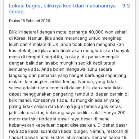
meninggalkan keselesaan bilik. Selain itu, peti keselamatan
Lokasi bagus, biliknya kecil dan makanannya
9.2
yang disediakan membolehkan anda menyimpan barang
sedap.
berharga dengan selamat, memberikan ketenangan fikiran
Diulas 16 Februari 2026
semasa anda menjelajahi London.
Kemudahan lain yang ditawarkan termasuk perkhidmatan
Bilik ini setaraf dengan motel berharga 40,000 won sehari
concierge yang sedia membantu merancang aktiviti dan
di Korea. Namun, jika anda merancang untuk menginap
memberikan maklumat berguna tentang kawasan sekitar.
lebih dari 4 malam di UK, anda tidak boleh mengabaikan
Akses Wi-Fi percuma di semua bilik dan kawasan awam
kos efektif, jadi jika anda tidak akan menghabiskan banyak
memastikan anda sentiasa terhubung dengan orang
masa di tempat tinggal itu, ia okay. Air panas mengalir
tersayang atau perniagaan. Dengan kemudahan daftar
dengan baik dan lavabo mungkin sedikit kecil tetapi
masuk dan keluar ekspres, serta penyimpanan bagasi
semuanya ada. Anda boleh mengawal suhu secara
yang mudah, Euston Square Hotel menjadikan pengalaman
langsung dan pemanas yang hangat berfungsi sepanjang
penginapan anda lebih lancar dan menyenangkan. Dengan
malam. Ia mungkin sedikit kering. Namun, yang tidak
perkhidmatan pembersihan harian, anda boleh menikmati
selesa adalah tiada cermin di dalam bilik dan anda tidak
suasana bilik yang sentiasa segar dan bersih sepanjang
dapat menggunakan pengering rambut di depan cermin di
penginapan.
bilik mandi. Konsepnya tiada. Itu mungkin adalah yang
paling tidak selesa dan katilnya juga terasa agak keras,
Kemudahan Pengangkutan di Euston Square Hotel
jadi selepas tidur, belakang saya sedikit sakit. Hanya 200
meter dari sini terdapat pasar raya besar di mana
Euston Square Hotel menawarkan kemudahan
kebanyakan keperluan dapat diselesaikan. Di dekat pasar
pengangkutan yang lengkap untuk memastikan
raya ada kedai sushi dan kedai burger. Namun, restoran di
pengalaman menginap anda menjadi lebih lancar dan
tingkat bawah hotel Euston lebih sedap. Dengan harga 19