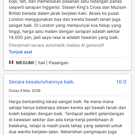
kopi, teh, dan memerlukan pesanan satu hidangan panas
menikmati secawan kopi yang segar sambil bersantai atau
(seperti sarapan Inggeris). Stesen King's Cross dan Muzium
bekerja. Kafe ini menyediakan suasana yang tenang dan
British berada dalam jarak berjalan kaki. Akses ke pusat
mesra, menjadikannya tempat yang ideal untuk memulakan
London menggunakan bas dan kereta bawah tanah juga
hari anda dengan sarapan yang lezat atau sekadar
sangat baik. Di London yang mempunyai kos hidup yang
menikmati snek ringan di waktu petang.
tinggi, harga satu malam dengan sarapan adalah sekitar
Bagi mereka yang lebih suka makan dalam keselesaan bilik
14,000 yen, jadi saya rasa ia adalah tawaran yang baik.
mereka, perkhidmatan bilik tersedia untuk memenuhi
keperluan anda. Dengan pilihan menu yang pelbagai, anda
Diterjemah secara automatik melalui AI generatif
boleh menikmati hidangan yang disediakan dengan penuh
Tunjuk asal
perhatian tanpa perlu meninggalkan bilik anda. Selain itu,
hotel ini juga menyediakan dapur bersama yang
MEGUMI
|
Itali | Pasangan
membolehkan anda memasak hidangan pilihan anda,
memberikan pengalaman yang lebih peribadi dan interaktif.
Untuk sarapan, nikmati bufet sarapan yang menyajikan
Secara keseluruhannya baik.
10.0
pelbagai pilihan, termasuk sarapan kontinental yang pasti
Diulas 9 Mac 2026
memuaskan selera anda. Dengan semua kemudahan ini,
Euston Square Hotel menjanjikan pengalaman makan yang
Harga berbanding lokasi sangat baik. Ke mana-mana
menyenangkan dan memuaskan bagi setiap tetamu.
sahaja hanya beberapa stesen kereta api bawah tanah dan
boleh berjalan dengan baik. Terdapat sedikit gelandangan
Pilihan Bilik di Euston Square Hotel
di kawasan sekitar dan ada kerja-kerja pembinaan di
belakang, tetapi ia masih pada tahap yang selamat untuk
Euston Square Hotel menawarkan pelbagai pilihan bilik
dua wanita berjalan-jalan. Kebersihan penginapan juga
yang direka untuk memenuhi keperluan setiap tetamu. Dari