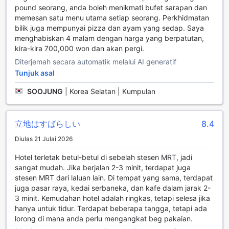
menyenangkan. Dengan perkhidmatan pemindahan dari
pound seorang, anda boleh menikmati bufet sarapan dan
lapangan terbang yang tersedia, anda tidak perlu risau
memesan satu menu utama setiap seorang. Perkhidmatan
tentang perjalanan dari dan ke lapangan terbang. Ini
bilik juga mempunyai pizza dan ayam yang sedap. Saya
adalah pilihan yang ideal bagi mereka yang ingin
menghabiskan 4 malam dengan harga yang berpatutan,
menjimatkan masa dan tenaga, membolehkan anda tiba di
kira-kira 700,000 won dan akan pergi.
hotel dengan selesa selepas perjalanan jauh.
Diterjemah secara automatik melalui AI generatif
Selain itu, hotel ini juga menyediakan perkhidmatan tiket
untuk pelbagai lawatan menarik di sekitar London. Dengan
Tunjuk asal
bantuan kakitangan yang mesra dan berpengalaman, anda
SOOJUNG
|
Korea Selatan | Kumpulan
boleh merancang pengembaraan anda dengan mudah.
Untuk mereka yang membawa kenderaan sendiri, Euston
Square Hotel mempunyai tempat letak kereta di lokasi,
立地はすばらしい
8.4
walaupun caj tambahan akan dikenakan. Ini membolehkan
anda menikmati kebebasan untuk menjelajahi bandar
Diulas 21 Julai 2026
tanpa perlu risau tentang tempat letak kereta.
Hotel terletak betul-betul di sebelah stesen MRT, jadi
Kemudahan Bilik di Euston Square Hotel
sangat mudah. Jika berjalan 2-3 minit, terdapat juga
stesen MRT dari laluan lain. Di tempat yang sama, terdapat
Euston Square Hotel menawarkan kemudahan bilik yang
juga pasar raya, kedai serbaneka, dan kafe dalam jarak 2-
dirancang untuk memastikan keselesaan dan kepuasan
3 minit. Kemudahan hotel adalah ringkas, tetapi selesa jika
setiap tetamu. Setiap bilik dilengkapi dengan penghawa
hanya untuk tidur. Terdapat beberapa tangga, tetapi ada
dingin yang membolehkan anda mengawal suhu bilik
lorong di mana anda perlu mengangkat beg pakaian.
mengikut keselesaan anda. Untuk menyegarkan diri