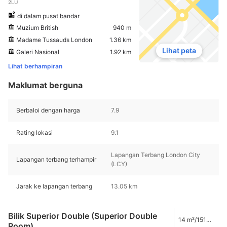
2LU
di dalam pusat bandar
Muzium British
940 m
Madame Tussauds London
1.36 km
Lihat peta
Galeri Nasional
1.92 km
Lihat berhampiran
Maklumat berguna
Berbaloi dengan harga
7.9
Rating lokasi
9.1
Lapangan Terbang London City
Lapangan terbang terhampir
(LCY)
Jarak ke lapangan terbang
13.05 km
Bilik Superior Double (Superior Double
14 m²/151
Room)
kaki