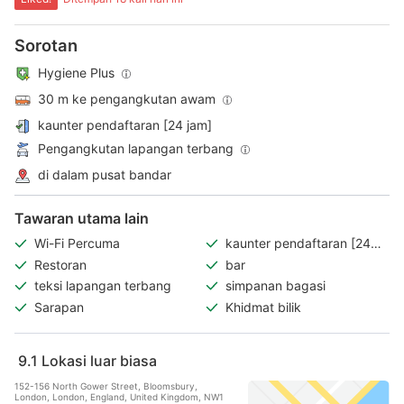
Sorotan
Hygiene Plus
30 m ke pengangkutan awam
kaunter pendaftaran [24 jam]
Pengangkutan lapangan terbang
di dalam pusat bandar
Tawaran utama lain
Wi-Fi Percuma
kaunter pendaftaran [24
jam]
Restoran
bar
teksi lapangan terbang
simpanan bagasi
Sarapan
Khidmat bilik
9.1
Lokasi luar biasa
152-156 North Gower Street, Bloomsbury,
London, London, England, United Kingdom, NW1