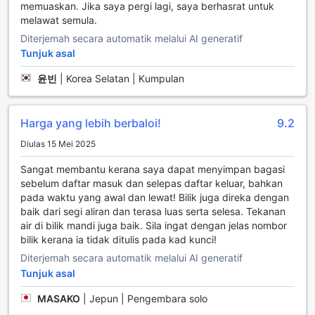
memuaskan. Jika saya pergi lagi, saya berhasrat untuk
Deluxe Double Room yang luas hingga ke Double Room
melawat semula.
tanpa tingkap yang lebih intim, setiap ruang memberikan
Diterjemah secara automatik melalui AI generatif
keselesaan tersendiri. Bilik Single yang padat adalah pilihan
Tunjuk asal
ideal untuk pengembara solo, manakala Small Double
Room menawarkan ruang tambahan untuk pasangan.
윤빈
|
Korea Selatan | Kumpulan
Untuk mereka yang menginginkan lebih ruang, Superior
Double Room dengan katil King yang mengagumkan
adalah pilihan yang sempurna. Euston Square Hotel juga
Harga yang lebih berbaloi!
9.2
menyediakan Twin Room yang selesa dengan dua katil
Single, menjadikannya sesuai untuk rakan-rakan atau
Diulas 15 Mei 2025
keluarga yang ingin menginap bersama.
Sangat membantu kerana saya dapat menyimpan bagasi
Keindahan Bloomsbury di London
sebelum daftar masuk dan selepas daftar keluar, bahkan
pada waktu yang awal dan lewat! Bilik juga direka dengan
Bloomsbury merupakan sebuah kawasan yang kaya
baik dari segi aliran dan terasa luas serta selesa. Tekanan
dengan sejarah dan budaya di tengah-tengah ibu kota
air di bilik mandi juga baik. Sila ingat dengan jelas nombor
London. Dikenali dengan taman-taman yang indah dan
bilik kerana ia tidak ditulis pada kad kunci!
bangunan-bangunan bersejarah, Bloomsbury adalah rumah
Diterjemah secara automatik melalui AI generatif
kepada beberapa institusi pendidikan terkemuka seperti
Tunjuk asal
University College London (UCL) dan SOAS University of
London. Kunjungan ke Bloomsbury tidak lengkap tanpa
MASAKO
|
Jepun | Pengembara solo
meneroka British Museum, yang menyimpan koleksi seni