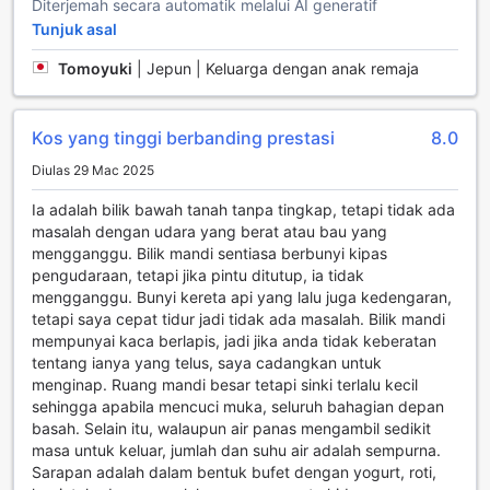
Diterjemah secara automatik melalui AI generatif
selepas seharian menjelajahi London, tersedia pengering
Tunjuk asal
rambut dan pelbagai kemudahan mandian lengkap dengan
toiletries berkualiti tinggi. Anda juga dapat menikmati
Tomoyuki
|
Jepun | Keluarga dengan anak remaja
hiburan tanpa henti dengan televisyen yang dilengkapi
dengan saluran satelit dan kabel, menjadikan setiap malam
anda penuh dengan pilihan tontonan yang menarik.
Kos yang tinggi berbanding prestasi
8.0
Selain itu, bilik-bilik di Euston Square Hotel juga
menyediakan ruang tamu yang berasingan, memberikan
Diulas 29 Mac 2025
lebih banyak privasi dan keselesaan untuk bersantai.
Ia adalah bilik bawah tanah tanpa tingkap, tetapi tidak ada
Nikmati secawan kopi atau teh percuma dari pembuat kopi
masalah dengan udara yang berat atau bau yang
dan teh yang disediakan, dan jangan lupa untuk
mengganggu. Bilik mandi sentiasa berbunyi kipas
memanfaatkan tirai gelap yang memastikan suasana
pengudaraan, tetapi jika pintu ditutup, ia tidak
tenang dan nyaman untuk tidur yang nyenyak. Dengan
mengganggu. Bunyi kereta api yang lalu juga kedengaran,
linen dan tuala yang bersih dan segar, setiap aspek bilik
tetapi saya cepat tidur jadi tidak ada masalah. Bilik mandi
direka untuk memberikan pengalaman menginap yang
mempunyai kaca berlapis, jadi jika anda tidak keberatan
memuaskan dan tidak dapat dilupakan.
tentang ianya yang telus, saya cadangkan untuk
menginap. Ruang mandi besar tetapi sinki terlalu kecil
Kemudahan Makan di Euston Square Hotel
sehingga apabila mencuci muka, seluruh bahagian depan
basah. Selain itu, walaupun air panas mengambil sedikit
Di Euston Square Hotel, pengalaman menjamu selera anda
masa untuk keluar, jumlah dan suhu air adalah sempurna.
akan menjadi satu kenangan yang tidak terlupakan. Hotel
Sarapan adalah dalam bentuk bufet dengan yogurt, roti,
ini menawarkan kafe yang nyaman di mana anda boleh