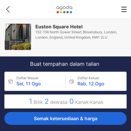
Euston Square Hotel
152-156 North Gower Street, Bloomsbury, London,
London, England, United Kingdom, NW1 2LU
Buat tempahan dalam talian
Daftar Masuk
Daftar Keluar
Sel, 11 Ogo
Rab, 12 Ogo
1
2
0
Bilik
dewasa
Kanak-kanak
Semak ketersediaan & harga