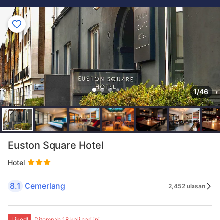
1/46
Euston Square Hotel
Hotel
8.1
Cemerlang
2,452 ulasan
Liked!
Ditempah 18 kali hari ini