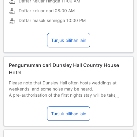
Daftar Keluar Hingga
11:00 AM
Daftar keluar dari
08:00 AM
Daftar masuk sehingga
10:00 PM
Tunjuk pilihan lain
Pengumuman dari Dunsley Hall Country House
Hotel
Please note that Dunsley Hall often hosts weddings at
weekends, and some noise may be heard.
A pre-authorisation of the first nights stay will be taken 10
days prior to arrival.Managed by a private host
Tunjuk pilihan lain