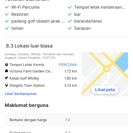
Wi-Fi Percuma
Tempat letak kenderaan
percuma
Restoran
bar
padang golf (dalam jarak 3
beranda/teres
km)
taman
Sarapan
8.3
Lokasi luar biasa
Dunsley, Dunsley, Whitby, Yorkshire dan Humber,
England, United Kingdom, YO21 3TL
Tempat Letak Kereta
PERCUMA
Victoria Farm Garden Centre
1.72 km
Kelab Golf Whitby
1.85 km
Sleights Train Station
3.15 km
Lihat peta
Lihat berhampiran
Maklumat berguna
Berbaloi dengan harga
7.4
Rating lokasi
8.3