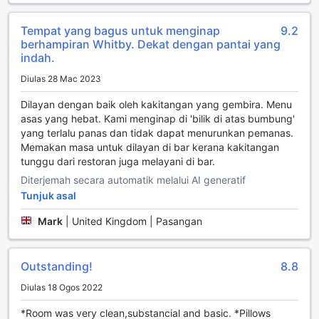
menikmati segelas wain sambil berborak dengan rakan-
rakan atau keluarga.
Tempat yang bagus untuk menginap
9.2
Selain itu, taman yang luas di sekitar hotel juga
berhampiran Whitby. Dekat dengan pantai yang
menawarkan ruang yang sempurna untuk bersantai dan
indah.
menikmati keindahan alam. Para tetamu boleh mengambil
Diulas 28 Mac 2023
kesempatan untuk berjalan-jalan di dalam taman yang
rimbun, menikmati udara segar, atau sekadar duduk di
Dilayan dengan baik oleh kakitangan yang gembira. Menu
bangku sambil membaca buku. Taman ini bukan sahaja
asas yang hebat. Kami menginap di 'bilik di atas bumbung'
menjadi tempat untuk berehat tetapi juga menyediakan
yang terlalu panas dan tidak dapat menurunkan pemanas.
ruang untuk aktiviti luar seperti berkelah atau permainan
Memakan masa untuk dilayan di bar kerana kakitangan
ringan. Dengan gabungan bar yang menarik dan taman
tunggu dari restoran juga melayani di bar.
yang menenangkan, Dunsley Hall Country House Hotel
Diterjemah secara automatik melalui AI generatif
memastikan setiap tetamu menikmati pengalaman hiburan
Tunjuk asal
yang tidak akan dilupakan.
Mark
|
United Kingdom | Pasangan
Kemudahan Sukan di Dunsley Hall Country House Hotel
Dunsley Hall Country House Hotel di Whitby menawarkan
Outstanding!
8.8
pengalaman yang luar biasa bagi pencinta alam dan
pengembaraan luar. Salah satu tarikan utama di sini adalah
Diulas 18 Ogos 2022
laluan mendaki yang menakjubkan, yang membolehkan
tetamu meneroka keindahan semula jadi kawasan
*Room was very clean,substancial and basic. *Pillows