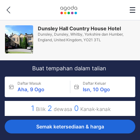
Dunsley Hall Country House Hotel
Dunsley, Dunsley, Whitby, Yorkshire dan Humber,
England, United Kingdom, YO21 3TL
Buat tempahan dalam talian
Daftar Masuk
Daftar Keluar
Aha, 9 Ogo
Isn, 10 Ogo
1
2
0
Bilik
dewasa
Kanak-kanak
Semak ketersediaan & harga