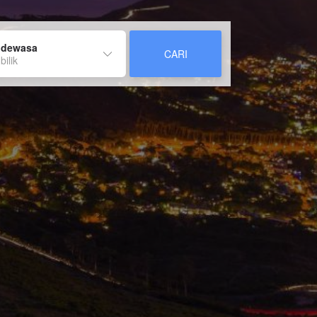
 dewasa
CARI
bilik