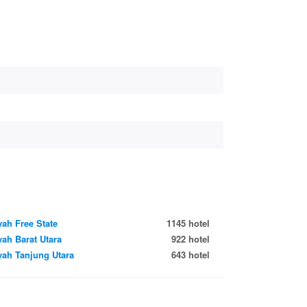
yah Free State
1145 hotel
yah Barat Utara
922 hotel
yah Tanjung Utara
643 hotel