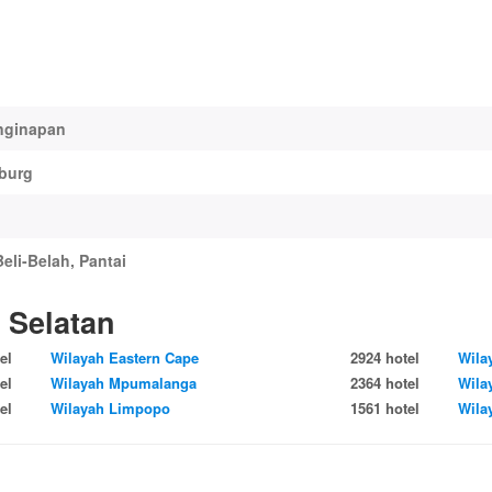
nginapan
burg
 Beli-Belah, Pantai
a Selatan
el
Wilayah Eastern Cape
2924 hotel
Wila
el
Wilayah Mpumalanga
2364 hotel
Wila
el
Wilayah Limpopo
1561 hotel
Wila