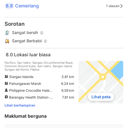
8.8
Cemerlang
1 ulasan
Sorotan
Sangat bersih
Sangat Berbaloi
8.0
Lokasi luar biasa
Pacifico, San Isidro, Siargao Circumferential Road,
Common Ground Kubo, San Isidro, Siargao Island,
Surigao del Norte, Filipina
Siargao Islands
3.81 km
Pahungawan Marsh
6.24 km
Philippine Crocodile Habitat viewpoint
6.59 km
Lihat peta
Barangay Health Station- Consolacion
7.81 km
Lihat berhampiran
Maklumat berguna