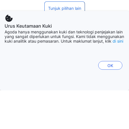
Tunjuk pilihan lain
Urus Keutamaan Kuki
Fasiliti Penginapan
Agoda hanya menggunakan kuki dan teknologi penjejakan lain
yang sangat diperlukan untuk fungsi. Kami tidak menggunakan
kuki analitik atau pemasaran. Untuk maklumat lanjut, klik
di sini
Tunjuk pilihan lain
OK
Maklumat Berguna
Daftar masuk/Daftar keluar
Daftar Masuk Dari
02:00 PM
9 Ogo - 10 Ogo
Daftar Keluar Hingga
11:00 AM
Lihat penginapan lain
Habis dijual pada tarikh anda!
Daftar masuk sehingga
11:00 PM
Tunjuk pilihan lain