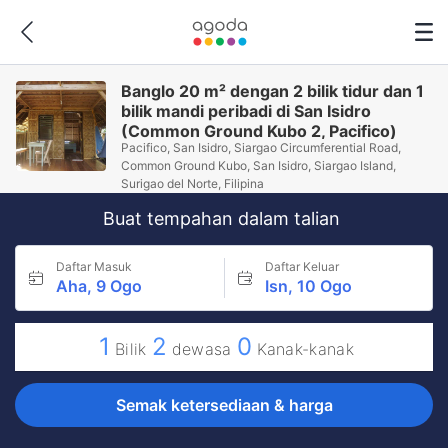
Banglo 20 m² dengan 2 bilik tidur dan 1
bilik mandi peribadi di San Isidro
(Common Ground Kubo 2, Pacifico)
Pacifico, San Isidro, Siargao Circumferential Road,
Common Ground Kubo, San Isidro, Siargao Island,
Surigao del Norte, Filipina
Buat tempahan dalam talian
Daftar Masuk
Daftar Keluar
Aha, 9 Ogo
Isn, 10 Ogo
1
2
0
Bilik
dewasa
Kanak-kanak
Semak ketersediaan & harga