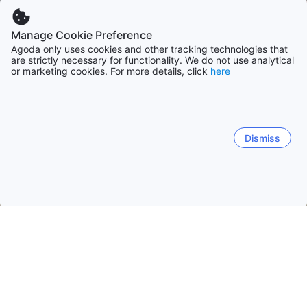
Manage Cookie Preference
Agoda only uses cookies and other tracking technologies that
are strictly necessary for functionality. We do not use analytical
or marketing cookies. For more details, click
here
Dismiss
Laman Utama
Penginapan di Sri Lanka
Penginapan di Daerah 
Trincomalee
Illupaikulam
Kinniya
Mollipothana
Depan Pantai Trincomalee
Depan Pantai Nilaveli
Banda