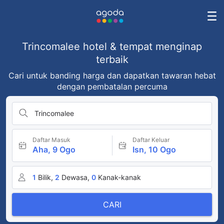
Trincomalee hotel & tempat menginap
terbaik
Cari untuk banding harga dan dapatkan tawaran hebat
dengan pembatalan percuma
Trincomalee
Daftar Masuk
Daftar Keluar
Aha, 9 Ogo
Isn, 10 Ogo
1
Bilik,
2
Dewasa,
0
Kanak-kanak
CARI