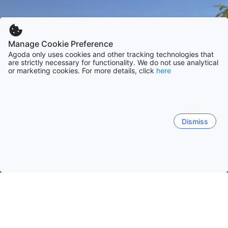
Manage Cookie Preference
Agoda only uses cookies and other tracking technologies that
are strictly necessary for functionality. We do not use analytical
or marketing cookies. For more details, click
here
Dismiss
Laman Utama
Penginapan di India
Penginapan di Wilayah Nasi
New Delhi
Shahdara
Kapashera
Dera Mandi
C