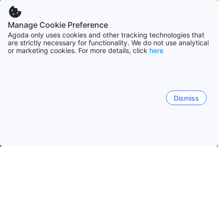
Manage Cookie Preference
Agoda only uses cookies and other tracking technologies that
are strictly necessary for functionality. We do not use analytical
or marketing cookies. For more details, click
here
Dismiss
Laman Utama
Penginapan di Sri Lanka
Penginapan di Daerah 
Galle
Unawatuna
Hikkaduwa
Bentota
Ambala
Bandar Galle
Unawatuna Town
Illuketia
Pantai Gal