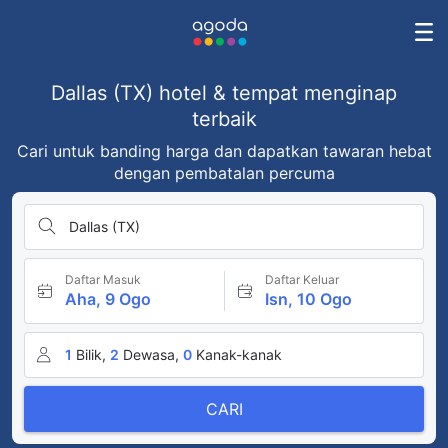
Dallas (TX) hotel & tempat menginap
terbaik
Cari untuk banding harga dan dapatkan tawaran hebat
dengan pembatalan percuma
Dallas (TX)
Daftar Masuk
Daftar Keluar
Aha, 9 Ogo
Isn, 10 Ogo
1
Bilik,
2
Dewasa,
0
Kanak-kanak
CARI