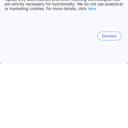
are strictly necessary for functionality. We do not use analytical
or marketing cookies. For more details, click
here
Dismiss
Laman Utama
Penginapan di Belanda
Penginapan di Utara-Ho
Callantsoog
Amsterdam
Zandvoort
Bergen
T
Callantsoog
Tarikh popular untuk melancong