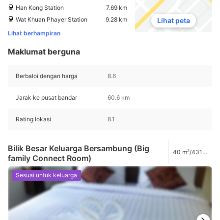
Han Kong Station
7.69 km
Wat Khuan Phayer Station
9.28 km
Lihat peta
Lihat berhampiran
Maklumat berguna
Berbaloi dengan harga
8.6
Jarak ke pusat bandar
60.6 km
Rating lokasi
8.1
Bilik Besar Keluarga Bersambung (Big
40 m²/431
family Connect Room)
kaki
Sesuai untuk keluarga