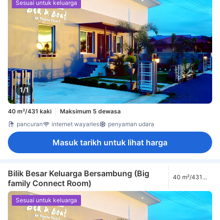
Sesuai untuk keluarga
1/1
40 m²/431 kaki
Maksimum 5 dewasa
pancuran
internet wayarles
penyaman udara
Masuk tarikh untuk lihat harga
Bilik Besar Keluarga Bersambung (Big
40 m²/431
family Connect Room)
kaki
Sesuai untuk keluarga