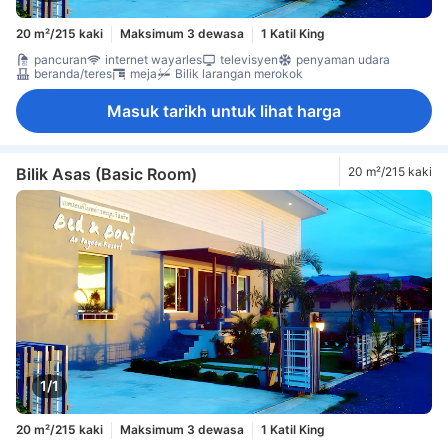
20 m²/215 kaki
Maksimum 3 dewasa
1 Katil King
pancuran
internet wayarles
televisyen
penyaman udara
beranda/teres
meja
Bilik larangan merokok
Masuk tarikh untuk lihat harga
Bilik Asas (Basic Room)
20 m²/215 kaki
1/1
20 m²/215 kaki
Maksimum 3 dewasa
1 Katil King