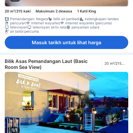
20 m²/215 kaki
Maksimum 2 dewasa
1 Katil King
Pemandangan: Negara
bilik air peribadi
kelengkapan tandas
pancuran
internet wayarles
internet wayarles (percuma)
televisyen
televisyen skrin rata
penyaman udara
air botol percuma
Masuk tarikh untuk lihat harga
Bilik Asas Pemandangan Laut (Basic
20 m²/215
Room Sea View)
kaki
1/1