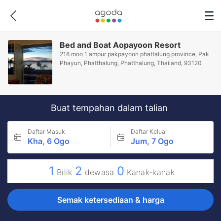
Bed and Boat Aopayoon Resort
218 moo 1 ampur pakpayoon phattalung province, Pak
Phayun, Phatthalung, Phatthalung, Thailand, 93120
Buat tempahan dalam talian
Daftar Masuk
Daftar Keluar
Kha, 6 Ogo
Jum, 7 Ogo
1
2
0
Bilik
dewasa
Kanak-kanak
Semak ketersediaan & harga