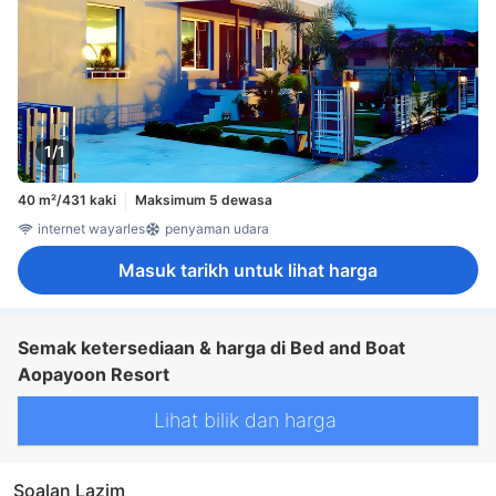
1/1
40 m²/431 kaki
Maksimum 5 dewasa
internet wayarles
penyaman udara
Masuk tarikh untuk lihat harga
Semak ketersediaan & harga di Bed and Boat
Aopayoon Resort
Lihat bilik dan harga
Soalan Lazim