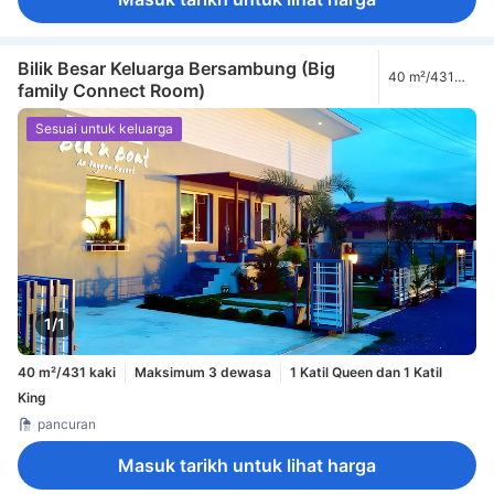
Bilik Besar Keluarga Bersambung (Big
40 m²/431
family Connect Room)
kaki
Sesuai untuk keluarga
1/1
40 m²/431 kaki
Maksimum 3 dewasa
1 Katil Queen dan 1 Katil
King
pancuran
Masuk tarikh untuk lihat harga