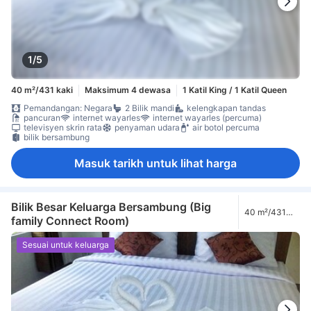
1/5
40 m²/431 kaki
Maksimum 4 dewasa
1 Katil King / 1 Katil Queen
Pemandangan: Negara
2 Bilik mandi
kelengkapan tandas
pancuran
internet wayarles
internet wayarles (percuma)
televisyen skrin rata
penyaman udara
air botol percuma
bilik bersambung
Masuk tarikh untuk lihat harga
Bilik Besar Keluarga Bersambung (Big
40 m²/431
family Connect Room)
kaki
Sesuai untuk keluarga