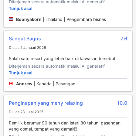
Diterjemah secara automatik melalui AI generatif
keseronokan, kemudahan karaoke juga disediakan. Anda
Tunjuk asal
boleh menyanyikan lagu-lagu kegemaran anda bersama
rakan-rakan atau keluarga, menjadikan malam anda lebih
Boonyakorn
|
Thailand | Pengembara bisnes
meriah dan penuh kenangan. Dengan pelbagai pilihan
hiburan ini, Bed and Boat Aopayoon Resort menjanjikan
pengalaman yang tidak akan dilupakan.
Sangat Bagus
7.6
Kemudahan Sukan di Bed and Boat Aopayoon Resort
Diulas 2 Januari 2026
Bed and Boat Aopayoon Resort di Phatthalung, Thailand,
Salah satu resort yang lebih baik di kawasan tersebut.
menawarkan pengalaman sukan yang unik dan
Diterjemah secara automatik melalui AI generatif
mendebarkan, terutamanya bagi peminat memancing.
Tunjuk asal
Dengan lokasi yang strategik di tepi sungai, resort ini
menyediakan akses mudah kepada pelbagai pilihan
Andrew
|
Kanada | Pasangan
memancing yang menarik. Para tetamu boleh menikmati
aktiviti memancing di kawasan yang kaya dengan pelbagai
jenis ikan, menjanjikan pengalaman yang tidak akan
Penginapan yang meny relaxing
10.0
dilupakan. Sama ada anda seorang pemancing
berpengalaman atau baru dalam dunia memancing,
Diulas 28 Julai 2025
kemudahan dan panduan yang disediakan akan
Pemilik berumur 90 tahun dan isteri 80 tahun, pasangan
memastikan anda mendapat hasil tangkapan yang
yang comel, tempat yang damai😊
memuaskan.