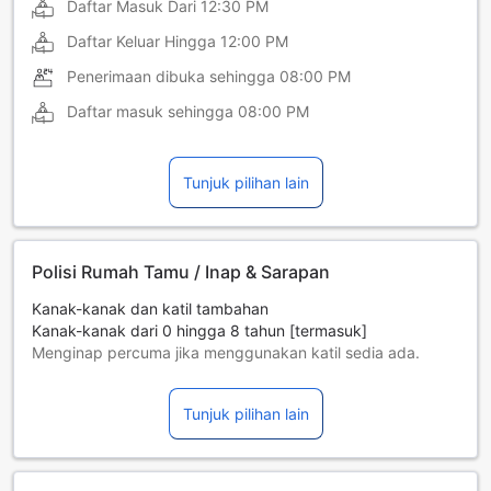
Daftar Masuk Dari
12:30 PM
Daftar Keluar Hingga
12:00 PM
Penerimaan dibuka sehingga
08:00 PM
Daftar masuk sehingga
08:00 PM
Tunjuk pilihan lain
Polisi Rumah Tamu / Inap & Sarapan
Kanak-kanak dan katil tambahan
Kanak-kanak dari 0 hingga 8 tahun [termasuk]
Menginap percuma jika menggunakan katil sedia ada.
Katil tambahan adalah bergantung kepada bilik yang anda
pilih, sila periksa polisi bilik individu untuk maklumat lebih
Tunjuk pilihan lain
lanjut.
Jika anda menempah lebih daripada 5 buah bilik, polisi
berbeza dan caj tambahan mungkin akan diguna pakai.