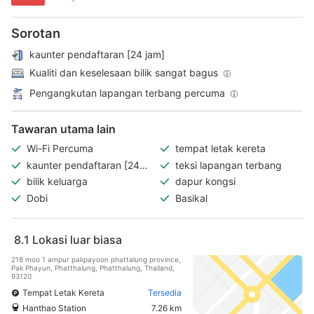
Sorotan
kaunter pendaftaran [24 jam]
Kualiti dan keselesaan bilik sangat bagus
Pengangkutan lapangan terbang percuma
Tawaran utama lain
Wi-Fi Percuma
tempat letak kereta
kaunter pendaftaran [24
teksi lapangan terbang
jam]
bilik keluarga
dapur kongsi
Dobi
Basikal
8.1
Lokasi luar biasa
218 moo 1 ampur pakpayoon phattalung province,
Pak Phayun, Phatthalung, Phatthalung, Thailand,
93120
Tempat Letak Kereta
Tersedia
Hanthao Station
7.26 km