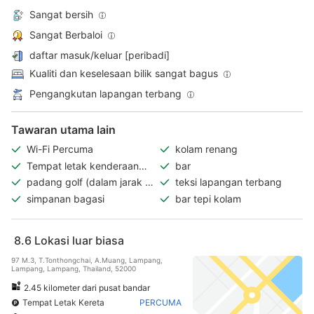
Sangat bersih
Sangat Berbaloi
daftar masuk/keluar [peribadi]
Kualiti dan keselesaan bilik sangat bagus
Pengangkutan lapangan terbang
Tawaran utama lain
Wi-Fi Percuma
kolam renang
Tempat letak kenderaan
bar
percuma
padang golf (dalam jarak 3
teksi lapangan terbang
km)
simpanan bagasi
bar tepi kolam
8.6
Lokasi luar biasa
97 M.3, T.Tonthongchai, A.Muang, Lampang,
Lampang, Lampang, Thailand, 52000
2.45 kilometer dari pusat bandar
Tempat Letak Kereta
PERCUMA