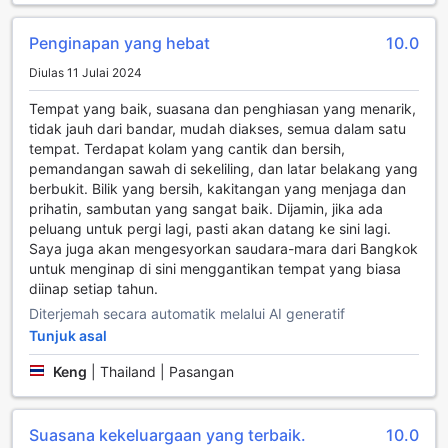
dalam keadaan terbaik. Semua kemudahan ini menjadikan
Baan Suchadaa Lampang Resort pilihan ideal untuk
Penginapan yang hebat
10.0
pengembara yang mencari keselesaan dan kemudahan
Diulas 11 Julai 2024
semasa bercuti.
Tempat yang baik, suasana dan penghiasan yang menarik,
Kemudahan Pengangkutan di Baan Suchadaa Lampang
tidak jauh dari bandar, mudah diakses, semua dalam satu
Resort
tempat. Terdapat kolam yang cantik dan bersih,
pemandangan sawah di sekeliling, dan latar belakang yang
Baan Suchadaa Lampang Resort menawarkan kemudahan
berbukit. Bilik yang bersih, kakitangan yang menjaga dan
pengangkutan yang sangat baik untuk memastikan
prihatin, sambutan yang sangat baik. Dijamin, jika ada
pengalaman penginapan anda lebih lancar dan selesa.
peluang untuk pergi lagi, pasti akan datang ke sini lagi.
Salah satu kemudahan utama yang disediakan adalah
Saya juga akan mengesyorkan saudara-mara dari Bangkok
perkhidmatan pemindahan lapangan terbang, yang
untuk menginap di sini menggantikan tempat yang biasa
membolehkan anda tiba dan pergi dari resort ini tanpa
diinap setiap tahun.
sebarang kesulitan. Dengan hanya membuat tempahan
Diterjemah secara automatik melalui AI generatif
awal, anda akan dijemput dengan mesra dari lapangan
Tunjuk asal
terbang dan dibawa terus ke penginapan anda,
menjadikan perjalanan anda lebih tenang.
Keng
|
Thailand | Pasangan
Selain itu, resort ini juga menyediakan kawasan parkir
percuma untuk tetamu yang memandu sendiri. Anda tidak
perlu risau tentang tempat letak kereta yang terhad,
Suasana kekeluargaan yang terbaik.
10.0
kerana ruang parkir yang luas dan selamat disediakan. Jika