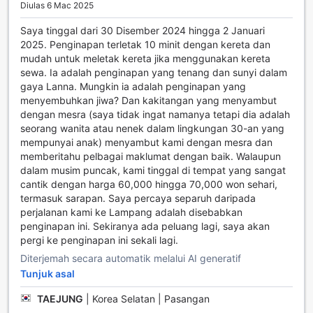
dapat dilupakan.
Diulas 6 Mac 2025
Saya tinggal dari 30 Disember 2024 hingga 2 Januari
Kemudahan Praktikal di Baan Suchadaa Lampang Resort
2025. Penginapan terletak 10 minit dengan kereta dan
mudah untuk meletak kereta jika menggunakan kereta
Baan Suchadaa Lampang Resort menawarkan pelbagai
sewa. Ia adalah penginapan yang tenang dan sunyi dalam
kemudahan praktikal yang direka untuk memastikan
gaya Lanna. Mungkin ia adalah penginapan yang
penginapan anda selesa dan tanpa sebarang kesulitan.
menyembuhkan jiwa? Dan kakitangan yang menyambut
Salah satu kemudahan utama ialah perkhidmatan dobi
dengan mesra (saya tidak ingat namanya tetapi dia adalah
yang membolehkan anda menghantar pakaian anda untuk
seorang wanita atau nenek dalam lingkungan 30-an yang
dicuci dan diseterika, menjadikan perjalanan anda lebih
mempunyai anak) menyambut kami dengan mesra dan
mudah tanpa perlu risau tentang urusan mencuci. Selain
memberitahu pelbagai maklumat dengan baik. Walaupun
itu, resort ini menyediakan Wi-Fi percuma di semua bilik
dalam musim puncak, kami tinggal di tempat yang sangat
dan kawasan umum, memastikan anda sentiasa terhubung
cantik dengan harga 60,000 hingga 70,000 won sehari,
dengan keluarga dan rakan-rakan, serta membolehkan
termasuk sarapan. Saya percaya separuh daripada
anda merancang aktiviti harian dengan mudah.
perjalanan kami ke Lampang adalah disebabkan
Baan Suchadaa juga memahami keperluan pengunjung
penginapan ini. Sekiranya ada peluang lagi, saya akan
yang membawa banyak barang, oleh itu, mereka
pergi ke penginapan ini sekali lagi.
menyediakan kemudahan penyimpanan bagasi yang
selamat untuk memudahkan anda menjelajahi kawasan
Diterjemah secara automatik melalui AI generatif
sekitar tanpa beban. Dengan perkhidmatan pembersihan
Tunjuk asal
harian, anda tidak perlu risau tentang kebersihan bilik
TAEJUNG
|
Korea Selatan | Pasangan
anda, kerana kakitangan yang mesra dan profesional
sentiasa bersedia untuk memastikan bilik anda sentiasa