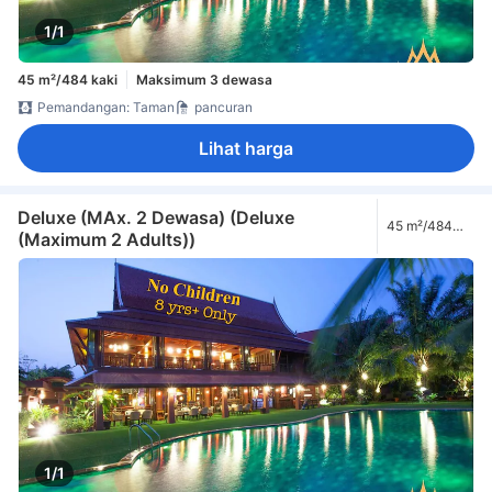
1/1
45 m²/484 kaki
Maksimum 3 dewasa
Pemandangan: Taman
pancuran
Lihat harga
Deluxe (MAx. 2 Dewasa) (Deluxe
45 m²/484
(Maximum 2 Adults))
kaki
1/1