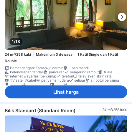
1/18
24 m²/258 kaki
Maksimum 3 dewasa
1 Katil Single dan 1 Katil
Double
Pemandangan: Taman
cermin
jubah mandi
kelengkapan tandas
pancuran
pengering rambut
tuala
internet wayarles (percuma)
telefon
televisyen skrin rata
TV satelit/kabel
penyaman udara
selipar
air botol percuma
peti ais
beranda/teres
meja
Bilik larangan merokok
Lihat harga
Bilik Standard (Standard Room)
24 m²/258 kaki