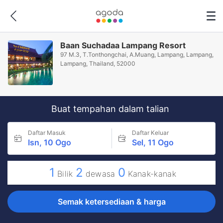
Baan Suchadaa Lampang Resort
97 M.3, T.Tonthongchai, A.Muang, Lampang, Lampang,
Lampang, Thailand, 52000
Buat tempahan dalam talian
Daftar Masuk
Daftar Keluar
Isn, 10 Ogo
Sel, 11 Ogo
1
2
0
Bilik
dewasa
Kanak-kanak
Semak ketersediaan & harga