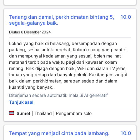
pengalaman penginapan yang penuh dengan hiburan dan
relaksasi.
Tenang dan damai, perkhidmatan bintang 5,
10.0
segala-galanya baik.
Kemudahan Sukan di Baan Suchadaa Lampang Resort
Diulas 6 Disember 2024
Baan Suchadaa Lampang Resort menawarkan pengalaman
sukan yang memukau dengan kemudahan luar biasa yang
Lokasi yang baik di belakang, bersempadan dengan
pasti akan memikat hati para pengunjung. Salah satu
padang, sesuai untuk berehat. Kolam renang yang cantik
tarikan utama resort ini adalah kolam renang luar yang luas,
dan mempunyai kedalaman yang sesuai, boleh melihat
di mana tetamu boleh menikmati waktu bersantai sambil
matahari terbit pada waktu pagi dari kawasan kolam
merasai kesegaran air. Kolam renang ini dikelilingi oleh
renang. Bilik dijaga dengan baik, WiFi dan siaran TV jelas,
pemandangan yang menenangkan, menjadikannya tempat
taman yang redup dan banyak pokok. Kakitangan sangat
yang sempurna untuk beristirahat selepas seharian
baik dalam perkhidmatan, sarapan sedap dan dalam
menerokai keindahan Lampang.
kuantiti yang banyak.
Di samping itu, terdapat bar tepi kolam yang menawarkan
Diterjemah secara automatik melalui AI generatif
pelbagai minuman segar dan koktel yang menyegarkan.
Tunjuk asal
Para tetamu boleh menikmati hidangan ringan sambil
bersantai di tepi kolam, mencipta suasana yang ideal untuk
Sumet
|
Thailand | Pengembara solo
bersosial atau hanya menikmati waktu sendiri. Dengan
kemudahan ini, Baan Suchadaa Lampang Resort bukan
sahaja menyediakan tempat penginapan yang selesa
Tempat yang menjadi cinta pada lambang.
10.0
tetapi juga pengalaman sukan dan rekreasi yang tidak