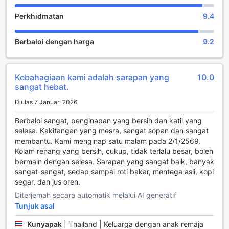
Baan Suchadaa Lampang Resort menawarkan pelbagai
Perkhidmatan
9.4
kemudahan hiburan yang direka untuk memastikan setiap
pengunjung menikmati pengalaman yang tidak terlupakan.
Berbaloi dengan harga
9.2
Salah satu tarikan utama resort ini adalah bar yang
menyajikan pelbagai minuman menyegarkan dan koktel
kreatif. Di sini, anda boleh bersantai sambil menikmati
suasana yang tenang dan beramah mesra dengan
Kebahagiaan kami adalah sarapan yang
10.0
pengunjung lain. Bar ini merupakan tempat yang ideal
sangat hebat.
untuk memulakan malam anda sebelum meneruskan
Diulas 7 Januari 2026
dengan aktiviti lain di sekitar resort.
Selain itu, resort ini juga dilengkapi dengan salon yang
Berbaloi sangat, penginapan yang bersih dan katil yang
menawarkan pelbagai perkhidmatan kecantikan untuk
selesa. Kakitangan yang mesra, sangat sopan dan sangat
membantu anda merasa segar dan berseri. Anda boleh
membantu. Kami menginap satu malam pada 2/1/2569.
mendapatkan rawatan yang menenangkan setelah
Kolam renang yang bersih, cukup, tidak terlalu besar, boleh
seharian menjelajahi keindahan Lampang. Untuk mereka
bermain dengan selesa. Sarapan yang sangat baik, banyak
yang ingin bersantai, ruang lounge bersama dan kawasan
sangat-sangat, sedap sampai roti bakar, mentega asli, kopi
TV menyediakan tempat yang selesa untuk berkumpul dan
segar, dan jus oren.
menikmati filem atau rancangan kegemaran. Dengan
Diterjemah secara automatik melalui AI generatif
taman yang indah mengelilingi kawasan ini, anda boleh
Tunjuk asal
menikmati suasana alam sambil bersantai di luar. Semua
kemudahan ini menjadikan Baan Suchadaa Lampang
Kunyapak
|
Thailand | Keluarga dengan anak remaja
Resort pilihan tepat bagi mereka yang mencari