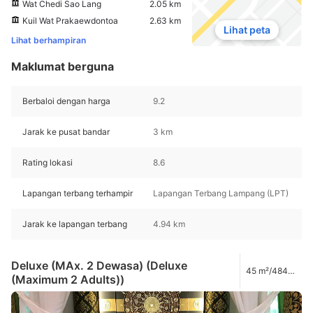
Wat Chedi Sao Lang
2.05 km
Kuil Wat Prakaewdontoa
2.63 km
Lihat peta
Lihat berhampiran
Maklumat berguna
Berbaloi dengan harga
9.2
Jarak ke pusat bandar
3 km
Rating lokasi
8.6
Lapangan terbang terhampir
Lapangan Terbang Lampang (LPT)
Jarak ke lapangan terbang
4.94 km
Deluxe (MAx. 2 Dewasa) (Deluxe
45 m²/484
(Maximum 2 Adults))
kaki