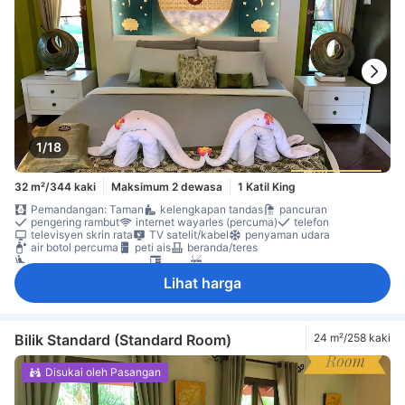
1/18
32 m²/344 kaki
Maksimum 2 dewasa
1 Katil King
Pemandangan: Taman
kelengkapan tandas
pancuran
pengering rambut
internet wayarles (percuma)
telefon
televisyen skrin rata
TV satelit/kabel
penyaman udara
air botol percuma
peti ais
beranda/teres
kawasan tempat duduk
meja
Bilik larangan merokok
Lihat harga
Bilik Standard (Standard Room)
24 m²/258 kaki
Disukai oleh Pasangan