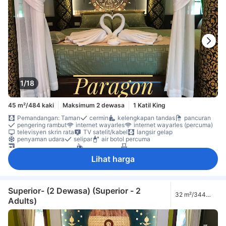
1/18
45 m²/484 kaki
Maksimum 2 dewasa
1 Katil King
Pemandangan: Taman
cermin
kelengkapan tandas
pancuran
pengering rambut
internet wayarles
internet wayarles (percuma)
televisyen skrin rata
TV satelit/kabel
langsir gelap
penyaman udara
selipar
air botol percuma
kopi segera percuma
teh percuma
beranda/teres
kawasan tempat duduk
meja
almari
Bilik larangan merokok
Lihat harga
Superior- (2 Dewasa) (Superior - 2
32 m²/344
Adults)
kaki