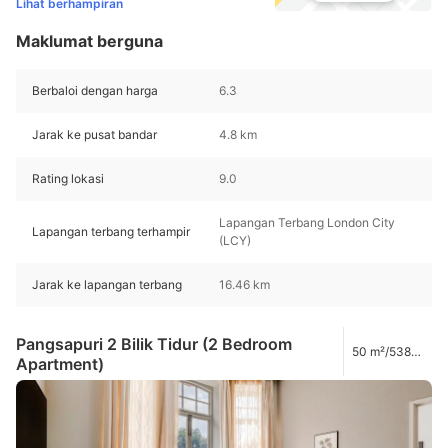
Lihat berhampiran
Maklumat berguna
Berbaloi dengan harga
6.3
Jarak ke pusat bandar
4.8 km
Rating lokasi
9.0
Lapangan Terbang London City
Lapangan terbang terhampir
(LCY)
Jarak ke lapangan terbang
16.46 km
Pangsapuri 2 Bilik Tidur (2 Bedroom
50 m²/538
Apartment)
kaki