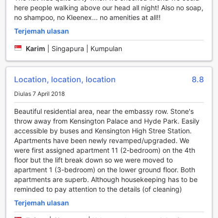
here people walking above our head all night! Also no soap,
setiap detik di sini lebih menyeronokkan dan memuaskan.
no shampoo, no Kleenex... no amenities at all!!
Kemudahan Pengangkutan di B'Shan Apartments
Terjemah ulasan
B'Shan Apartments di London menawarkan kemudahan
Karim
|
Singapura | Kumpulan
pengangkutan yang mudah dan praktikal untuk para
tetamu yang memandu. Dengan tempat letak kereta yang
terletak di lokasi yang strategik, tetamu tidak perlu risau
Location, location, location
8.8
tentang mencari tempat untuk meletakkan kenderaan
Diulas 7 April 2018
mereka. Tempat letak kereta ini terletak di tapak,
memberikan akses yang mudah dan cepat ke apartmen,
Beautiful residential area, near the embassy row. Stone's
menjadikan perjalanan anda lebih lancar dan tanpa
throw away from Kensington Palace and Hyde Park. Easily
tekanan.
accessible by buses and Kensington High Stree Station.
Walau bagaimanapun, perlu diingat bahawa caj akan
Apartments have been newly revamped/upgraded. We
dikenakan untuk penggunaan tempat letak kereta ini.
were first assigned apartment 11 (2-bedroom) on the 4th
Dengan kemudahan ini, anda boleh menikmati kebebasan
floor but the lift break down so we were moved to
untuk meneroka bandar London pada bila-bila masa, tanpa
apartment 1 (3-bedroom) on the lower ground floor. Both
perlu bimbang tentang keselamatan kenderaan anda.
apartments are superb. Although housekeeping has to be
B'Shan Apartments memastikan bahawa perjalanan anda
reminded to pay attention to the details (of cleaning)
adalah sebaik mungkin, memberikan kemudahan yang
Terjemah ulasan
diperlukan untuk pengalaman penginapan yang
menyeronokkan dan tidak terlupakan.