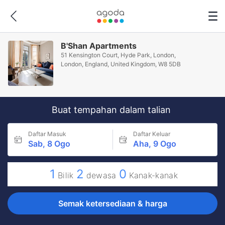
B'Shan Apartments
51 Kensington Court, Hyde Park, London,
London, England, United Kingdom, W8 5DB
Buat tempahan dalam talian
Daftar Masuk
Daftar Keluar
Sab, 8 Ogo
Aha, 9 Ogo
1
2
0
Bilik
dewasa
Kanak-kanak
Semak ketersediaan & harga