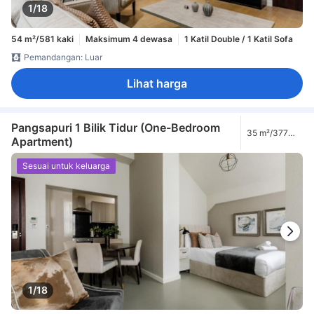
1/18
54 m²/581 kaki
Maksimum 4 dewasa
1 Katil Double / 1 Katil Sofa
Pemandangan: Luar
Lihat harga
Pangsapuri 1 Bilik Tidur (One-Bedroom
35 m²/377
Apartment)
kaki
Sesuai untuk keluarga
1/18