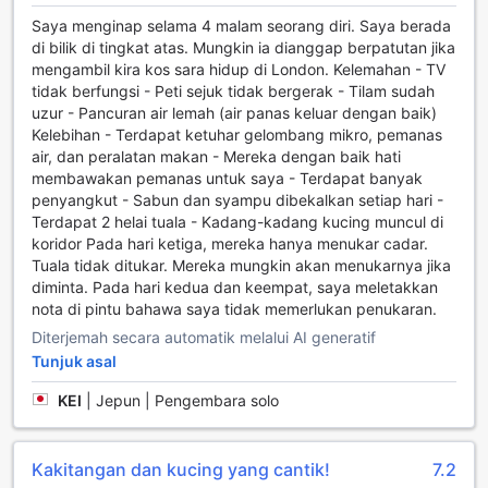
tentang kebersihan dan keselesaan bilik anda,
Saya menginap selama 4 malam seorang diri. Saya berada
membolehkan anda untuk menikmati penginapan tanpa
di bilik di tingkat atas. Mungkin ia dianggap berpatutan jika
sebarang gangguan. Anwar House berkomitmen untuk
mengambil kira kos sara hidup di London. Kelemahan - TV
memberikan perkhidmatan yang berkualiti tinggi dan
tidak berfungsi - Peti sejuk tidak bergerak - Tilam sudah
kemudahan yang memudahkan, menjadikan setiap detik di
uzur - Pancuran air lemah (air panas keluar dengan baik)
sini penuh dengan keselesaan dan ketenangan.
Kelebihan - Terdapat ketuhar gelombang mikro, pemanas
air, dan peralatan makan - Mereka dengan baik hati
Kemudahan Pengangkutan di Anwar House
membawakan pemanas untuk saya - Terdapat banyak
penyangkut - Sabun dan syampu dibekalkan setiap hari -
Anwar House di London menawarkan kemudahan
Terdapat 2 helai tuala - Kadang-kadang kucing muncul di
pengangkutan yang memudahkan para tetamu untuk
koridor Pada hari ketiga, mereka hanya menukar cadar.
meneroka keindahan bandar ini tanpa sebarang kesulitan.
Tuala tidak ditukar. Mereka mungkin akan menukarnya jika
Dengan perkhidmatan tiket yang disediakan, anda boleh
diminta. Pada hari kedua dan keempat, saya meletakkan
dengan mudah mendapatkan akses kepada pelbagai
nota di pintu bahawa saya tidak memerlukan penukaran.
tarikan pelancongan, dari muzium yang terkenal hingga ke
Diterjemah secara automatik melalui AI generatif
tempat-tempat bersejarah yang menarik. Staf yang mesra
Tunjuk asal
dan berpengetahuan di Anwar House sedia membantu
anda merancang jadual perjalanan yang sesuai dengan
KEI
|
Jepun | Pengembara solo
keperluan dan minat anda, memastikan pengalaman anda
di London menjadi lebih bermakna.
Selain itu, Anwar House juga menyediakan perkhidmatan
Kakitangan dan kucing yang cantik!
7.2
lawatan yang direka khas untuk memberikan anda