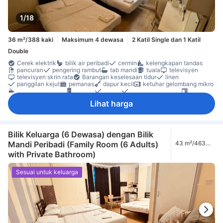
1/18
36 m²/388 kaki
Maksimum 4 dewasa
2 Katil Single dan 1 Katil
Double
Cerek elektrik
bilik air peribadi
cermin
kelengkapan tandas
pancuran
pengering rambut
tab mandi
tuala
televisyen
televisyen skrin rata
Barangan keselesaan tidur
linen
panggilan kejut
pemanas
dapur kecil
ketuhar gelombang mikro
pembuat kopi/teh
peti ais
karpet
lantai kayu/parket
meja
Tingkap
Tingkap boleh buka
almari
Katil bayi (atas permintaan)
Lihat harga
Bilik larangan merokok
Boleh diakses dengan tangga
Ciri-ciri keselamatan
pengesan asap
Bilik Keluarga (6 Dewasa) dengan Bilik
Mandi Peribadi (Family Room (6 Adults)
43 m²/463
kaki
with Private Bathroom)
Sesuai untuk keluarga