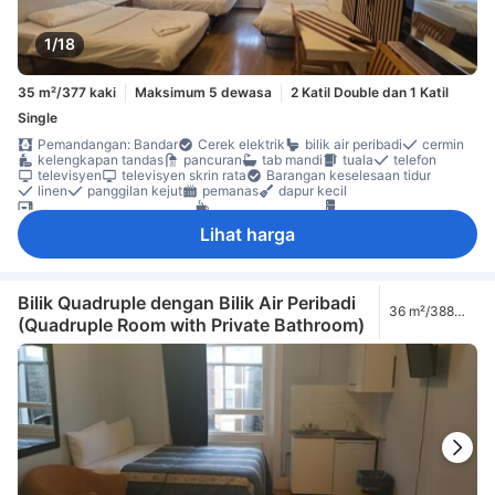
1/18
35 m²/377 kaki
Maksimum 5 dewasa
2 Katil Double dan 1 Katil
Single
Pemandangan: Bandar
Cerek elektrik
bilik air peribadi
cermin
kelengkapan tandas
pancuran
tab mandi
tuala
telefon
televisyen
televisyen skrin rata
Barangan keselesaan tidur
linen
panggilan kejut
pemanas
dapur kecil
ketuhar gelombang mikro
pembuat kopi/teh
peti ais
lantai kayu/parket
meja
almari
Katil bayi (atas permintaan)
Lihat harga
Bilik larangan merokok
Boleh diakses dengan tangga
Ciri-ciri keselamatan
pengesan asap
Bilik Quadruple dengan Bilik Air Peribadi
36 m²/388
(Quadruple Room with Private Bathroom)
kaki