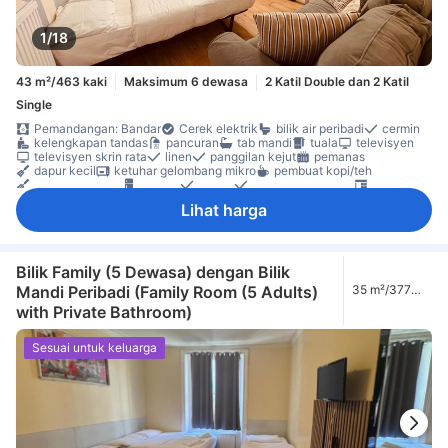
1/18
43 m²/463 kaki
Maksimum 6 dewasa
2 Katil Double dan 2 Katil
Single
Pemandangan: Bandar
Cerek elektrik
bilik air peribadi
cermin
kelengkapan tandas
pancuran
tab mandi
tuala
televisyen
televisyen skrin rata
linen
panggilan kejut
pemanas
dapur kecil
ketuhar gelombang mikro
pembuat kopi/teh
peralatan dapur
peti ais
karpet
lantai kayu/parket
meja
almari
Katil bayi (atas permintaan)
Bilik larangan merokok
Lihat harga
Boleh diakses dengan tangga
Ciri-ciri keselamatan
pengesan asap
Bilik Family (5 Dewasa) dengan Bilik
Mandi Peribadi (Family Room (5 Adults)
35 m²/377
kaki
with Private Bathroom)
Sesuai untuk keluarga