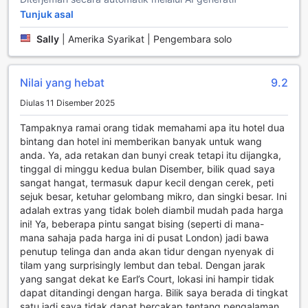
dengan mudah. Setiap bilik juga dilengkapi dengan
Tunjuk asal
barangan mandian berkualiti dan linen serta tuala yang
bersih dan segar, memastikan pengalaman menginap anda
Sally
|
Amerika Syarikat | Pengembara solo
selesa dan menyenangkan. Dengan semua kemudahan ini,
Anwar House menjanjikan pengalaman penginapan yang
tidak akan anda lupakan.
Nilai yang hebat
9.2
Kemudahan Makan di Anwar House
Diulas 11 Disember 2025
Anwar House di London menawarkan pengalaman
Tampaknya ramai orang tidak memahami apa itu hotel dua
menjamu selera yang memuaskan dengan pelbagai pilihan
bintang dan hotel ini memberikan banyak untuk wang
yang memukau. Dengan suasana yang elegan dan mesra,
anda. Ya, ada retakan dan bunyi creak tetapi itu dijangka,
restoran di hotel ini menyediakan makanan yang
tinggal di minggu kedua bulan Disember, bilik quad saya
diilhamkan oleh masakan tempatan dan antarabangsa.
sangat hangat, termasuk dapur kecil dengan cerek, peti
Setiap hidangan disediakan dengan penuh perhatian
sejuk besar, ketuhar gelombang mikro, dan singki besar. Ini
terhadap kualiti dan rasa, menjadikan setiap suapan satu
adalah extras yang tidak boleh diambil mudah pada harga
kenangan yang tidak terlupakan. Para tetamu boleh
ini! Ya, beberapa pintu sangat bising (seperti di mana-
menikmati sarapan yang menyelerakan dengan pelbagai
mana sahaja pada harga ini di pusat London) jadi bawa
pilihan yang segar dan berkhasiat, sesuai untuk
penutup telinga dan anda akan tidur dengan nyenyak di
memulakan hari dengan penuh tenaga.
tilam yang surprisingly lembut dan tebal. Dengan jarak
Selain itu, Anwar House juga menawarkan kemudahan
yang sangat dekat ke Earl’s Court, lokasi ini hampir tidak
untuk menikmati makanan di dalam bilik, memberikan
dapat ditandingi dengan harga. Bilik saya berada di tingkat
keselesaan dan privasi kepada para tetamu. Dengan
satu jadi saya tidak dapat bercakap tentang pengalaman