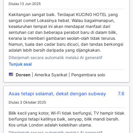
panduan yang mendalam mengenai tempat-tempat
Diulas 13 Jun 2025
menarik di sekitar. Dengan pilihan untuk menyertai lawatan
Kakitangan sangat baik. Terdapat KUCING HOTEL yang
berkumpulan atau peribadi, anda akan dapat menikmati
sangat comel! Lokasinya hebat. Walau bagaimanapun,
pemandangan indah sambil mendengar cerita menarik
keseluruhan tempat ini akan mendapat manfaat dari
tentang sejarah dan budaya London. Kemudahan ini bukan
sentuhan cat dan beberapa perabot baru di dalam bilik,
sahaja menjimatkan masa, tetapi juga memberikan anda
kerana ia memberi gambaran seolah-olah tidak terurus.
peluang untuk merasai pengalaman yang lebih autentik di
Namun, tuala dan cadar baru dicuci, dan tandas berkongsi
bandar yang penuh dengan kehidupan ini.
adalah lebih bersih daripada yang dijangkakan.
Kemudahan Bilik di Anwar House
Diterjemah secara automatik melalui AI generatif
Tunjuk asal
Di Anwar House, setiap bilik direka untuk memberikan
keselesaan dan kemudahan maksimum kepada tetamu.
Doreen
|
Amerika Syarikat | Pengembara solo
Bilik-bilik dilengkapi dengan televisyen yang moden,
membolehkan anda menikmati pelbagai saluran hiburan
untuk bersantai selepas seharian menjelajah London. Selain
Asas tetapi selamat, dekat dengan subway
7.6
itu, anda juga akan menemui pengering rambut yang
Diulas 3 Oktober 2025
memudahkan anda menata rambut sebelum keluar, serta
kemudahan penyediaan kopi dan teh yang membolehkan
Bilik kecil yang kotor, Wi-Fi tidak berfungsi, TV hampir tidak
anda menikmati minuman hangat pada bila-bila masa.
berfungsi tetapi katilnya baik, senyap, bilik mandi bersih.
Kemudahan lain yang disediakan termasuk peti sejuk, yang
Kos untuk London adalah kelebihan utama.
membolehkan anda menyimpan makanan dan minuman
Diterjemah secara automatik melalui AI generatif