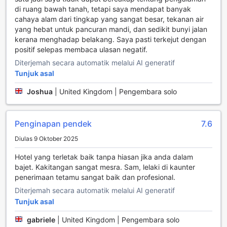
perkhidmatan harian yang terjaga, setiap hidangan yang
di ruang bawah tanah, tetapi saya mendapat banyak
dihantar ke bilik akan memastikan anda merasai
cahaya alam dari tingkap yang sangat besar, tekanan air
kemewahan dan keselesaan tanpa perlu meninggalkan bilik
yang hebat untuk pancuran mandi, dan sedikit bunyi jalan
anda. Dengan pilihan menu yang beraneka, anda boleh
kerana menghadap belakang. Saya pasti terkejut dengan
memilih hidangan kegemaran anda pada bila-bila masa,
positif selepas membaca ulasan negatif.
menjadikan pengalaman menginap di Anwar House lebih
Diterjemah secara automatik melalui AI generatif
istimewa.
Tunjuk asal
Pilihan Bilik di Anwar House
Joshua
|
United Kingdom | Pengembara solo
Anwar House menawarkan pelbagai pilihan bilik yang
direka untuk memenuhi keperluan semua pengunjung. Bagi
Penginapan pendek
7.6
mereka yang mencari penginapan yang selesa, Bilik Double
Diulas 9 Oktober 2025
seluas 18 meter persegi dengan pilihan 1 Katil Double atau
2 Katil Single adalah pilihan ideal. Keluarga yang lebih
Hotel yang terletak baik tanpa hiasan jika anda dalam
besar boleh memilih Bilik Keluarga untuk 5 Dewasa yang
bajet. Kakitangan sangat mesra. Sam, lelaki di kaunter
menyediakan ruang seluas 35 meter persegi dengan 1 Katil
penerimaan tetamu sangat baik dan profesional.
Single atau 2 Katil Double. Untuk kumpulan yang lebih
besar, Bilik Keluarga untuk 6 Dewasa menawarkan
Diterjemah secara automatik melalui AI generatif
keselesaan dengan 43 meter persegi yang menampung 2
Tunjuk asal
Katil Single atau 2 Katil Double. Bilik Quadruple yang selesa
gabriele
|
United Kingdom | Pengembara solo
seluas 36 meter persegi dilengkapi dengan 2 Katil Single