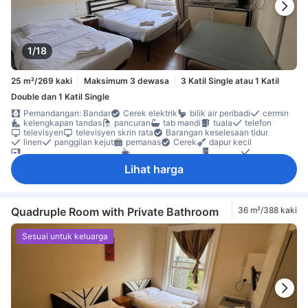
1/18
25 m²/269 kaki
Maksimum 3 dewasa
3 Katil Single atau 1 Katil
Double dan 1 Katil Single
Pemandangan: Bandar
Cerek elektrik
bilik air peribadi
cermin
kelengkapan tandas
pancuran
tab mandi
tuala
telefon
televisyen
televisyen skrin rata
Barangan keselesaan tidur
linen
panggilan kejut
pemanas
Cerek
dapur kecil
ketuhar gelombang mikro
pembuat kopi/teh
peti ais
karpet
lantai kayu/parket
meja
Tingkap
almari
Lihat harga
Katil bayi (atas permintaan)
Bilik larangan merokok
Boleh diakses dengan tangga
Ciri-ciri keselamatan
pengesan asap
Quadruple Room with Private Bathroom
36 m²/388 kaki
Sesuai untuk keluarga