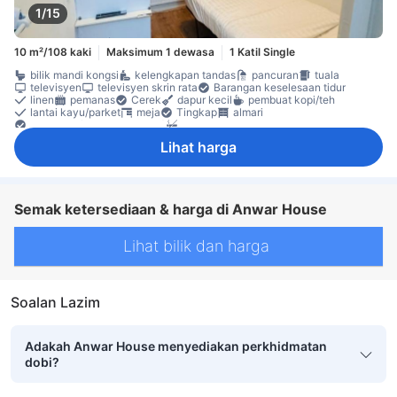
1/15
10 m²/108 kaki
Maksimum 1 dewasa
1 Katil Single
bilik mandi kongsi
kelengkapan tandas
pancuran
tuala
televisyen
televisyen skrin rata
Barangan keselesaan tidur
linen
pemanas
Cerek
dapur kecil
pembuat kopi/teh
lantai kayu/parket
meja
Tingkap
almari
Katil bayi (atas permintaan)
Bilik larangan merokok
Boleh diakses dengan tangga
Ciri-ciri keselamatan
Lihat harga
pengesan asap
Semak ketersediaan & harga di Anwar House
Lihat bilik dan harga
Soalan Lazim
Adakah Anwar House menyediakan perkhidmatan
dobi?