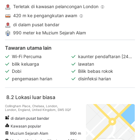
Terletak di kawasan pelancongan London
420 m ke pengangkutan awam
di dalam pusat bandar
990 meter ke Muzium Sejarah Alam
Tawaran utama lain
Wi-Fi Percuma
kaunter pendaftaran [24
jam]
bilik keluarga
lawatan
Dobi
Bilik bebas rokok
pengemasan harian
disinfeksi harian
8.2
Lokasi luar biasa
Collingham Place, Chelsea, London,
London, England, United Kingdom, SW5 0QF
di dalam pusat bandar
Kawasan popular
Muzium Sejarah Alam
990 m