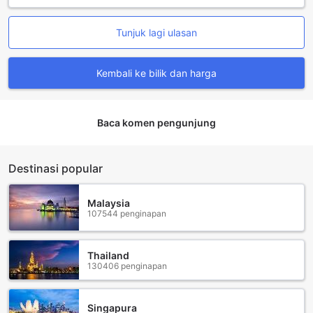
atau 1 Katil Double, manakala Bilik Single dengan Bilik
Mandi Peribadi seluas 10 meter persegi sesuai untuk
Tunjuk lagi ulasan
mereka yang menginginkan privasi. Terdapat juga Bilik
Single dengan Bilik Mandi Bersama yang sama luasnya.
Untuk mereka yang datang dalam kumpulan kecil, Bilik
Kembali ke bilik dan harga
Triple yang seluas 25 meter persegi menawarkan pilihan 3
Katil Single atau kombinasi 1 Katil Single dan 1 Katil Double.
Setiap pilihan di Anwar House memastikan pengunjung
merasa selesa dan puas hati.
Baca komen pengunjung
Menjelajahi Chelsea: Permata Tersembunyi di London
Destinasi popular
Chelsea, sebuah kawasan yang terletak di tebing selatan
Sungai Thames, adalah destinasi yang memikat hati
dengan pesona sejarah dan keanggunan moden. Dikenali
Malaysia
107544 penginapan
dengan suasana yang tenang dan jalan-jalan yang
dipenuhi dengan pokok-pokok yang rimbun, Chelsea
menawarkan pengalaman yang unik bagi setiap
Thailand
pengunjung. Di sini, anda boleh menjelajahi kedai-kedai
130406 penginapan
butik yang mewah, galeri seni yang menarik, dan kafe-kafe
yang menyajikan pelbagai hidangan lazat. Setiap sudut di
Chelsea bercerita tentang warisan budaya yang kaya,
Singapura
menjadikannya tempat yang ideal untuk bersantai sambil