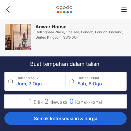
Anwar House
Collingham Place, Chelsea, London, London, England,
United Kingdom, SW5 0QF
Buat tempahan dalam talian
Daftar Masuk
Daftar Keluar
Jum, 7 Ogo
Sab, 8 Ogo
1
2
0
Bilik
dewasa
Kanak-kanak
Semak ketersediaan & harga