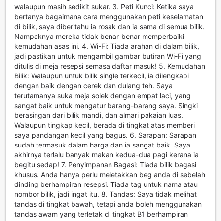
walaupun masih sedikit sukar. 3. Peti Kunci: Ketika saya
bertanya bagaimana cara menggunakan peti keselamatan
di bilik, saya diberitahu ia rosak dan ia sama di semua bilik.
Nampaknya mereka tidak benar-benar memperbaiki
kemudahan asas ini. 4. Wi-Fi: Tiada arahan di dalam bilik,
jadi pastikan untuk mengambil gambar butiran Wi-Fi yang
ditulis di meja resepsi semasa daftar masuk! 5. Kemudahan
Bilik: Walaupun untuk bilik single terkecil, ia dilengkapi
dengan baik dengan cerek dan dulang teh. Saya
terutamanya suka meja solek dengan empat laci, yang
sangat baik untuk mengatur barang-barang saya. Singki
berasingan dari bilik mandi, dan almari pakaian luas.
Walaupun tingkap kecil, berada di tingkat atas memberi
saya pandangan kecil yang bagus. 6. Sarapan: Sarapan
sudah termasuk dalam harga dan ia sangat baik. Saya
akhirnya terlalu banyak makan kedua-dua pagi kerana ia
begitu sedap! 7. Penyimpanan Bagasi: Tiada bilik bagasi
khusus. Anda hanya perlu meletakkan beg anda di sebelah
dinding berhampiran resepsi. Tiada tag untuk nama atau
nombor bilik, jadi ingat itu. 8. Tandas: Saya tidak melihat
tandas di tingkat bawah, tetapi anda boleh menggunakan
tandas awam yang terletak di tingkat B1 berhampiran