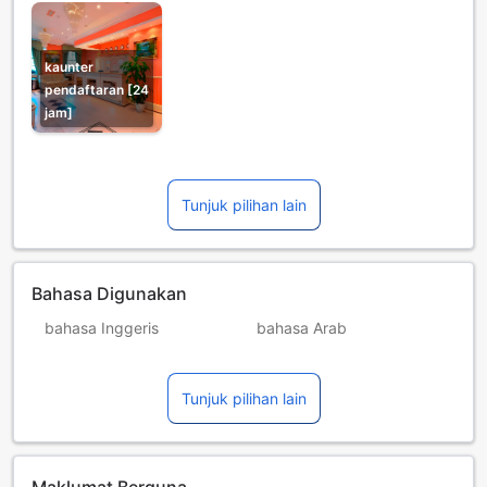
kaunter
pendaftaran [24
jam]
Tunjuk pilihan lain
Bahasa Digunakan
bahasa Inggeris
bahasa Arab
bahasa Greek
bahasa Hindi
Tunjuk pilihan lain
bahasa Hungary
bahasa Perancis
bahasa Poland
bahasa Romania
bahasa Sepanyol
Tamil
Maklumat Berguna