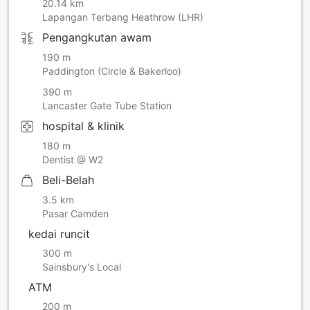
20.14 km
Lapangan Terbang Heathrow (LHR)
Pengangkutan awam
190 m
Paddington (Circle & Bakerloo)
390 m
Lancaster Gate Tube Station
hospital & klinik
180 m
Dentist @ W2
Beli-Belah
3.5 km
Pasar Camden
kedai runcit
300 m
Sainsbury's Local
ATM
200 m