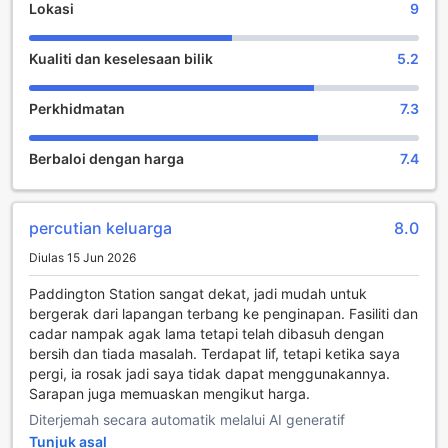
mudah dengan khidmat tiket dan lawatan hotel. Ketika
Lokasi
9
berasa malas, kemudahan di dalam bilik seperti
pengemasan harian dan perkhidmatan bilik 24 jam
Kualiti dan keselesaan bilik
5.2
membolehkan anda memanfaatkan sepenuhnya bilik anda.
Sila ambil perhatian bahawa merokok tidak dibenarkan di
dalam kawasan hotel untuk membolehkan udara yang lebih
Perkhidmatan
7.3
bersih untuk semua tetamu. Merokok hanya dibenarkan di
kawasan merokok khas yang disediakan oleh hotel. Semua
Berbaloi dengan harga
7.4
bilik di Alexandra Hotel direka dan dihias untuk
membuatkan tetamu berasa seperti di rumah sendiri. Untuk
keselesaan anda sesetengah bilik di hotel dilengkapi
dengan perkhidmatan linen dan langsir gelap.
percutian keluarga
8.0
Diulas 15 Jun 2026
Sesetengah bilik terpilih mempunyai televisyen dan TV
kabel untuk memastikan tetamu terhibur. Jangan bimbang,
Paddington Station sangat dekat, jadi mudah untuk
pembuat kopi atau teh dan bar mini terdapat di dalam
bergerak dari lapangan terbang ke penginapan. Fasiliti dan
sesetengah bilik. Mengetahui bahawa kemudahan bilik
cadar nampak agak lama tetapi telah dibasuh dengan
mandi memainkan peranan penting dalam meningkatkan
bersih dan tiada masalah. Terdapat lif, tetapi ketika saya
kepuasan tetamu, maka hotel menyediakan pengering
pergi, ia rosak jadi saya tidak dapat menggunakannya.
rambut dan kelengkapan tandas dalam bilik terpilih.
Sarapan juga memuaskan mengikut harga.
Diterjemah secara automatik melalui AI generatif
Makan dan aktiviti untuk dilakukan
Tunjuk asal