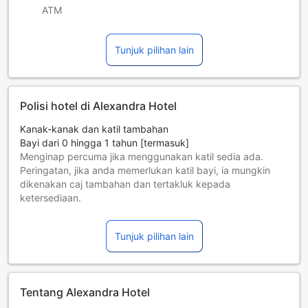
ATM
Tunjuk pilihan lain
Polisi hotel di Alexandra Hotel
Kanak-kanak dan katil tambahan
Bayi dari 0 hingga 1 tahun [termasuk]
Menginap percuma jika menggunakan katil sedia ada.
Peringatan, jika anda memerlukan katil bayi, ia mungkin
dikenakan caj tambahan dan tertakluk kepada
ketersediaan.
Kanak-kanak dari 2 hingga 2 tahun [termasuk]
Menginap percuma jika menggunakan katil sedia ada.
Tunjuk pilihan lain
Tetamu yang berumur 3 tahun dan ke atas dianggap
sebagai orang dewasa
Katil tambahan adalah bergantung kepada bilik yang anda
pilih, sila periksa polisi bilik individu untuk maklumat lebih
Tentang Alexandra Hotel
lanjut.
Jika anda menempah lebih daripada 5 buah bilik, polisi