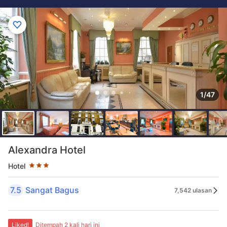
1/47
Taraf bintang 3 bintang
Alexandra Hotel
Hotel
7.5
Sangat Bagus
7,542 ulasan
Liked!
Ditempah 2 kali hari ini