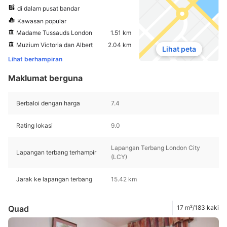
di dalam pusat bandar
Kawasan popular
Madame Tussauds London
1.51 km
Muzium Victoria dan Albert
2.04 km
Lihat peta
Lihat berhampiran
Maklumat berguna
Berbaloi dengan harga
7.4
Rating lokasi
9.0
Lapangan Terbang London City
Lapangan terbang terhampir
(LCY)
Jarak ke lapangan terbang
15.42 km
Quad
17 m²/183 kaki