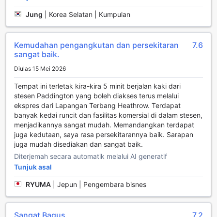
Pagi selalunya bermula lebih baik dengan sarapan
Jung
|
Korea Selatan | Kumpulan
percuma yang lazat, yang anda akan sentiasa nikmati di
Alexandra Hotel.
Kemudahan pengangkutan dan persekitaran
7.6
Sekitar penginapan
sangat baik.
Pastikan anda melawati beberapa tarikan popular di
Diulas 15 Mei 2026
bandar ini semasa penginapan anda London. Petang
melayari karya di Muzium British terletak 3.2 km jauh boleh
Tempat ini terletak kira-kira 5 minit berjalan kaki dari
membiasakan anda dengan pemandangan seni tempatan.
stesen Paddington yang boleh diakses terus melalui
ekspres dari Lapangan Terbang Heathrow. Terdapat
Alasan untuk menginap di sini
banyak kedai runcit dan fasilitas komersial di dalam stesen,
menjadikannya sangat mudah. Memandangkan terdapat
Harga bilik sangat murah di sini, lebih murah 99%
juga kedutaan, saya rasa persekitarannya baik. Sarapan
berbanding penginapan lain di bandar.
juga mudah disediakan dan sangat baik.
Diterjemah secara automatik melalui AI generatif
Temui tempat makan yang sangat baik di sini, di mana
Tunjuk asal
tetamu silam telah menilai tempat makan di tapak atau
berdekatan lebih baik berbanding 97% penginapan lain di
RYUMA
|
Jepun | Pengembara bisnes
bandar ini.
Sangat Bagus
7.2