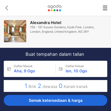
Alexandra Hotel
159 - 161 Sussex Gardens, Hyde Park, London,
London, England, United Kingdom, W2 2RY
Buat tempahan dalam talian
Daftar Masuk
Daftar Keluar
Aha, 9 Ogo
Isn, 10 Ogo
1
2
0
Bilik
dewasa
Kanak-kanak
Semak ketersediaan & harga